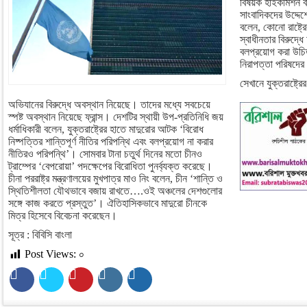
বিষয়ক হাইকমিশন
সাংবাদিকদের উদ্দেশ
বলেন, কোনো রাষ্ট্
স্বাধীনতার বিরুদ্ধ
বলপ্রয়োগ করা উচ
নিরাপত্তা পরিষদের
সেখানে যুক্তরাষ্ট্র
অভিযানের বিরুদ্ধে অবস্থান নিয়েছে। তাদের মধ্যে সবচেয়ে
স্পষ্ট অবস্থান নিয়েছে ফ্রান্স। দেশটির স্থায়ী উপ-প্রতিনিধি জয়
ধর্মাধিকারী বলেন, যুক্তরাষ্ট্রের হাতে মাদুরোর আটক ‘বিরোধ
নিষ্পত্তির শান্তিপূর্ণ নীতির পরিপন্থি এবং বলপ্রয়োগ না করার
নীতিরও পরিপন্থি’। সোমবার টানা চতুর্থ দিনের মতো চীনও
ট্রাম্পের ‘বেপরোয়া’ পদক্ষেপের বিরোধিতা পুনর্ব্যক্ত করেছে।
চীনা পররাষ্ট্র মন্ত্রণালয়ের মুখপাত্র মাও নিং বলেন, চীন ‘শান্তি ও
স্থিতিশীলতা যৌথভাবে বজায় রাখতে….ওই অঞ্চলের দেশগুলোর
সঙ্গে কাজ করতে প্রস্তুত’। ঐতিহাসিকভাবে মাদুরো চীনকে
মিত্র হিসেবে বিবেচনা করেছেন।
সূত্র : বিবিসি বাংলা
Post Views:
০