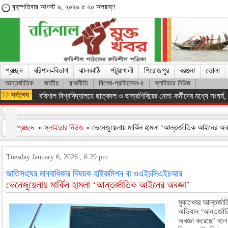
বৃহস্পতিবার আগস্ট ৬, ২০২৬ ৫:২০ অপরাহ্ণ
প্রচ্ছদ
বরিশাল-বিভাগ
ঝালকাঠি
পটুয়াখালী
পিরোজপুর
বরগুনা
ভোলা
আন্তর্জাতিক
জাতীয়
রাজনীতি
বিশেষ-প্রতিবেদন-৪
স্লাইডার নিউজ
বরিশাল বিশ্ববিদ্যালয়ে ছাত্রদল ও ছাত্রশিবিরের নেতা-কর্মীদের মধ্যে সংঘর্ষ, পাল
প্রচ্ছদ
»
স্লাইডার নিউজ
» ভেনেজুয়েলায় মার্কিন হামলা ‘আন্তর্জাতিক আইনের অব
Tuesday January 6, 2026 , 6:29 pm
জাতিসংঘের মানবাধিকার বিষয়ক হাইকমিশন বা ওএইচসিএইচআর
ভেনেজুয়েলায় মার্কিন হামলা ‘আন্তর্জাতিক আইনের অবজ্ঞা’
মুক্তখবর আন্তর্জাতি
অভিযান ‘আন্তর্জ
অবজ্ঞা করেছে’ বলে