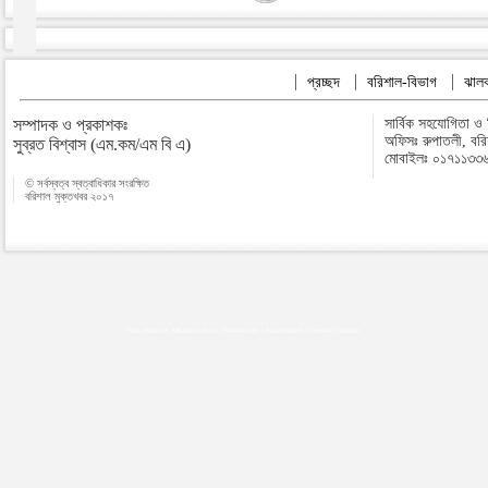
প্রচ্ছদ
বরিশাল-বিভাগ
ঝালক
সম্পাদক ও প্রকাশকঃ
সার্বিক সহযোগিতা ও
অফিসঃ রুপাতলী, বর
সুব্রত বিশ্বাস (এম.কম/এম বি এ)
মোবাইলঃ ০১৭১১৩৩
© সর্বস্বত্ব স্বত্বাধিকার সংরক্ষিত
বরিশাল মুক্তখবর ২০১৭
Map plugins by Md Saiful Islam
|
Android zone
|
Acutreatment
|
Lineman Training