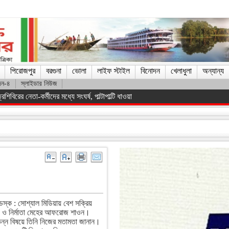
পিরোজপুর
বরগুনা
ভোলা
লাইফ স্টাইল
বিনোদন
খেলাধুলা
অন্যান্য
দন-৪
স্লাইডার নিউজ
িস্ট সরকারকে হটানো সম্ভব হয়েছে : তথ্যমন্ত্রী
েস্ক : সোশ্যাল মিডিয়ায় বেশ সক্রিয়
রী ও নির্মাতা মেহের আফরোজ শাওন।
িন্ন বিষয়ে তিনি নিজের মতামতা জানান।