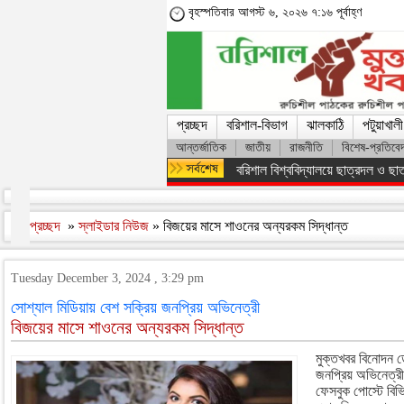
বৃহস্পতিবার আগস্ট ৬, ২০২৬ ৭:১৬ পূর্বাহ্ণ
প্রচ্ছদ
বরিশাল-বিভাগ
ঝালকাঠি
পটুয়াখালী
আন্তর্জাতিক
জাতীয়
রাজনীতি
বিশেষ-প্রতিবে
অসংখ্য শহিদের রক্তের বিনিময়ে ফ্যাস
প্রচ্ছদ
»
স্লাইডার নিউজ
» বিজয়ের মাসে শাওনের অন্যরকম সিদ্ধান্ত
Tuesday December 3, 2024 , 3:29 pm
সোশ্যাল মিডিয়ায় বেশ সক্রিয় জনপ্রিয় অভিনেত্রী
বিজয়ের মাসে শাওনের অন্যরকম সিদ্ধান্ত
মুক্তখবর বিনোদন ড
জনপ্রিয় অভিনেত্
ফেসবুক পোস্টে বিভ