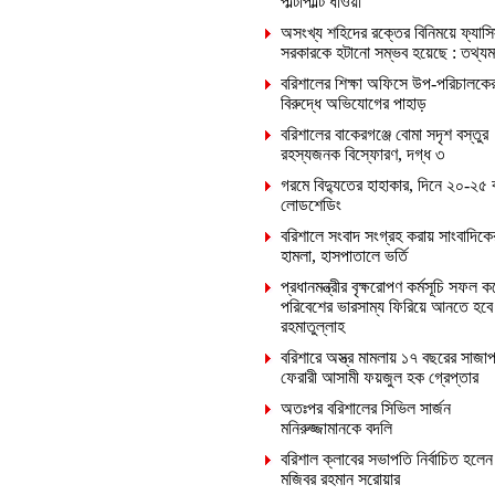
পাল্টাপাল্টি ধাওয়া
অসংখ্য শহিদের রক্তের বিনিময়ে ফ্যাসি
সরকারকে হটানো সম্ভব হয়েছে : তথ্যমন্ত
বরিশালের শিক্ষা অফিসে উপ-পরিচালকে
বিরুদ্ধে অভিযোগের পাহাড়
বরিশালের বাকেরগঞ্জে বোমা সদৃশ বস্তুর
রহস্যজনক বিস্ফোরণ, দগ্ধ ৩
গরমে বিদ্যুতের হাহাকার, দিনে ২০-২৫ 
লোডশেডিং
বরিশালে সংবাদ সংগ্রহ করায় সাংবাদিক
হামলা, হাসপাতালে ভর্তি
প্রধানমন্ত্রীর বৃক্ষরোপণ কর্মসূচি সফল ক
পরিবেশের ভারসাম্য ফিরিয়ে আনতে হবে
রহমাতুল্লাহ
বরিশারে অস্ত্র মামলায় ১৭ বছরের সাজাপ
ফেরারী আসামী ফয়জুল হক গ্রেপ্তার
অতঃপর বরিশালের সিভিল সার্জন
মনিরুজ্জামানকে বদলি
বরিশাল ক্লাবের সভাপতি নির্বাচিত হলেন
মজিবর রহমান সরোয়ার