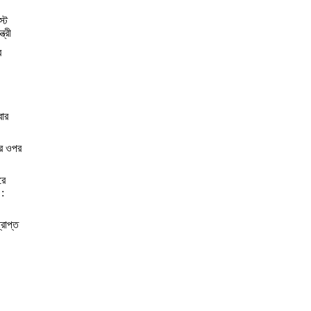
স্ট
্রী
র
বার
ের ওপর
রে
 :
্রাপ্ত