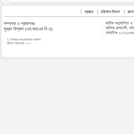
প্রচ্ছদ
বরিশাল-বিভাগ
ঝালক
সম্পাদক ও প্রকাশকঃ
সার্বিক সহযোগিতা ও
অফিসঃ রুপাতলী, বর
সুব্রত বিশ্বাস (এম.কম/এম বি এ)
মোবাইলঃ ০১৭১১৩৩
© সর্বস্বত্ব স্বত্বাধিকার সংরক্ষিত
বরিশাল মুক্তখবর ২০১৭
Map plugins by Md Saiful Islam
|
Android zone
|
Acutreatment
|
Lineman Training