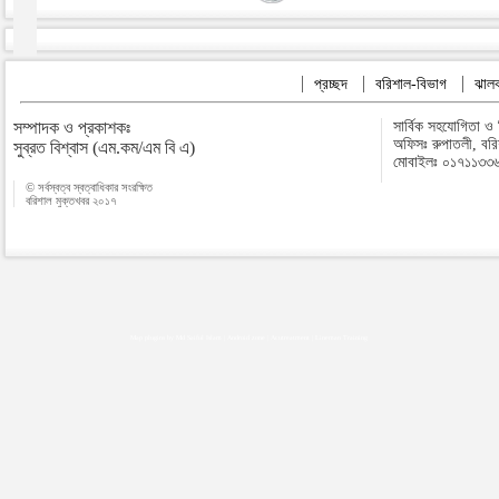
প্রচ্ছদ
বরিশাল-বিভাগ
ঝালক
সম্পাদক ও প্রকাশকঃ
সার্বিক সহযোগিতা ও
অফিসঃ রুপাতলী, বর
সুব্রত বিশ্বাস (এম.কম/এম বি এ)
মোবাইলঃ ০১৭১১৩৩
© সর্বস্বত্ব স্বত্বাধিকার সংরক্ষিত
বরিশাল মুক্তখবর ২০১৭
Map plugins by Md Saiful Islam
|
Android zone
|
Acutreatment
|
Lineman Training