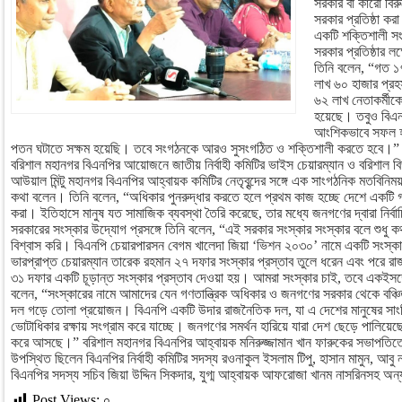
সরকার বা কারো বির
সরকার প্রতিষ্ঠা ক
একটি শক্তিশালী স
সরকার প্রতিষ্ঠার ল
তিনি বলেন, “গত ১৭
লাখ ৬০ হাজার প্রহ
৬২ লাখ নেতাকর্মী
হয়েছে। তবুও বিএনপ
আংশিকভাবে সফল হয়
পতন ঘটাতে সক্ষম হয়েছি। তবে সংগঠনকে আরও সুসংগঠিত ও শক্তিশালী করতে হবে।” শনি
বরিশাল মহানগর বিএনপির আয়োজনে জাতীয় নির্বাহী কমিটির ভাইস চেয়ারম্যান ও বরিশাল বিভ
আউয়াল মিন্টু মহানগর বিএনপির আহ্বায়ক কমিটির নেতৃবৃন্দের সঙ্গে এক সাংগঠনিক মতবিনি
কথা বলেন। তিনি বলেন, “অধিকার পুনরুদ্ধার করতে হলে প্রথম কাজ হচ্ছে দেশে একটি গণত
করা। ইতিহাসে মানুষ যত সামাজিক ব্যবস্থা তৈরি করেছে, তার মধ্যে জনগণের দ্বারা নির্বা
সরকারের সংস্কার উদ্যোগ প্রসঙ্গে তিনি বলেন, “এই সরকার সংস্কার সংস্কার বলে শুধু 
বিশ্বাস করি। বিএনপি চেয়ারপারসন বেগম খালেদা জিয়া ‘ভিশন ২০৩০’ নামে একটি সংস্ক
ভারপ্রাপ্ত চেয়ারম্যান তারেক রহমান ২৭ দফার সংস্কার প্রস্তাব তুলে ধরেন এবং পরে 
৩১ দফার একটি চূড়ান্ত সংস্কার প্রস্তাব দেওয়া হয়। আমরা সংস্কার চাই, তবে একই
বলেন, “সংস্কারের নামে আমাদের যেন গণতান্ত্রিক অধিকার ও জনগণের সরকার থেকে বঞ্
দল গড়ে তোলা প্রয়োজন। বিএনপি একটি উদার রাজনৈতিক দল, যা এ দেশের মানুষের সাংব
ভোটাধিকার রক্ষায় সংগ্রাম করে যাচ্ছে। জনগণের সমর্থন হারিয়ে যারা দেশ ছেড়ে পালিয়েছ
করে আসছে।” বরিশাল মহানগর বিএনপির আহ্বায়ক মনিরুজ্জামান খান ফারুকের সভাপত
উপস্থিত ছিলেন বিএনপির নির্বাহী কমিটির সদস্য রওনাকুল ইসলাম টিপু, হাসান মামুন, আবু ন
বিএনপির সদস্য সচিব জিয়া উদ্দিন সিকদার, যুগ্ম আহ্বায়ক আফরোজা খানম নাসরিনসহ অন্যান
Post Views:
০