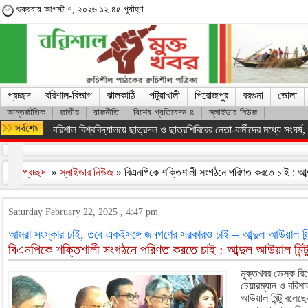
শুক্রবার আগস্ট ৭, ২০২৬ ১২:৪৫ পূর্বাহ্ণ
প্রচ্ছদ
বরিশাল-বিভাগ
ঝালকাঠি
পটুয়াখালী
পিরোজপুর
বরগুনা
ভোলা
আন্তর্জাতিক
জাতীয়
রাজনীতি
বিশেষ-প্রতিবেদন-৪
স্লাইডার নিউজ
বরিশাল বিশ্ববিদ্যালয়ে ছাত্রদল ও ছাত্রশিবিরের নেতা-কর্মীদের মধ্যে সংঘর্ষ, পাল
প্রচ্ছদ
»
স্লাইডার নিউজ
» বিএনপিকে শক্তিশালী সংগঠনে পরিণত করতে চাই : আব্দ
Saturday February 22, 2025 , 4:47 pm
আমরা সংস্কার চাই, তবে একইসঙ্গে জনগণের সরকারও চাই – আব্দুল আউয়াল মিন্
বিএনপিকে শক্তিশালী সংগঠনে পরিণত করতে চাই : আব্দুল আউয়াল মিন্ট
মুক্তখবর ডেস্ক রিপো
চেয়ারম্যান ও বরিশা
আউয়াল মিন্টু বলেছেন