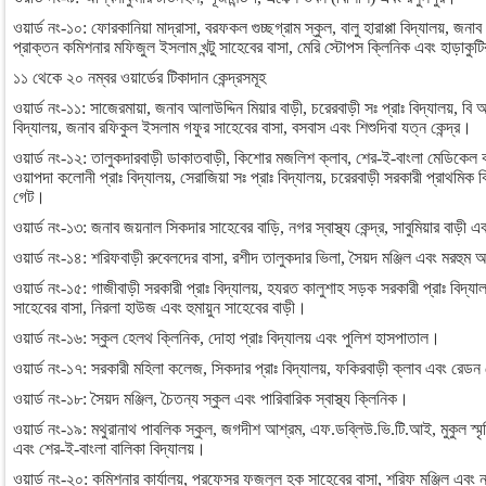
ওয়ার্ড নং-১০: ফোরকানিয়া মাদ্রাসা, বরফকল গুচ্ছগ্রাম স্কুল, বালু হারাপ্পা বিদ্যালয়, জনা
প্রাক্তন কমিশনার মফিজুল ইসলাম খন্টু সাহেবের বাসা, মেরি স্টোপস ক্লিনিক এবং হাড়াকুট
১১ থেকে ২০ নম্বর ওয়ার্ডের টিকাদান কেন্দ্রসমূহ
ওয়ার্ড নং-১১: সাজেরমায়া, জনাব আলাউদ্দিন মিয়ার বাড়ী, চরেরবাড়ী সঃ প্রাঃ বিদ্যালয়, বি আ
বিদ্যালয়, জনাব রফিকুল ইসলাম গফুর সাহেবের বাসা, বসবাস এবং শিশুদিবা যত্ন কেন্দ্র।
ওয়ার্ড নং-১২: তালুকদারবাড়ী ডাকাতবাড়ী, কিশোর মজলিশ ক্লাব, শের-ই-বাংলা মেডিকেল 
ওয়াপদা কলোনী প্রাঃ বিদ্যালয়, সেরাজিয়া সঃ প্রাঃ বিদ্যালয়, চরেরবাড়ী সরকারী প্রাথমিক 
গেট।
ওয়ার্ড নং-১৩: জনাব জয়নাল সিকদার সাহেবের বাড়ি, নগর স্বাস্থ্য কেন্দ্র, সাবুমিয়ার বাড়ী এব
ওয়ার্ড নং-১৪: শরিফবাড়ী রুবেলদের বাসা, রশীদ তালুকদার ভিলা, সৈয়দ মঞ্জিল এবং মরহুম আজ
ওয়ার্ড নং-১৫: গাজীবাড়ী সরকারী প্রাঃ বিদ্যালয়, হযরত কালুশাহ সড়ক সরকারী প্রাঃ বি
সাহেবের বাসা, নিরলা হাউজ এবং হুমায়ুন সাহেবের বাড়ী।
ওয়ার্ড নং-১৬: স্কুল হেলথ ক্লিনিক, দোহা প্রাঃ বিদ্যালয় এবং পুলিশ হাসপাতাল।
ওয়ার্ড নং-১৭: সরকারী মহিলা কলেজ, সিকদার প্রাঃ বিদ্যালয়, ফকিরবাড়ী ক্লাব এবং রেডন 
ওয়ার্ড নং-১৮: সৈয়দ মঞ্জিল, চৈতন্য স্কুল এবং পারিবারিক স্বাস্থ্য ক্লিনিক।
ওয়ার্ড নং-১৯: মথুরানাথ পাবলিক স্কুল, জগদীশ আশ্রম, এফ.ডব্লিউ.ভি.টি.আই, মুকুল স্মৃ
এবং শের-ই-বাংলা বালিকা বিদ্যালয়।
ওয়ার্ড নং-২০: কমিশনার কার্যালয়, প্রফেসর ফজলুল হক সাহেবের বাসা, শরিফ মঞ্জিল এবং নগর 