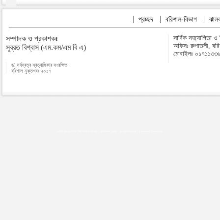
প্রচ্ছদ
বরিশাল-বিভাগ
ঝালক
সম্পাদক ও প্রকাশকঃ
সার্বিক সহযোগিতা ও
অফিসঃ রুপাতলী, বর
সুব্রত বিশ্বাস (এম.কম/এম বি এ)
মোবাইলঃ ০১৭১১৩৩
© সর্বস্বত্ব স্বত্বাধিকার সংরক্ষিত
বরিশাল মুক্তখবর ২০১৭
Map plugins by Md Saiful Islam
|
Android zone
|
Acutreatment
|
Lineman Training