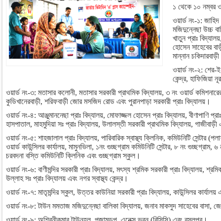
১ থেকে ১০ নম্বর ওয়া
ওয়ার্ড নং-১: জাহিদ
মজিদুন্নেছা উচ্চ বা
খাতুন প্রাঃ বিদ্য
হোসেন সাহেবের বাড়ী
মান্নান চকিদারবাড়
ওয়ার্ড নং-২: শের-ই-
কেন্দ্র, হাফিজিয়া ন
ওয়ার্ড নং-৩: মতাসার কলোনী, মতাসার সরকারী প্রাথমিক বিদ্যালয়, ৩ নং ওয়ার্ড কমিশনারের 
কুডিখানেরবাড়ী, শরিফবাড়ী জোর মসজিদ রোড এবং পুরানপাড়া সরকারী প্রাঃ বিদ্যালয়।
ওয়ার্ড নং-৪: আঞ্জুমাননেছা প্রাঃ বিদ্যালয়, মোফাজ্জল হোসেন প্রাঃ বিদ্যালয়, বীণাপাণি প্রাঃ
হাসপাতাল, মাহমুদিয়া সঃ প্রাঃ বিদ্যালয়, উলালস্তী সরকারী প্রাথমিক বিদ্যালয়, গাজীবাড়
ওয়ার্ড নং-৫: শাহজালাল প্রাঃ বিদ্যালয়, পারিবারিক স্বাস্থ্য ক্লিনিক, কমিউনিটি সেন্টার (পল
ওয়ার্ড কাউন্সিলর কার্যালয়, মামুনভিলা, ১নং গুচ্ছগ্রাম কমিউনিটি সেন্টার, ৮ নং গুচ্ছগ্রাম, 
চরবদনা বস্তি কমিউনিটি ক্লিনিক এবং গুচ্ছগ্রাম স্কুল।
ওয়ার্ড নং-৬: বাণীমন্দির সরকারী প্রাঃ বিদ্যালয়, মৎস্য শ্রমিক সরকারী প্রাঃ বিদ্যালয়, 
উল্লাহ সঃ প্রাঃ বিদ্যালয় এবং নগর স্বাস্থ্য কেন্দ্র।
ওয়ার্ড নং-৭: মাতৃমন্দির স্কুল, উত্তর কাউনিয়া সরকারী প্রাঃ বিদ্যালয়, কাউন্সিলর কার
ওয়ার্ড নং-৮: টাউন মমতাজ মজিদুন্নেছা বালিকা বিদ্যালয়, জনাব মাকসুদ সাহেবের বাসা, জ
ওয়ার্ড নং-৯: অশ্বিনীকুমার টাউনহল, পূজামন্ডপ, এনেক্স ভবন (বিসিসি) এবং রসুলপুর।