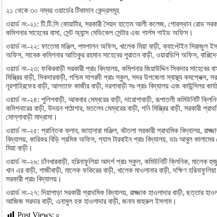
২১ থেকে ৩০ নম্বর ওয়ার্ডের টিকাদান কেন্দ্রসমূহ
ওয়ার্ড নং-২১: টি.টি.সি কোয়ার্টার, সরকারী সৈয়দ হাতেম আলী কলেজ, গোরস্থান রোড সরক
কমিশনার সাহেবের বাসা, সেন্ট অ্যান্স মেডিকেল সেন্টার এবং গার্লস গাইড অফিস।
ওয়ার্ড নং-২২: ফাতেমা মঞ্জিল, পশুপালন অফিস, খালেক মিয়া বাড়ী, ক্যাপ্টেইন সিরাজুল 
অফিস, সাবেক কমিশনার আতিকুর রহমান সাহেবের পুরাতন বাড়ী, ওয়ারডিপি অফিস, বাপ্পিদে
ওয়ার্ড নং-২৩: ফকিরবাড়ী সরকারী প্রাঃ বিদ্যালয়, কমিশনার জিয়াউদ্দিন সিকদার সাহেবের বা
মিস্ত্রির বাড়ী, সিকদারবাড়ী, পশ্চিম সাগরদী প্রাঃ স্কুল, সদর উপজেলা স্বাস্থ্য কমপ্লেক্স, 
নূরশাহিরফের বাড়ী, আলতাফ কাজীর বাড়ী, দরগাবাড়ী সঃ প্রাঃ বিদ্যালয় এবং কাউন্সিলর কার্
ওয়ার্ড নং-২৪: পুলিশবাড়ী, আকবার মেম্বরের বাড়ী, দারোগাবাড়ী, রূপাতলী কমিউনিটি ক্লিনি
কমিশনারের বাড়ী, উদয়ন পাঠাগার, মতলেব মেম্বরের বাড়ী, গনি মিস্ত্রির বাড়ী, সরকারী প্রাথমিক
মোল্লাবাড়ী মাদ্রাসা।
ওয়ার্ড নং-২৫: প্রান্তিক ক্লাব, জাহানারা মঞ্জিল, বটতলা সরকারী প্রাথমিক বিদ্যালয়, রাজ্জ
বিদ্যালয়, কারিকর বিড়ি শ্রমিক অফিস, গ্যাস টারবাইন প্রাঃ বিদ্যালয়, ডাঃ আবুল কালামের
মিয়া বাড়ী।
ওয়ার্ড নং-২৬: চাঁনখারবাড়ী, হরিনাফুলিয়া আদর্শ প্রাঃ স্কুল, কমিউনিটি ক্লিনিক, মালেক হু
খান এর বাড়ী, গাজীবাড়ী, মালেক ফকিরের বাড়ী, খালেক মাওলানার বাড়ী, দক্ষিণ হরিনাফুলিয়া স
সরকারী প্রাঃ বিদ্যালয়।
ওয়ার্ড নং-২৭: দিয়াপাড়া সরকারী প্রাথমিক বিদ্যালয়, রাজ্জাক হাওলাদার বাড়ী, ছত্তার হা
আজিজ সরদার বাড়ী, এনামুল হক হাওলাদার বাড়ী, জনাব জহুরুল ইসলাম।
Post Views:
০