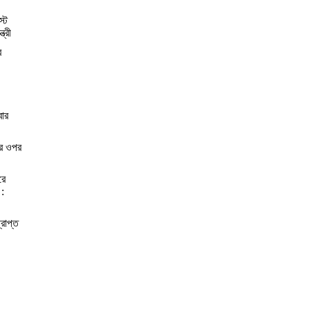
স্ট
্রী
র
বার
ের ওপর
রে
 :
্রাপ্ত