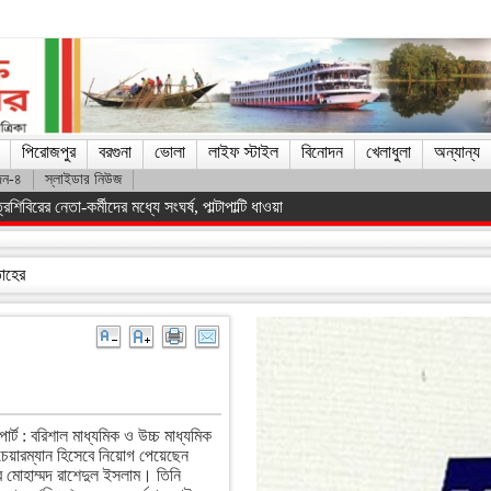
পিরোজপুর
বরগুনা
ভোলা
লাইফ স্টাইল
বিনোদন
খেলাধুলা
অন্যান্য
দন-৪
স্লাইডার নিউজ
িস্ট সরকারকে হটানো সম্ভব হয়েছে : তথ্যমন্ত্রী
তাহের
োর্ট : বরিশাল মাধ্যমিক ও উচ্চ মাধ্যমিক
ন চেয়ারম্যান হিসেবে নিয়োগ পেয়েছেন
 মোহাম্মদ রাশেদুল ইসলাম। তিনি