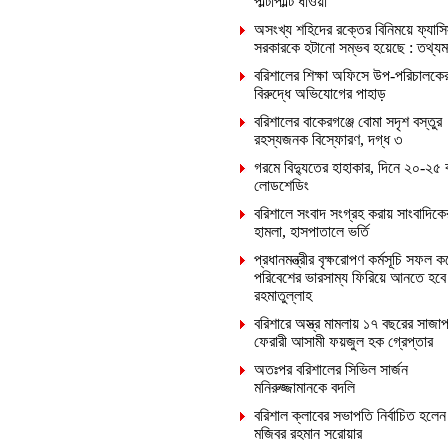
পাল্টাপাল্টি ধাওয়া
অসংখ্য শহিদের রক্তের বিনিময়ে ফ্যাসি
সরকারকে হটানো সম্ভব হয়েছে : তথ্যমন্ত
বরিশালের শিক্ষা অফিসে উপ-পরিচালকে
বিরুদ্ধে অভিযোগের পাহাড়
বরিশালের বাকেরগঞ্জে বোমা সদৃশ বস্তুর
রহস্যজনক বিস্ফোরণ, দগ্ধ ৩
গরমে বিদ্যুতের হাহাকার, দিনে ২০-২৫ 
লোডশেডিং
বরিশালে সংবাদ সংগ্রহ করায় সাংবাদিক
হামলা, হাসপাতালে ভর্তি
প্রধানমন্ত্রীর বৃক্ষরোপণ কর্মসূচি সফল ক
পরিবেশের ভারসাম্য ফিরিয়ে আনতে হবে
রহমাতুল্লাহ
বরিশারে অস্ত্র মামলায় ১৭ বছরের সাজাপ
ফেরারী আসামী ফয়জুল হক গ্রেপ্তার
অতঃপর বরিশালের সিভিল সার্জন
মনিরুজ্জামানকে বদলি
বরিশাল ক্লাবের সভাপতি নির্বাচিত হলেন
মজিবর রহমান সরোয়ার