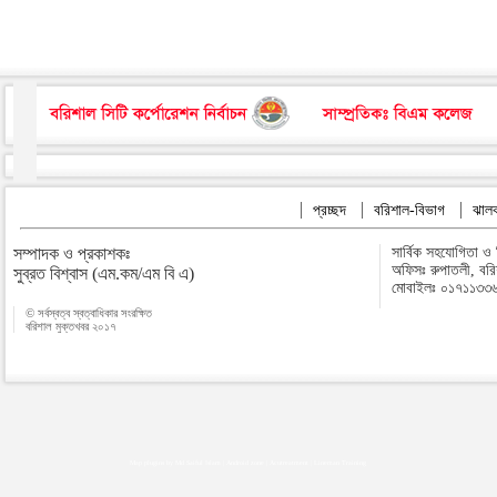
প্রচ্ছদ
বরিশাল-বিভাগ
ঝালক
সম্পাদক ও প্রকাশকঃ
সার্বিক সহযোগিতা ও
অফিসঃ রুপাতলী, বর
সুব্রত বিশ্বাস (এম.কম/এম বি এ)
মোবাইলঃ ০১৭১১৩৩
© সর্বস্বত্ব স্বত্বাধিকার সংরক্ষিত
বরিশাল মুক্তখবর ২০১৭
Map plugins by Md Saiful Islam
|
Android zone
|
Acutreatment
|
Lineman Training