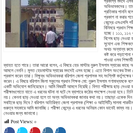
প্রকাশ্য মদদে এস
অভিভাবকদের। তারা
প্রতিকার পাননি ব
প্রকাশ না করার শর্
কেন্দ্রে এসএসসি পরী
বিনিময়ে প্রধান শি
হচ্ছে। ১১১, ১১২ ও 
বিশেষ ছাড় দেওয়া 
সুযোগ এবং শিক্ষকদ
অথচ অন্যান্য রুম
কষ্ট করে পড়াশোনা ক
পাওয়া ওসব শিক্ষার্
ব্যাহত হতে পারে। তারা আরো বলেন, এ বিষয়ে হেড মাস্টার নুরুল ইসলাম স্যারের কাছে
আমলে নেননি। মূলত হেডমাস্টার স্যারের মদদেই এসব হচ্ছে। এতে বিশাল অংকের টাকা
প্রকাশ করেন তারা। বিক্ষুব্ধ অভিভাবকরা বরিশাল জেলা প্রশাসক সহ সংশ্লিষ্ট কর্তৃপক্ষের 
করেন। এ বিষয়ে বরিশাল জিলা স্কুলের প্রধান শিক্ষক মো: নুরুল ইসলাম গণামাধ্যমক
একটি অভিযোগ জানিয়েছেন। আমি বিষয়টি আমলে নিয়েছি। বিগত পরীক্ষায় ছাড় দেওয়া হ
পরীক্ষাগুলোতে যাতে এ ধরনের ঘটনা না ঘটে সে ব্যাপারে কঠোর পদক্ষেপ নেওয়া হবে। ত
নয়। কেননা ছাড় দেওয়া হলে তা অন্য অভিভাবকরা জানার কথা নয়। তাছাড়া একেক দিন এ
সবাইকে ছাড় দিবে ? বরিশাল অতিরিক্ত জেলা প্রশাসক (শিক্ষা ও আইসিটি) সালমা পারভীন
গুরুত্ব সহকারে আমি জানাচ্ছি। পরীক্ষা কেন্দ্রে এ ধরনের অনিয়ম কোন ভাবেই কাম্য নয়
নেওয়ার জন্য জানাবো।
Post Views:
০