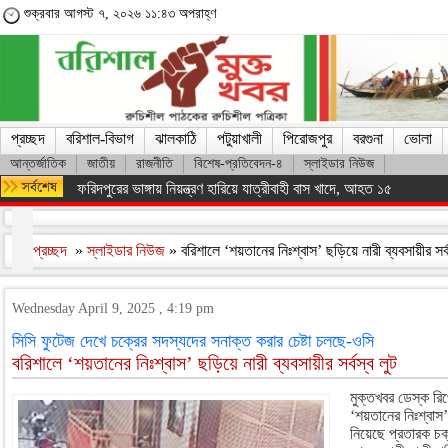
শুক্রবার আগস্ট ৭, ২০২৬ ১১:৪৩ অপরাহ্ণ
প্রচ্ছদ
বরিশাল-বিভাগ
ঝালকাঠি
পটুয়াখালী
পিরোজপুর
বরগুনা
ভোলা
আন্তর্জাতিক
জাতীয়
রাজনীতি
বিশেষ-প্রতিবেদন-৪
স্লাইডার নিউজ
ফরিদপুরের ভাঙ্গায় নিয়ন্ত্রণ হারিয়ে যাত্রীবাহী বাস খাদে, আহত ১৫
প্রচ্ছদ
»
স্লাইডার নিউজ
» বরিশালে ‘শয়তানের নিঃশ্বাস’ ছড়িয়ে নারী ব্যবসায়ীর সর্
Wednesday April 9, 2025 , 4:19 pm
সিসি ফুটেজ দেখে চক্রের সদস্যদের সনাক্ত করার চেষ্টা চলছে-ওসি
বরিশালে ‘শয়তানের নিঃশ্বাস’ ছড়িয়ে নারী ব্যবসায়ীর সর্বস্ব লুট
মুক্তখবর ডেস্ক রি
‘শয়তানের নিঃশ্বাস’
নিয়েছে প্রতারক চক