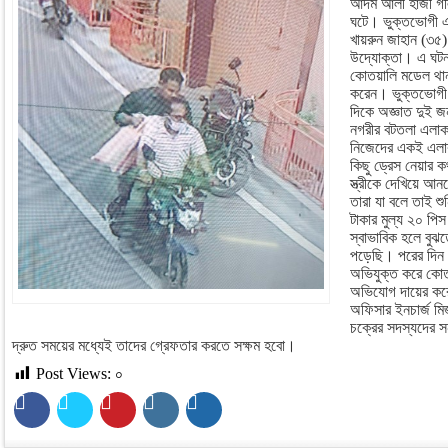
আদম আলী হাজী গলি
ঘটে। ভুক্তভোগী একই 
খায়রুন জাহান (৩৫)
উদ্যোক্তা। এ ঘটনা
কোতয়ালি মডেল থা
করেন। ভুক্তভোগী ব
দিকে অজ্ঞাত দুই 
নগরীর বটতলা এলাকা
নিজেদের একই এলাকা
কিছু ড্রেস নেয়ার 
স্ত্রীকে দেখিয়ে আ
তারা যা বলে তাই শ
টাকার মুল্য ২০ পিস
স্বাভাবিক হলে বুঝত
পড়েছি। পরের দিন ৩
অভিযুক্ত করে কোত
অভিযোগ দায়ের কর
অফিসার ইনচার্জ মি
চক্রের সদস্যদের স
দ্রুত সময়ের মধ্যেই তাদের গ্রেফতার করতে সক্ষম হবো।
Post Views:
০