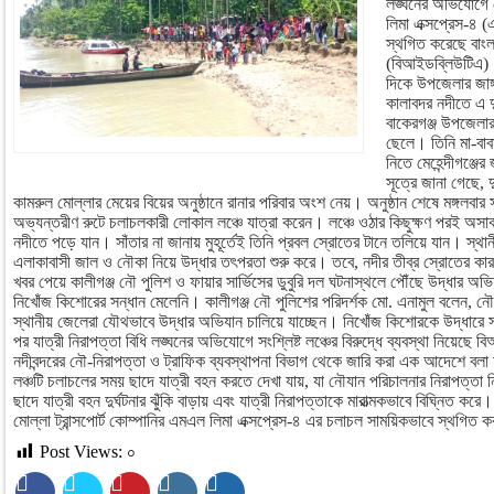
লঙ্ঘনের অভিযোগে মো
লিমা এক্সপ্রেস-৪
স্থগিত করেছে বাংল
(বিআইডব্লিউটিএ)।
দিকে উপজেলার জাঙ্
কালাবদর নদীতে এ দু
বাকেরগঞ্জ উপজেলার
ছেলে। তিনি মা-বাবা
নিতে মেহেন্দীগঞ্জে
সূত্রে জানা গেছে, 
কামরুল মোল্লার মেয়ের বিয়ের অনুষ্ঠানে রানার পরিবার অংশ নেয়। অনুষ্ঠান শেষে মঙ্গলবার
অভ্যন্তরীণ রুটে চলাচলকারী লোকাল লঞ্চে যাত্রা করেন। লঞ্চে ওঠার কিছুক্ষণ পরই অস
নদীতে পড়ে যান। সাঁতার না জানায় মুহূর্তেই তিনি প্রবল স্রোতের টানে তলিয়ে যান। স্থান
এলাকাবাসী জাল ও নৌকা নিয়ে উদ্ধার তৎপরতা শুরু করে। তবে, নদীর তীব্র স্রোতের কার
খবর পেয়ে কালীগঞ্জ নৌ পুলিশ ও ফায়ার সার্ভিসের ডুবুরি দল ঘটনাস্থলে পৌঁছে উদ্ধার অভিয
নিখোঁজ কিশোরের সন্ধান মেলেনি। কালীগঞ্জ নৌ পুলিশের পরিদর্শক মো. এনামুল বলেন, নৌ প
স্থানীয় জেলেরা যৌথভাবে উদ্ধার অভিযান চালিয়ে যাচ্ছেন। নিখোঁজ কিশোরকে উদ্ধারে সর্বো
পর যাত্রী নিরাপত্তা বিধি লঙ্ঘনের অভিযোগে সংশ্লিষ্ট লঞ্চের বিরুদ্ধে ব্যবস্থা নিয়েছে 
নদীবন্দরের নৌ-নিরাপত্তা ও ট্রাফিক ব্যবস্থাপনা বিভাগ থেকে জারি করা এক আদেশে বলা 
লঞ্চটি চলাচলের সময় ছাদে যাত্রী বহন করতে দেখা যায়, যা নৌযান পরিচালনার নিরাপত্তা নি
ছাদে যাত্রী বহন দুর্ঘটনার ঝুঁকি বাড়ায় এবং যাত্রী নিরাপত্তাকে মারাত্মকভাবে বিঘ্নিত করে। 
মোল্লা ট্রান্সপোর্ট কোম্পানির এমএল লিমা এক্সপ্রেস-৪ এর চলাচল সাময়িকভাবে স্থগিত 
Post Views:
০