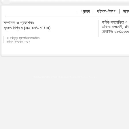
প্রচ্ছদ
বরিশাল-বিভাগ
ঝালক
সম্পাদক ও প্রকাশকঃ
সার্বিক সহযোগিতা ও
অফিসঃ রুপাতলী, বর
সুব্রত বিশ্বাস (এম.কম/এম বি এ)
মোবাইলঃ ০১৭১১৩৩
© সর্বস্বত্ব স্বত্বাধিকার সংরক্ষিত
বরিশাল মুক্তখবর ২০১৭
Map plugins by Md Saiful Islam
|
Android zone
|
Acutreatment
|
Lineman Training