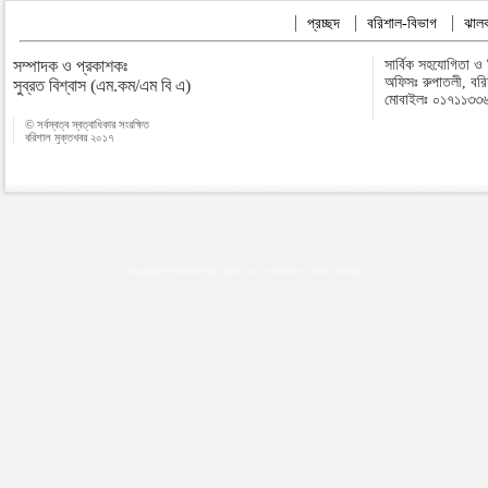
প্রচ্ছদ
বরিশাল-বিভাগ
ঝালক
সম্পাদক ও প্রকাশকঃ
সার্বিক সহযোগিতা ও
অফিসঃ রুপাতলী, বর
সুব্রত বিশ্বাস (এম.কম/এম বি এ)
মোবাইলঃ ০১৭১১৩৩
© সর্বস্বত্ব স্বত্বাধিকার সংরক্ষিত
বরিশাল মুক্তখবর ২০১৭
Map plugins by Md Saiful Islam
|
Android zone
|
Acutreatment
|
Lineman Training