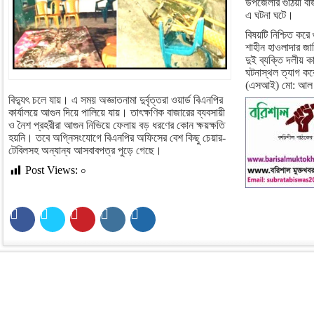
উপজেলার গুঠিয়া বাজ
এ ঘটনা ঘটে।
বিষয়টি নিশ্চিত কর
শাহীন হাওলাদার জা
দুই ব্যক্তি দলীয় ক
ঘটনাস্থল ত্যাগ ক
(এসআই) মো: আল মা
বিদ্যুৎ চলে যায়। এ সময় অজ্ঞাতনামা দুর্বৃত্তরা ওয়ার্ড বিএনপির
কার্যালয়ে আগুন দিয়ে পালিয়ে যায়। তাৎক্ষণিক বাজারের ব্যবসায়ী
ও নৈশ প্রহরীরা আগুন নিভিয়ে ফেলায় বড় ধরণের কোন ক্ষয়ক্ষতি
হয়নি। তবে অগ্নিসংযোগে বিএনপির অফিসের বেশ কিছু চেয়ার-
টেবিলসহ অন্যান্য আসবাবপত্র পুড়ে গেছে।
Post Views:
০