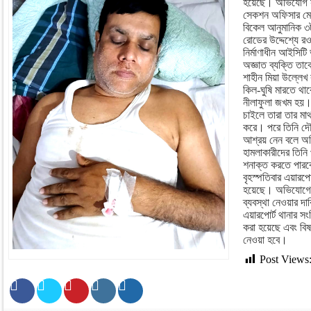
হয়েছে। অভিযোগ সূত
সেকশন অফিসার মোঃ শ
বিকেল আনুমানিক ৩
রোডের উদ্দেশ্যে র
নির্মাণাধীন আইসিট
অজ্ঞাত ব্যক্তি ত
শাহীন মিয়া উল্লেখ
কিল-ঘুষি মারতে থাক
নীলাফুলা জখম হয়। 
চাইলে তারা তার মা
করে। পরে তিনি দৌড়
আশ্রয় নেন বলে অ
হামলাকারীদের তিনি 
শনাক্ত করতে পারব
বৃহস্পতিবার এয়ারপ
হয়েছে। অভিযোগের
ব্যবস্থা নেওয়ার দ
এয়ারপোর্ট থানার সংশ
করা হয়েছে এবং বিষ
নেওয়া হবে।
Post Views