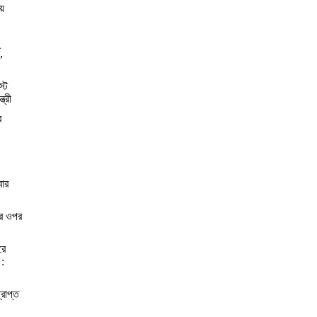
য়
,
স্ট
্রী
র
বার
ের ওপর
রে
 :
্রাপ্ত