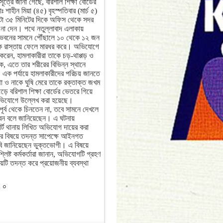
্রে জানা গেছে, বরিশাল শিক্ষা বোর্ডের
াহীন মিয়া (৪৫) বৃহস্পতিবার (মার্চ ৫)
টা ৩৫ মিনিটের দিকে অফিস থেকে সদর
ওনা দেন। পথে নতুল্লাবাদ এলাকায়
ি ভবনের সামনে পৌঁছালে ১০ থেকে ১২ জন
াকে রাস্তায় ফেলে মারধর করে। অভিযোগে
 করেন, হামলাকারীরা তাকে চড়-থাপ্পড় ও
ে, এতে তার শরীরের বিভিন্ন স্থানে
এক পর্যায়ে হামলাকারীদের পরিচয় জানতে
থা ও নাকে ঘুষি মেরে তাকে রক্তাক্ত জখম
ে বরিশাল শিক্ষা বোর্ডের ভেতরে গিয়ে
ভিযোগে উল্লেখ করা হয়েছে।
পূর্ব থেকে চিনতেন না, তবে সামনে দেখলে
েন বলে জানিয়েছেন। এ ঘটনায়
োর্ট থানায় লিখিত অভিযোগ দায়ের করা
 বিষয়ে তদন্ত সাপেক্ষে আইনগত
াবি জানিয়েছেন ভুক্তভোগী। এ বিষয়ে
্লিষ্ট কর্মকর্তারা জানান, অভিযোগটি গ্রহণ
য়টি তদন্ত করে প্রয়োজনীয় ব্যবস্থা
:
০