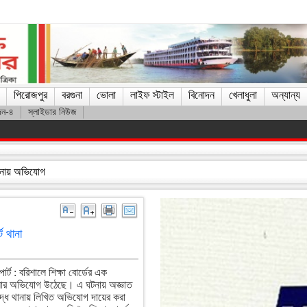
পিরোজপুর
বরগুনা
ভোলা
লাইফ স্টাইল
বিনোদন
খেলাধুলা
অন্যান্য
দন-৪
স্লাইডার নিউজ
য় যেতে না হয় : ড. জিয়াউদ্দিন
, থানায় অভিযোগ
ট থানা
র্ট : বরিশালে শিক্ষা বোর্ডের এক
ামলার অভিযোগ উঠেছে। এ ঘটনায় অজ্ঞাত
্ধে থানায় লিখিত অভিযোগ দায়ের করা