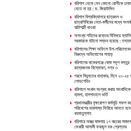
বরিশাল থেকে যেন কোনো রোগীকে ঢাকা
যেতে না হয় : ড. জিয়াউদ্দিন
বরিশাল বিশ্ববিদ্যালয়ে ছাত্রদল ও
ছাত্রশিবিরের নেতা-কর্মীদের মধ্যে সংঘর্ষ
পাল্টাপাল্টি ধাওয়া
অসংখ্য শহিদের রক্তের বিনিময়ে ফ্যাসি
সরকারকে হটানো সম্ভব হয়েছে : তথ্যমন্ত
বরিশালের শিক্ষা অফিসে উপ-পরিচালকে
বিরুদ্ধে অভিযোগের পাহাড়
বরিশালের বাকেরগঞ্জে বোমা সদৃশ বস্তুর
রহস্যজনক বিস্ফোরণ, দগ্ধ ৩
গরমে বিদ্যুতের হাহাকার, দিনে ২০-২৫ 
লোডশেডিং
বরিশালে সংবাদ সংগ্রহ করায় সাংবাদিক
হামলা, হাসপাতালে ভর্তি
প্রধানমন্ত্রীর বৃক্ষরোপণ কর্মসূচি সফল ক
পরিবেশের ভারসাম্য ফিরিয়ে আনতে হবে
রহমাতুল্লাহ
বরিশারে অস্ত্র মামলায় ১৭ বছরের সাজাপ
ফেরারী আসামী ফয়জুল হক গ্রেপ্তার