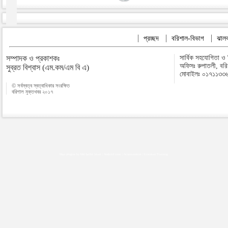
প্রচ্ছদ
বরিশাল-বিভাগ
ঝালক
সম্পাদক ও প্রকাশকঃ
সার্বিক সহযোগিতা ও
অফিসঃ রুপাতলী, বর
সুব্রত বিশ্বাস (এম.কম/এম বি এ)
মোবাইলঃ ০১৭১১৩৩
© সর্বস্বত্ব স্বত্বাধিকার সংরক্ষিত
বরিশাল মুক্তখবর ২০১৭
Map plugins by Md Saiful Islam
|
Android zone
|
Acutreatment
|
Lineman Training