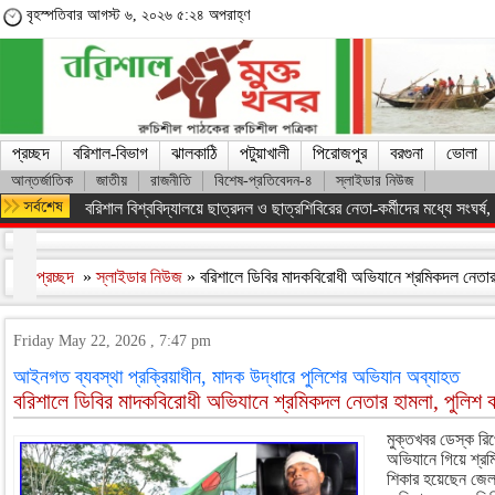
বৃহস্পতিবার আগস্ট ৬, ২০২৬ ৫:২৪ অপরাহ্ণ
প্রচ্ছদ
বরিশাল-বিভাগ
ঝালকাঠি
পটুয়াখালী
পিরোজপুর
বরগুনা
ভোলা
আন্তর্জাতিক
জাতীয়
রাজনীতি
বিশেষ-প্রতিবেদন-৪
স্লাইডার নিউজ
অসংখ্য শহিদের রক্তের বিনিময়ে ফ্যাসিস্ট সরকারকে হটানো সম্ভব হয়েছে : তথ
প্রচ্ছদ
»
স্লাইডার নিউজ
» বরিশালে ডিবির মাদকবিরোধী অভিযানে শ্রমিকদল নেতার
Friday May 22, 2026 , 7:47 pm
আইনগত ব্যবস্থা প্রক্রিয়াধীন, মাদক উদ্ধারে পুলিশের অভিযান অব্যাহত
বরিশালে ডিবির মাদকবিরোধী অভিযানে শ্রমিকদল নেতার হামলা, পুলিশ 
মুক্তখবর ডেস্ক রিপ
অভিযানে গিয়ে শ্র
শিকার হয়েছেন জেলা