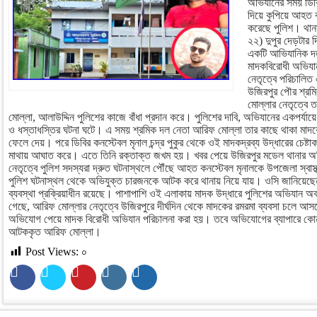
অভিযানের সময় ডিবি
দিয়ে কুপিয়ে আহত
করেছে পুলিশ। থানা 
২২) দুপুর দেড়টার 
একটি আভিযানিক দ
মাদকবিরোধী অভিয
নেতৃত্বে পরিচালিত
উজিরপুর পৌর শ্রম
মোল্লার নেতৃত্বে 
মোল্লা, আলাউদ্দিন পুলিশের কাজে বাঁধা প্রদান করে। পুলিশের দাবি, অভিযানের একপর্যায়ে
ও ধস্তাধস্তির ঘটনা ঘটে। এ সময় শ্রমিক দল নেতা আরিফ মোল্লা তার কাছে থাকা মাদক
ফেলে দেয়। পরে ডিবির কনস্টেবল মৃনাল চন্দ্র পুকুর থেকে ওই মাদকদ্রব্য উদ্ধারের চেষ্ট
মাথায় আঘাত করে। এতে তিনি রক্তাক্ত জখম হয়। খবর পেয়ে উজিরপুর মডেল থানার অফি
নেতৃত্বে পুলিশ সদস্যরা দ্রুত ঘটনাস্থলে পৌঁছে আহত কনস্টেবল মৃনালকে উপজেলা স্বাস্থ
পুলিশ ঘটনাস্থল থেকে অভিযুক্ত চারজনকে আটক করে থানায় নিয়ে যায়। ওসি জানিয়েছ
ব্যবস্থা প্রক্রিয়াধীন রয়েছে। পাশাপাশি ওই এলাকায় মাদক উদ্ধারে পুলিশের অভিযান অব
গেছে, আরিফ মোল্লার নেতৃত্বে উজিরপুরে দীর্ঘদিন থেকে মাদকের রমরমা ব্যবসা চলে 
অভিযোগ পেয়ে মাদক বিরোধী অভিযান পরিচালনা করা হয়। তবে অভিযোগের ব্যাপারে কোন
আটককৃত আরিফ মোল্লা।
Post Views:
০