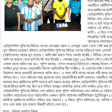
তবে আটকের সময় রাস
পরবর্তীতে আর্টিফিশি
করে ব্রাজিলের জার্
মেট্রোপলিটন পুলিশ
মিডিয়া সেল থেকে 
তথ্য ও ছবি পত্র-
পাঠানো ওই ছবিতে দ
জার্সি। এ নিয়ে গণম
বিভ্রান্তি তৈরী হ
আলোচনা-সমালোচনার
মেট্রোপলিটন পুলিশের মিডিয়া সেলের মেসেঞ্জার গ্রুপ ও ফেসবুক ওয়াল থেকে পোষ্ট করা 
ভূল স্বীকার করেছেন বরিশাল মেট্রোপলিটন পুলিশের মিডিয়া সেলের দায়িত্বে থাকা এস
(প্রতিবেদক) আমার ভুল হয়েছে। আমি মজা করতে গিয়ে এমনটা করেছি। মিডিয়া সেলের দ
আমি সব জায়গা থেকে ছবি ডিলেট করে দিয়েছি। সোমবার (জুন ২৯) বিকেল পৌণে ৫টার দিকে
এলাকা তাকে আটক করা হয়। পুলিশ জানায়, গোপন সংবাদের ভিত্তিতে সোমবার বিকেল পৌণ
সনজিত চন্দ্র নাথের নেতৃত্বাধীন বিশেষ আভিযানিক টিম নগরীর ৫ নং ওয়ার্ডের দক্ষিণ পল
ইয়াবাসহ মাদক ব্যবসায়ী রাসেলকে আটক করে। এ সময় আঁখি নামের আরেক নারী মাদক ব্যব
পালিয়ে যান। তবে আটকের সময় রাসেলের গায়ে আর্জেনটিনার জার্সি থাকলেও পরবর্তীতে আর্টি
ব্যবহার করে ব্রাজিলের জার্সি পড়ানো ছবি প্রচার করেছে বরিশাল মেট্রোপলিটন পুলিশের
আর্জেনটিনার জার্সি পড়া ছিল বলে নিশ্চিত করেছন কাউ‌নিয়া থানার ওসি সনজিত চন্দ্র না
মেট্রোপলিটন পুলিশের মিডিয়া সেল দায়িত্ব থাকা পুলিশ অফিসারের এমন কর্মকাণ্ডে দায়
তানজিল আহমেদের মতো দায়িত্বশীল একজন পুলিশ অফিসার আর্টিফিশিয়াল ইন্টেলিজেন্স (এআ
জার্সিকে ব্রাজিলের জার্সিতে পরিনত করা বেমানান। এ বিষয়ে পুলিশ কমিশনার মো. আশি
তবে এমন কাজ হয়ে থাকলে বিষয়টি খতিয়ে দেখা হবে।
সূত্র : বরিশাল ক্রাইম নিউজ