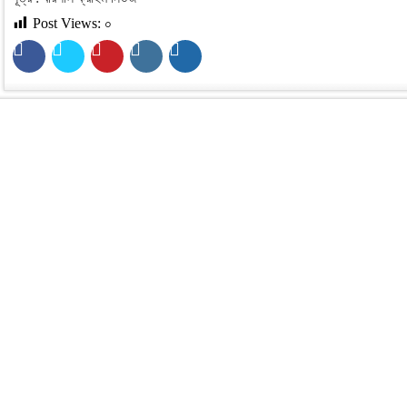
Post Views:
০