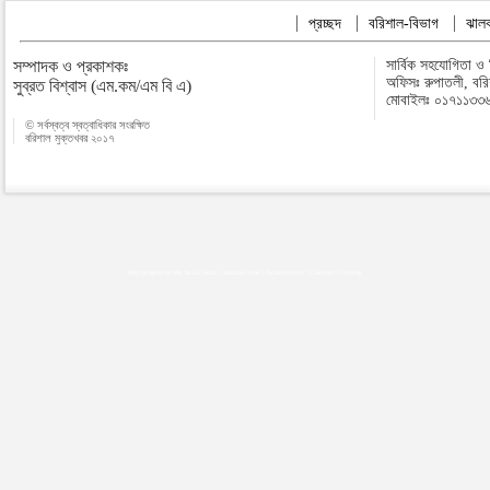
প্রচ্ছদ
বরিশাল-বিভাগ
ঝালক
সম্পাদক ও প্রকাশকঃ
সার্বিক সহযোগিতা ও
অফিসঃ রুপাতলী, বর
সুব্রত বিশ্বাস (এম.কম/এম বি এ)
মোবাইলঃ ০১৭১১৩৩
© সর্বস্বত্ব স্বত্বাধিকার সংরক্ষিত
বরিশাল মুক্তখবর ২০১৭
Map plugins by Md Saiful Islam
|
Android zone
|
Acutreatment
|
Lineman Training