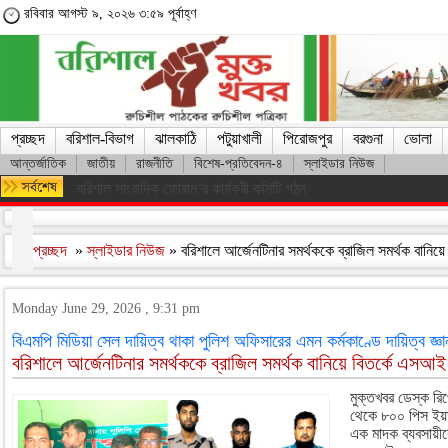
রবিবার আগস্ট ৯, ২০২৬ ৩:৫৯ পূর্বাহ্ণ
প্রচ্ছদ
বরিশাল-বিভাগ
ঝালকাঠি
পটুয়াখালী
পিরোজপুর
বরগুনা
ভোলা
আন্তর্জাতিক
জাতীয়
রাজনীতি
বিশেষ-প্রতিবেদন-৪
স্লাইডার নিউজ
মারা গেলেন লিওনেল মেসির বাবা হোর্হে মেসি
প্রচ্ছদ
»
স্লাইডার নিউজ
» বরিশালে আর্জেনটিনার সমর্থককে ব্রাজিল সমর্থক বানি
Monday June 29, 2026 , 9:31 pm
বিএমপি মিডিয়া সেল দায়িত্ব থাকা পুলিশ অফিসারের এমন কর্মকাণ্ডে দায়িত্ব জ্ঞ
বরিশালে আর্জেনটিনার সমর্থককে ব্রাজিল সমর্থক বানিয়ে বিতর্কে এসআ
মুক্তখবর ডেস্ক রিপ
থেকে ৮০০ পিস ইয়া
এক মাদক ব্যবসায়ী