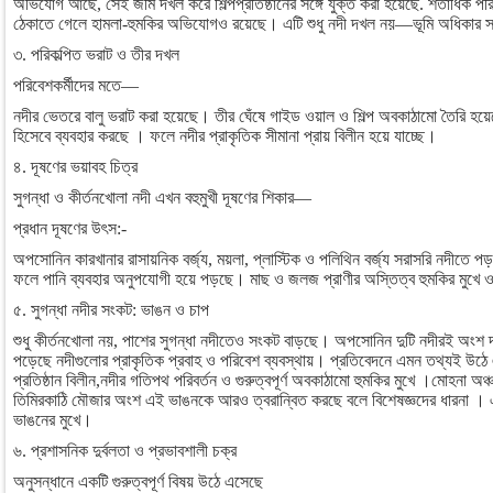
অভিযোগ আছে, সেই জমি দখল করে শিল্পপ্রতিষ্ঠানের সঙ্গে যুক্ত করা হয়েছে. শতাধিক প
ঠেকাতে গেলে হামলা-হুমকির অভিযোগও রয়েছে। এটি শুধু নদী দখল নয়—ভূমি অধিকার 
৩. পরিকল্পিত ভরাট ও তীর দখল
পরিবেশকর্মীদের মতে—
নদীর ভেতরে বালু ভরাট করা হয়েছে। তীর ঘেঁষে গাইড ওয়াল ও শিল্প অবকাঠামো তৈরি হয়
হিসেবে ব্যবহার করছে । ফলে নদীর প্রাকৃতিক সীমানা প্রায় বিলীন হয়ে যাচ্ছে।
৪. দূষণের ভয়াবহ চিত্র
সুগন্ধা ও কীর্তনখোলা নদী এখন বহুমুখী দূষণের শিকার—
প্রধান দূষণের উৎস:-
অপসোনিন কারখানার রাসায়নিক বর্জ্য, ময়লা, প্লাস্টিক ও পলিথিন বর্জ্য সরাসরি নদীতে 
ফলে পানি ব্যবহার অনুপযোগী হয়ে পড়ছে। মাছ ও জলজ প্রাণীর অস্তিত্ব হুমকির মুখে ও 
৫. সুগন্ধা নদীর সংকট: ভাঙন ও চাপ
শুধু কীর্তনখোলা নয়, পাশের সুগন্ধা নদীতেও সংকট বাড়ছে। অপসোনিন দুটি নদীরই অংশ দ
পড়েছে নদীগুলোর প্রাকৃতিক প্রবাহ ও পরিবেশ ব্যবস্থায়। প্রতিবেদনে এমন তথ্যই উঠে এ
প্রতিষ্ঠান বিলীন,নদীর গতিপথ পরিবর্তন ও গুরুত্বপূর্ণ অবকাঠামো হুমকির মুখে ।মোহনা অঞ
তিমিরকাঠি মৌজার অংশ এই ভাঙনকে আরও ত্বরান্বিত করছে বলে বিশেষজ্ঞদের ধারনা ।
ভাঙনের মুখে।
৬. প্রশাসনিক দুর্বলতা ও প্রভাবশালী চক্র
অনুসন্ধানে একটি গুরুত্বপূর্ণ বিষয় উঠে এসেছে