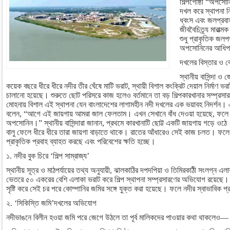
শিল্পগোষ্ঠী “অপসোন
দখল করে স্থাপনা নি
ধ্বংস এবং জলপ্রবা
জীববৈচিত্র্য মারা
শুধু প্রাকৃতিক জ
অপসোনিনের আধিপ
দখলের বিস্তার ও 
স্থানীয় বাসিন্দা ও
কয়েক বছরে ধীরে ধীরে নদীর তীর ঘেঁষে মাটি ভরাট, স্থায়ী বিশাল কংক্রিট দেয়াল নির্মাণ ভর
চালানো হয়েছে। শুরুতে ছোট পরিসরে কাজ হলেও বর্তমানে তা বড় শিল্পকারখানার সম্প্রসার
মোহনায় বিশাল এই স্থাপনা যেন বাংলাদেশের লাগামহীন নদী দখলের এক ভয়াবহ নিদর্শন। 
বলেন, “আগে এই জায়গায় আমরা জাল ফেলতাম। এখন সেখানে বাঁধ দেওয়া হয়েছে, ফলে 
অপসোনিন।” স্থানীয় বাসিন্দারা জানান, প্রথমে কারখানাটি ছোট্ট একটি জায়গায় গড়ে ওঠে।
বালু ফেলে ধীরে ধীরে তারা জায়গা বাড়াতে থাকে। রাতের আঁধারেও সেই কাজ চলত। ফলে নদ
প্রাকৃতিক প্রবাহ ব্যাহত করছে এবং পরিবেশের ক্ষতি হচ্ছে।
১. নদীর বুক চিরে ‘শিল্প সাম্রাজ্য’
স্থানীয় সূত্র ও মাঠপর্যায়ের তথ্য অনুযায়ী, ঝালকাঠির দপদপিয়া ও তিমিরকাঠী সংলগ্ন এলা
ভেতরে ৫০ একরের বেশি এলাকা ভরাট করে শিল্প স্থাপনা সম্প্রসারণের অভিযোগ রয়েছে। 
সৃষ্টি করে সেই চর পরে কোম্পানির জমির সঙ্গে যুক্ত করা হয়েছে। ফলে নদীর স্বাভাবিক প
২. ‘সিকিস্তি জমি’দখলের অভিযোগ
নদীভাঙনে বিলীন হওয়া জমি পরে জেগে উঠলে তা পূর্ব মালিকদের পাওয়ার কথা থাকলেও—