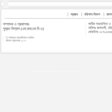
প্রচ্ছদ
বরিশাল-বিভাগ
ঝালক
সম্পাদক ও প্রকাশকঃ
সার্বিক সহযোগিতা ও
অফিসঃ রুপাতলী, বর
সুব্রত বিশ্বাস (এম.কম/এম বি এ)
মোবাইলঃ ০১৭১১৩৩
© সর্বস্বত্ব স্বত্বাধিকার সংরক্ষিত
বরিশাল মুক্তখবর ২০১৭
Map plugins by Md Saiful Islam
|
Android zone
|
Acutreatment
|
Lineman Training