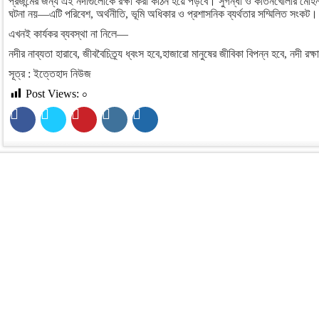
প্রজন্মের জন্য এই নদীগুলোকে রক্ষা করা কঠিন হয়ে পড়বে। সুগন্ধা ও কীর্তনখোলার মোহন
ঘটনা নয়—এটি পরিবেশ, অর্থনীতি, ভূমি অধিকার ও প্রশাসনিক ব্যর্থতার সম্মিলিত সংকট।
এখনই কার্যকর ব্যবস্থা না নিলে—
নদীর নাব্যতা হারাবে, জীববৈচিত্র্য ধ্বংস হবে,হাজারো মানুষের জীবিকা বিপন্ন হবে, নদী র
সূত্র : ইত্তেহাদ নিউজ
Post Views:
০