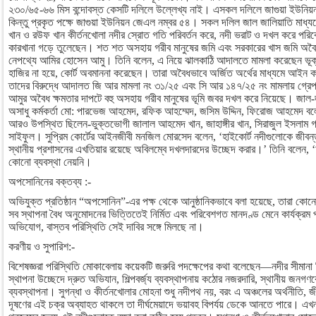
২৩০/৬৫-৬৬ মিস বন্দোবস্ত কেসটি দলিলে উল্লেখ্য নাই। এসকল দলিলে জাগুয়া ইউনিয়
কিন্তু প্রকৃত পক্ষে জাগুয়া ইউনিয়ন জেএল নম্বর ৫৪। সকল দলিল জাল জালিয়াতি মাধ্যমে
খান ও রউফ খান কীর্তনখোলা নদীর স্রোত গতি পরিবর্তন করে, নদী ভরাট ও দখল করে পরিবেশ
কারখানা গড়ে তুলেছেন। শত শত অসহায় গরীব মানুষের জমি এবং সরকারের খাস জমি অব
নেপথ্যে আমির হোসেন আমু। তিনি বলেন, এ নিয়ে ঝালকাঠি আদালতে মামলা করেছেন ভূক্
হাজির না হয়ে, কোর্ট অবমাননা করেছেন। তারা অবৈধভাবে অর্জিত অর্থের মাধ্যমে আইন 
তাদের বিরুদ্ধে আদালত জি আর মামলা নং ৩১/২৫ এবং সি আর ১৪৭/২৫ নং মামলায় গ্রে
আমুর অবৈধ ক্ষমতার দাপটে বহু অসহায় গরীব মানুষের ভূমি জবর দখল করে নিয়েছে। জাল-
অসাধু কর্মকর্তা মো: পারভেজ আহমেদ, রফিক আহম্মেদ, জসিম উদ্দিন, ফিরোজ আহমেদ বল
আরও উপস্থিত ছিলেন-ভুক্তভোগী জালাল আহমেদ খান, জাহাঙ্গীর খান, সিরাজুল ইসলাম 
সাইফুল। সুপ্রিম কোর্টের আইনজীবী মনজিল মোরসেদ বলেন, ‘হাইকোর্ট নদীগুলোকে জীব
স্থানীয় প্রশাসনের এখতিয়ার রয়েছে অবিলম্বে দখলদারদের উচ্ছেদ করার।’ তিনি বলেন, 
কোনো ব্যবস্থা নেয়নি।
অপসোনিনের বক্তব্য :-
অভিযুক্ত প্রতিষ্ঠান “অপসোনিন”-এর পক্ষ থেকে আনুষ্ঠানিকভাবে বলা হয়েছে, তারা ক
সব স্থাপনা বৈধ অনুমোদনের ভিত্তিতেই নির্মিত এবং পরিবেশগত মানদণ্ড মেনে কার্যক্রম 
অভিযোগ, বাস্তব পরিস্থিতি সেই দাবির সঙ্গে মিলছে না।
করণীয় ও সুপারিশ:-
বিশেষজ্ঞরা পরিস্থিতি মোকাবেলায় কয়েকটি জরুরি পদক্ষেপের কথা বলেছেন—নদীর সীমানা ন
স্থাপনা উচ্ছেদে দ্রুত অভিযান, শিল্পবর্জ্য ব্যবস্থাপনায় কঠোর নজরদারি, স্থানীয় জনগ
ব্যবস্থাপনা। সুগন্ধা ও কীর্তনখোলার মোহনা শুধু নদীপথ নয়, বরং এ অঞ্চলের অর্থনীতি, জ
দূষণের এই চক্র অব্যাহত থাকলে তা দীর্ঘমেয়াদে ভয়াবহ বিপর্যয় ডেকে আনতে পারে। এখনই