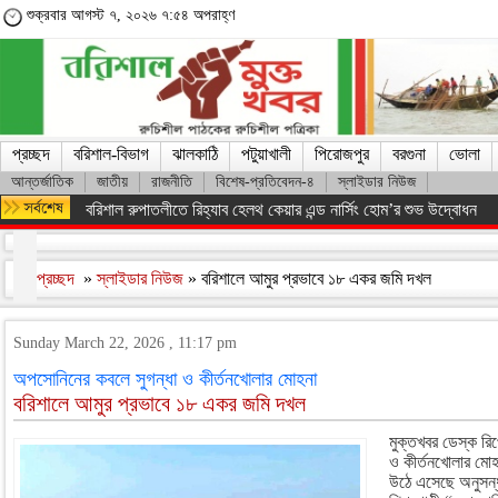
শুক্রবার আগস্ট ৭, ২০২৬ ৭:৫৪ অপরাহ্ণ
প্রচ্ছদ
বরিশাল-বিভাগ
ঝালকাঠি
পটুয়াখালী
পিরোজপুর
বরগুনা
ভোলা
আন্তর্জাতিক
জাতীয়
রাজনীতি
বিশেষ-প্রতিবেদন-৪
স্লাইডার নিউজ
ফরিদপুরের ভাঙ্গায় নিয়ন্ত্রণ হারিয়ে যাত্রীবাহী বাস খাদে, আহত ১৫
প্রচ্ছদ
»
স্লাইডার নিউজ
» বরিশালে আমুর প্রভাবে ১৮ একর জমি দখল
Sunday March 22, 2026 , 11:17 pm
অপসোনিনের কবলে সুগন্ধা ও কীর্তনখোলার মোহনা
বরিশালে আমুর প্রভাবে ১৮ একর জমি দখল
মুক্তখবর ডেস্ক রিপো
ও কীর্তনখোলার মো
উঠে এসেছে অনুসন্