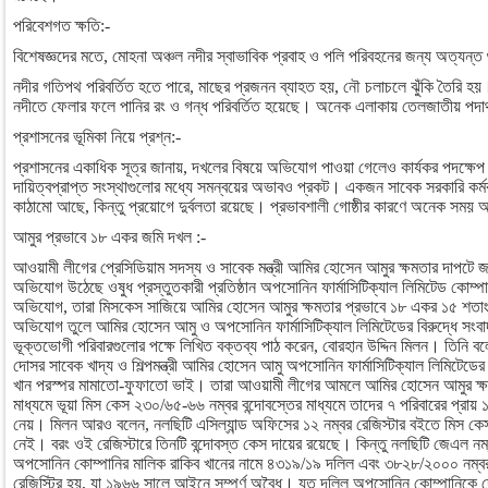
পরিবেশগত ক্ষতি:-
বিশেষজ্ঞদের মতে, মোহনা অঞ্চল নদীর স্বাভাবিক প্রবাহ ও পলি পরিবহনের জন্য অত্যন্ত গু
নদীর গতিপথ পরিবর্তিত হতে পারে, মাছের প্রজনন ব্যাহত হয়, নৌ চলাচলে ঝুঁকি তৈরি হয়। পর
নদীতে ফেলার ফলে পানির রং ও গন্ধ পরিবর্তিত হয়েছে। অনেক এলাকায় তেলজাতীয় পদার
প্রশাসনের ভূমিকা নিয়ে প্রশ্ন:-
প্রশাসনের একাধিক সূত্র জানায়, দখলের বিষয়ে অভিযোগ পাওয়া গেলেও কার্যকর পদক্ষেপ খ
দায়িত্বপ্রাপ্ত সংস্থাগুলোর মধ্যে সমন্বয়ের অভাবও প্রকট। একজন সাবেক সরকারি কর্
কাঠামো আছে, কিন্তু প্রয়োগে দুর্বলতা রয়েছে। প্রভাবশালী গোষ্ঠীর কারণে অনেক সময়
আমুর প্রভাবে ১৮ একর জমি দখল :-
আওয়ামী লীগের প্রেসিডিয়াম সদস্য ও সাবেক মন্ত্রী আমির হোসেন আমুর ক্ষমতার দাপটে জ
অভিযোগ উঠেছে ওষুধ প্রস্তুতকারী প্রতিষ্ঠান অপসোনিন ফার্মাসিটিক্যাল লিমিটেড কোম্পানি 
অভিযোগ, তারা মিসকেস সাজিয়ে আমির হোসেন আমুর ক্ষমতার প্রভাবে ১৮ একর ১৫ শত
অভিযোগ তুলে আমির হোসেন আমু ও অপসোনিন ফার্মাসিটিক্যাল লিমিটেডের বিরুদ্ধে সংব
ভূক্তভোগী পরিবারগুলোর পক্ষে লিখিত বক্তব্য পাঠ করেন, বোরহান উদ্দিন মিলন। তিনি বলেন,
দোসর সাবেক খাদ্য ও শিল্পমন্ত্রী আমির হোসেন আমু অপসোনিন ফার্মাসিটিক্যাল লিমিটে
খান পরস্পর মামাতো-ফুফাতো ভাই। তারা আওয়ামী লীগের আমলে আমির হোসেন আমুর ক্ষ
মাধ্যমে ভূয়া মিস কেস ২৩০/৬৫-৬৬ নম্বর বন্দোবস্তের মাধ্যমে তাদের ৭ পরিবারের প্রায়
নেয়। মিলন আরও বলেন, নলছিটি এসিল্যান্ড অফিসের ১২ নম্বর রেজিস্টার বইতে মিস 
নেই। বরং ওই রেজিস্টারে তিনটি বন্দোবস্ত কেস দায়ের রয়েছে। কিন্তু নলছিটি জেএল নম
অপসোনিন কোম্পানির মালিক রাকিব খানের নামে ৪৩১৯/১৯ দলিল এবং ৩৮২৮/২০০০ নম্বর 
রেজিস্ট্রি হয়, যা ১৯৬৬ সালে আইনে সম্পূর্ণ অবৈধ। যত দলিল অপসোনিন কোম্পানিকে দে