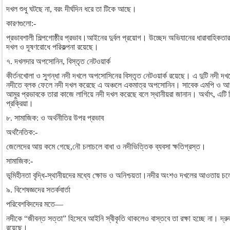
দখল শুধু ঘটছে না, বরং দীর্ঘদিন ধরে তা টিকে আছে।
কারণগুলো:-
প্রভাবশালী শিল্পগোষ্ঠীর প্রভাব।আইনের দুর্বল প্রয়োগ। উচ্ছেদ অভিযানের ধারাবাহিকত
দখল ও দূষণরোধে পরিকল্পনা রয়েছে।
৭. দখলদার অপসোনিন, বিস্তৃত নেটওয়ার্ক
কীর্তনখোলা ও সুগন্ধা নদী দখলে অপসোসিনের বিস্তৃত নেটওয়ার্ক রয়েছে। এ দুটি নদী
নদীতে ব্লক ফেলে নদী দখল করেছে এ অঞ্চলে একমাত্র অপসোনিন। সাবেক এমপি ও আওয়
আমুর প্রভাবকে তারা কাজে লাগিয়ে নদী দখল করেছে বলে স্থানীয়রা জানান। অর্থাৎ, এটি 
প্রক্রিয়া।
৮. সামাজিক: ও অর্থনীতির উপর প্রভাব
অর্থনৈতিক:-
জেলেদের আয় কমে গেছে,নৌ চলাচলে বাধা ও নদীভিত্তিক ব্যবসা ক্ষতিগ্রস্ত।
সামাজিক:-
ভূমিহীনতা বৃদ্ধি-স্থানীয়দের মধ্যে ক্ষোভ ও অনিশ্চয়তা।নদীর অংশও দখলের আওতায় চ
৯. বিশেষজ্ঞদের সতর্কবার্তা
পরিবেশবিদদের মতে—
নদীকে “জীবন্ত সত্তা” হিসেবে আইনি স্বীকৃতি থাকলেও বাস্তবে তা রক্ষা হচ্ছে না। দ্রু
রয়েছে।