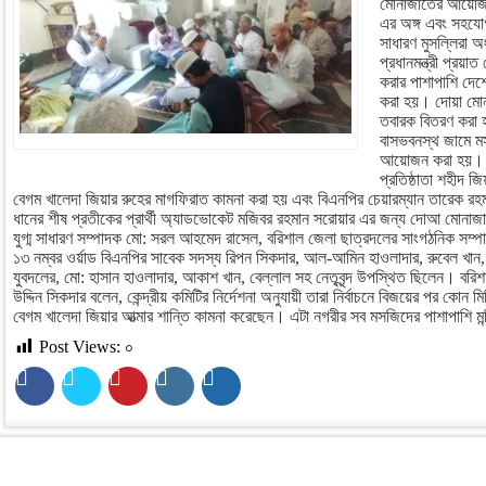
মোনাজাতের আয়োজন
এর অঙ্গ এবং সহযোগ
সাধারণ মুসল্লিরা
প্রধানমন্ত্রী প্রয়া
করার পাশাপাশি দেশে
করা হয়। দোয়া মোন
তবারক বিতরণ করা হ
বাসভবনস্থ জামে ম
আয়োজন করা হয়। যে
প্রতিষ্ঠাতা শহীদ জি
বেগম খালেদা জিয়ার রুহের মাগফিরাত কামনা করা হয় এবং বিএনপির চেয়ারম্যান তারেক 
ধানের শীষ প্রতীকের প্রার্থী অ্যাডভোকেট মজিবর রহমান সরোয়ার এর জন্য দোআ মোনাজ
যুগ্ম সাধারণ সম্পাদক মো: সরল আহমেদ রাসেল, বরিশাল জেলা ছাত্রদলের সাংগঠনিক সম্প
১৩ নম্বর ওর্য়াড বিএনপির সাবেক সদস্য রিপন সিকদার, আল-আমিন হাওলাদার, রুবেল খান, র
যুবদলের, মো: হাসান হাওলাদার, আকাশ খান, বেল্লাল সহ নেতৃবৃন্দ উপস্থিত ছিলেন। বরি
উদ্দিন সিকদার বলেন, কেন্দ্রীয় কমিটির নির্দেশনা অনুযায়ী তারা নির্বাচনে বিজয়ের পর কোন
বেগম খালেদা জিয়ার আত্মার শান্তি কামনা করেছেন। এটা নগরীর সব মসজিদের পাশাপাশি মন্দি
Post Views:
০