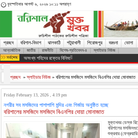
বৃহস্পতিবার আগস্ট ৬, ২০২৬ ১০:১১ অপরাহ্ণ
প্রচ্ছদ
বরিশাল-বিভাগ
ঝালকাঠি
পটুয়াখালী
পিরোজপুর
বরগুনা
ভোলা
আন্তর্জাতিক
জাতীয়
রাজনীতি
বিশেষ-প্রতিবেদন-৪
স্লাইডার নিউজ
অসংখ্য শহিদের রক্তের বিনিময়ে ফ্যাসিস্ট সরকারকে হটানো সম্ভব হয়েছে : তথ
প্রচ্ছদ
»
স্লাইডার নিউজ
» বরিশালের মসজিদে মসজিদে বিএনপির দোয়া মোনাজাত
Friday February 13, 2026 , 4:19 pm
নগরীর সব মসজিদের পাশাপাশি মন্দির এবং গির্জায় অনুষ্ঠিত হচ্ছে
বরিশালের মসজিদে মসজিদে বিএনপির দোয়া মোনাজাত
মুক্তখবর ডেস্ক রিপো
বরিশালের মসজিদগ
শুক্রবার (ফেব্রুয়