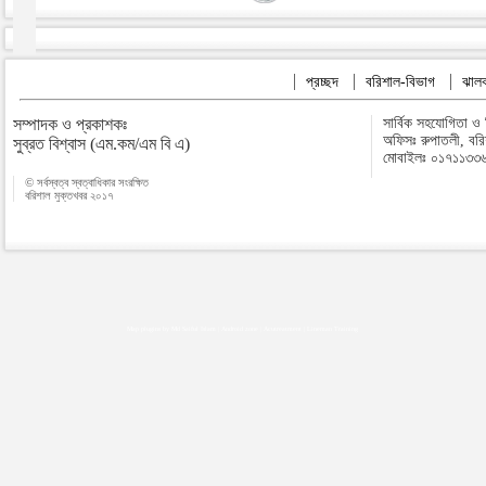
প্রচ্ছদ
বরিশাল-বিভাগ
ঝালক
সম্পাদক ও প্রকাশকঃ
সার্বিক সহযোগিতা ও
অফিসঃ রুপাতলী, বর
সুব্রত বিশ্বাস (এম.কম/এম বি এ)
মোবাইলঃ ০১৭১১৩৩
© সর্বস্বত্ব স্বত্বাধিকার সংরক্ষিত
বরিশাল মুক্তখবর ২০১৭
Map plugins by Md Saiful Islam
|
Android zone
|
Acutreatment
|
Lineman Training