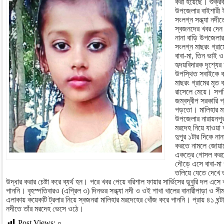
করা হয়েছে। শুক্রব
উপজেলার বাইশারী ই
সংলগ্ন সন্ধ্যা নদী
স্বজনদের খবর দেন।
নানা বাড়ি উপজেলার
সংলগ্ন মাছরং গ্রা
বাবা-মা, তিন ভাই
হৃদয়বিদারক দৃশ্যে
উপস্থিত সবাইকে ক
মাছরং গ্রামের মৃত 
রাসেলে মেয়ে। সপরি
জম্বদ্বীপ সরকারি প
পড়তো। মালিহার মাম
উপজেলার নারায়নপুর 
মরদেহ নিয়ে যাওয়া 
দুপুর ১টার দিকে না
করতে নামলে জোয়ার
একত্রে গোসল করতে
দৌড়ে এসে বাবা-মা 
তলিয়ে যেতে দেখে ত
উদ্ধার করার চেষ্টা করে ব্যর্থ হন। পরে খবর পেয়ে বরিশাল ফায়ার সার্ভিসের ডুবুরি দল এসে 
পাননি। বৃহস্পতিবারও (এপ্রিল ৩) দিনভর সন্ধ্যা নদী ও ওই শাখা খালের বানারীপাড়া ও সীমা
এলাকায় কয়েকটি ট্রলার নিয়ে স্বজনরা মালিহার মরদেহের খোঁজ করে পাননি। প্রায় ৪১ ঘন্টা 
নদীতে তাঁর মরদেহ ভেসে ওঠে।
Post Views:
০