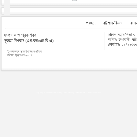
প্রচ্ছদ
বরিশাল-বিভাগ
ঝালক
সম্পাদক ও প্রকাশকঃ
সার্বিক সহযোগিতা ও
অফিসঃ রুপাতলী, বর
সুব্রত বিশ্বাস (এম.কম/এম বি এ)
মোবাইলঃ ০১৭১১৩৩
© সর্বস্বত্ব স্বত্বাধিকার সংরক্ষিত
বরিশাল মুক্তখবর ২০১৭
Map plugins by Md Saiful Islam
|
Android zone
|
Acutreatment
|
Lineman Training