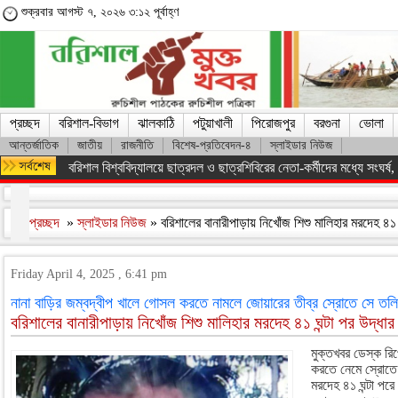
শুক্রবার আগস্ট ৭, ২০২৬ ৩:১২ পূর্বাহ্ণ
প্রচ্ছদ
বরিশাল-বিভাগ
ঝালকাঠি
পটুয়াখালী
পিরোজপুর
বরগুনা
ভোলা
আন্তর্জাতিক
জাতীয়
রাজনীতি
বিশেষ-প্রতিবেদন-৪
স্লাইডার নিউজ
অসংখ্য শহিদের রক্তের বিনিময়ে ফ্যাসিস্ট সরকারকে হটানো সম্ভব হয়েছে : তথ
প্রচ্ছদ
»
স্লাইডার নিউজ
» বরিশালের বানারীপাড়ায় নিখোঁজ শিশু মালিহার মরদেহ ৪১ 
Friday April 4, 2025 , 6:41 pm
নানা বাড়ির জম্বদ্বীপ খালে গোসল করতে নামলে জোয়ারের তীব্র স্রোতে সে তলি
বরিশালের বানারীপাড়ায় নিখোঁজ শিশু মালিহার মরদেহ ৪১ ঘন্টা পর উদ্ধার
মুক্তখবর ডেস্ক রিপ
করতে নেমে স্রোতে 
মরদেহ ৪১ ঘন্টা পরে