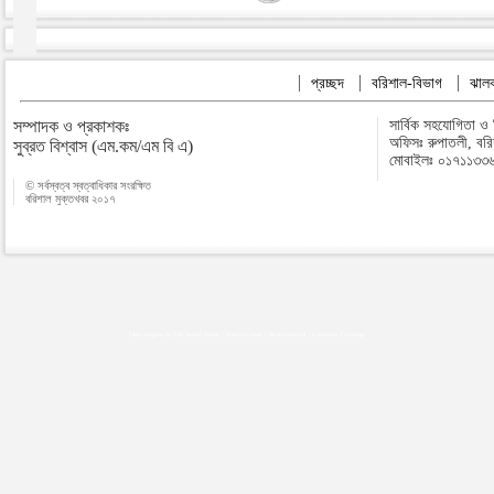
প্রচ্ছদ
বরিশাল-বিভাগ
ঝালক
সম্পাদক ও প্রকাশকঃ
সার্বিক সহযোগিতা ও
অফিসঃ রুপাতলী, বর
সুব্রত বিশ্বাস (এম.কম/এম বি এ)
মোবাইলঃ ০১৭১১৩৩
© সর্বস্বত্ব স্বত্বাধিকার সংরক্ষিত
বরিশাল মুক্তখবর ২০১৭
Map plugins by Md Saiful Islam
|
Android zone
|
Acutreatment
|
Lineman Training