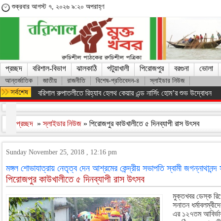
শুক্রবার আগস্ট ৭, ২০২৬ ৯:২০ অপরাহ্ণ
প্রচ্ছদ
বরিশাল-বিভাগ
ঝালকাঠি
পটুয়াখালী
পিরোজপুর
বরগুনা
ভোলা
আন্তর্জাতিক
জাতীয়
রাজনীতি
বিশেষ-প্রতিবেদন-৪
স্লাইডার নিউজ
ফরিদপুরের ভাঙ্গায় নিয়ন্ত্রণ হারিয়ে যাত্রীবাহী বাস খাদে, আহত ১৫
প্রচ্ছদ
»
স্লাইডার নিউজ
» পিরোজপুর কাউখালীতে ৫ দিনব্যাপী রাস উৎসব
Sunday November 25, 2018 , 12:16 pm
মঙ্গল শোভাযাত্রায় নেতৃত্ব দেন আশ্রমের কেন্দ্রীয় সভাপতি স্বামী জগন্নাথানন্দ
পিরোজপুর কাউখালীতে ৫ দিনব্যাপী রাস উৎসব
মুক্তখবর ডেস্ক রিপো
সনাতন ধর্মাবলম্বীদে
এর ১২৭তম আবির্ভাব