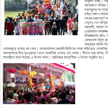
অনুষ্ঠিত হচ্ছে। শ্র
আয়োজনে শনিবার এ
ভক্তবৃন্দের অংশগ্
বর্ণাঢ্য মঙ্গল শোভ
শহরের গুরুত্বপূর্ণ 
নেতৃত্ব দেন আশ্রমের
সরস্বতী, সাধারণ স
চেয়ারম্যান কামরুজ্
মনিরুজ্জামান পল্টন,
কোষাধ্যক্ষ বিপুল ক
আহ্বায়ক মানিক লাল
এলাকাজুড়ে বসেছে রস মেলা। নাগরদোলাসহ রকমারি জিনিসের পসরা সাজিয়েছে দোকানিরা
আসবাবপত্র নিয়ে দূর-দূরান্ত থেকে দোকানিরা এসেছে এই মেলায়। শীতের গরম কাপড়, শ
সামগ্রীতে জমে উঠেছে এ উৎসব অঙ্গন। প্রতিবছর রাসপূর্ণিমায় এ উৎসব অনুষ্ঠিত হয়।