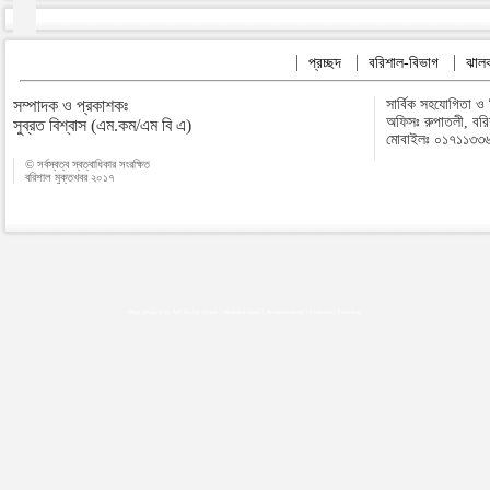
প্রচ্ছদ
বরিশাল-বিভাগ
ঝালক
সম্পাদক ও প্রকাশকঃ
সার্বিক সহযোগিতা ও
অফিসঃ রুপাতলী, বর
সুব্রত বিশ্বাস (এম.কম/এম বি এ)
মোবাইলঃ ০১৭১১৩৩
© সর্বস্বত্ব স্বত্বাধিকার সংরক্ষিত
বরিশাল মুক্তখবর ২০১৭
Map plugins by Md Saiful Islam
|
Android zone
|
Acutreatment
|
Lineman Training