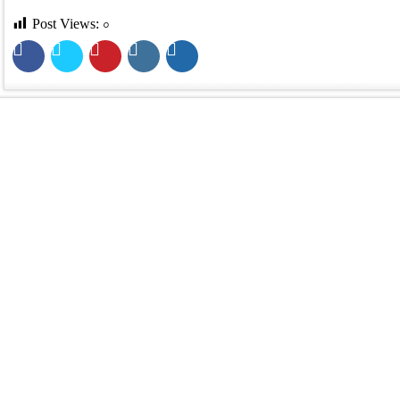
Post Views:
০