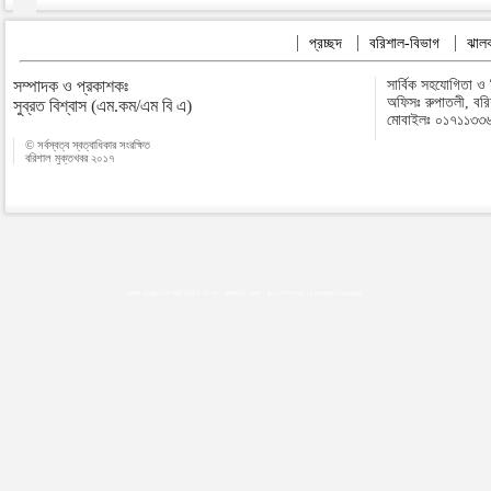
প্রচ্ছদ
বরিশাল-বিভাগ
ঝালক
সম্পাদক ও প্রকাশকঃ
সার্বিক সহযোগিতা ও
অফিসঃ রুপাতলী, বর
সুব্রত বিশ্বাস (এম.কম/এম বি এ)
মোবাইলঃ ০১৭১১৩৩
© সর্বস্বত্ব স্বত্বাধিকার সংরক্ষিত
বরিশাল মুক্তখবর ২০১৭
Map plugins by Md Saiful Islam
|
Android zone
|
Acutreatment
|
Lineman Training