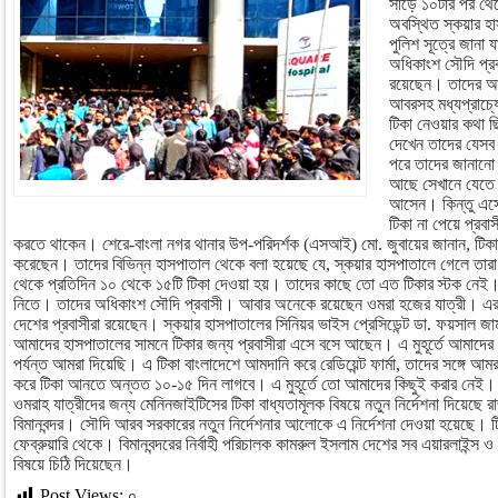
সাড়ে ১০টার পর থেক
অবস্থিত স্কয়ার হ
পুলিশ সূত্রে জানা 
অধিকাংশ সৌদি প্রব
রয়েছেন। তাদের আ
আবরসহ মধ্যপ্রাচ্য
টিকা নেওয়ার কথা 
দেখেন তাদের যেসব 
পরে তাদের জানানো হ
আছে সেখানে যেতে। 
আসেন। কিন্তু এস
টিকা না পেয়ে প্রবাস
করতে থাকেন। শেরে-বাংলা নগর থানার উপ-পরিদর্শক (এসআই) মো. জুবায়ের জানান, টিকা না
করেছেন। তাদের বিভিন্ন হাসপাতাল থেকে বলা হয়েছে যে, স্কয়ার হাসপাতালে গেলে তারা 
থেকে প্রতিদিন ১০ থেকে ১৫টি টিকা দেওয়া হয়। তাদের কাছে তো এত টিকার স্টক নেই
নিতে। তাদের অধিকাংশ সৌদি প্রবাসী। আবার অনেকে রয়েছেন ওমরা হজের যাত্রী। এর 
দেশের প্রবাসীরা রয়েছেন। স্কয়ার হাসপাতালের সিনিয়র ভাইস প্রেসিডেন্ট ডা. ফয়সাল 
আমাদের হাসপাতালের সামনে টিকার জন্য প্রবাসীরা এসে বসে আছেন। এ মুহূর্তে আমাদে
পর্যন্ত আমরা দিয়েছি। এ টিকা বাংলাদেশে আমদানি করে রেডিয়েন্ট ফার্মা, তাদের সঙ্গে 
করে টিকা আনতে অন্তত ১০-১৫ দিন লাগবে। এ মুহূর্তে তো আমাদের কিছুই করার নেই।
ওমরাহ যাত্রীদের জন্য মেনিনজাইটিসের টিকা বাধ্যতামূলক বিষয়ে নতুন নির্দেশনা দিয়েছে
বিমানবন্দর। সৌদি আরব সরকারের নতুন নির্দেশনার আলোকে এ নির্দেশনা দেওয়া হয়েছে। টি
ফেব্রুয়ারি থেকে। বিমানবন্দরের নির্বাহী পরিচালক কামরুল ইসলাম দেশের সব এয়ারলাইন্স ও বিম
বিষয়ে চিঠি দিয়েছেন।
Post Views:
০