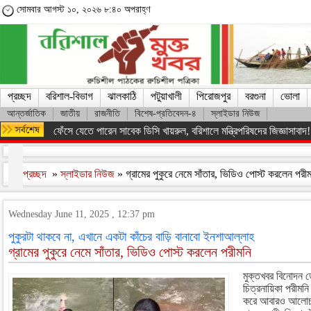
সোমবার আগস্ট ১০, ২০২৬ ৮:৪০ অপরাহ্ণ
প্রচ্ছদ
বরিশাল-বিভাগ
ঝালকাঠি
পটুয়াখালী
পিরোজপুর
বরগুনা
ভোলা
আন্তর্জাতিক
জাতীয়
রাজনীতি
বিশেষ-প্রতিবেদন-৪
স্লাইডার নিউজ
বরিশাল শিক্ষা বোর্ডে ৫টি বিদ্যালয়ে পাস করেনি কেউ
প্রচ্ছদ
»
স্লাইডার নিউজ
» গ্রামের পুকুরে নেমে সাঁতার, ভিডিও পোস্ট করলেন পরী
Wednesday June 11, 2025 , 12:37 pm
পুকুরটা থাকবে না, এখানে একটা কাঁচের বাড়ি বানাবো ইনশাআল্লাহ
গ্রামের পুকুরে নেমে সাঁতার, ভিডিও পোস্ট করলেন পরীমনি
মুক্তখবর বিনোদন 
চিত্রনায়িকা পরীমন
করে আবারও আলোচন