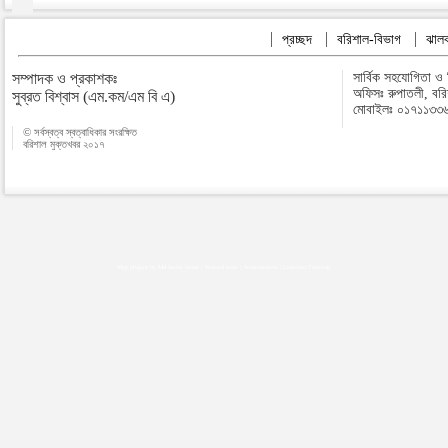
প্রচ্ছদ
বরিশাল-বিভাগ
ঝালক
সম্পাদক ও প্রকাশকঃ
সার্বিক সহযোগিতা ও
অফিসঃ রুপাতলী, বর
সুব্রত বিশ্বাস (এম.কম/এম বি এ)
মোবাইলঃ ০১৭১১৩৩
© সর্বস্বত্ব স্বত্বাধিকার সংরক্ষিত
বরিশাল মুক্তখবর ২০১৭
Map plugins by Md Saiful Islam
|
Android zone
|
Acutreatment
|
Lineman Training