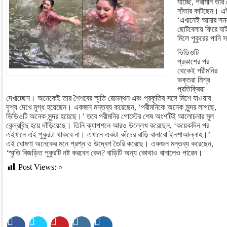
যাচ্ছে, পরীমনি তার
সাঁতার কাটছেন। এ
‘এখানেই আমার সম
ছোটবেলায় ফিরে য
মিলে পুকুরের পানি
ভিডিওটি
প্রকাশের পর
থেকেই পরীমনির
ভক্তরা মিশ্র
প্রতিক্রিয়া
দেখাচ্ছেন। অনেকেই তার শৈশবের স্মৃতি রোমন্থন এবং প্রকৃতির সঙ্গে মিশে যাওয়ার
দৃশ্য দেখে মুগ্ধ হয়েছেন। একজন মন্তব্য করেছেন, ‘পরীমনিকে অনেক সুন্দর লাগছে,
ভিডিওটি অনেক সুন্দর হয়েছে।’ তবে পরীমনির পোস্টের শেষ অংশটিই আলোচনার মূল
কেন্দ্রবিন্দু হয়ে দাঁড়িয়েছে। তিনি ক্যাপশনে আরও উল্লেখ করেছেন, ‘কয়েকদিন পর
এইখানে এই পুকুরটা থাকবে না। এখানে একটা কাঁচের বাড়ি বানাবো ইনশাআল্লাহ।’
এই ঘোষণা অনেকের মনে প্রশ্ন ও উদ্বেগ তৈরি করেছে। একজন মন্তব্য করেছেন,
‘স্মৃতি বিজড়িত পুকুরটি নষ্ট করবেন কেন? বাড়িটি অন্য কোথাও বানালেও পারেন।
Post Views:
০