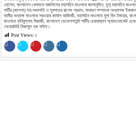
হোসেন, বাংলাদেশ খেলাফত মজলিসের মহাসচিব মাওলানা জালালুদ্দিন, যুগ্ম মহাসচিব মাওল
পার্টির (জাগপা) সহ-সভাপতি ও মুখপাত্র রাশেদ প্রধান, সাধারণ সম্পাদক অধ্যাপক ইকবাল
আমীর অধ্যক্ষ মাওলানা সরওয়ার কামাল আজিজী, মহাসচিব মাওলানা মুসা বিন ইজহার, বা
মাওলানা হাবিবুল্লাহ মিয়াজী, বাংলাদেশ ডেভেলপমেন্ট পার্টির চেয়ারম্যান অ্যাডভোকেট
সেক্রেটারি নিজামুল হক নাঈম।
Post Views:
০