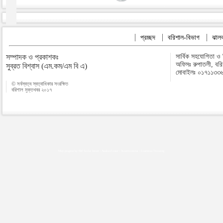
প্রচ্ছদ
বরিশাল-বিভাগ
ঝালক
সম্পাদক ও প্রকাশকঃ
সার্বিক সহযোগিতা ও
অফিসঃ রুপাতলী, বর
সুব্রত বিশ্বাস (এম.কম/এম বি এ)
মোবাইলঃ ০১৭১১৩৩
© সর্বস্বত্ব স্বত্বাধিকার সংরক্ষিত
বরিশাল মুক্তখবর ২০১৭
Map plugins by Md Saiful Islam
|
Android zone
|
Acutreatment
|
Lineman Training