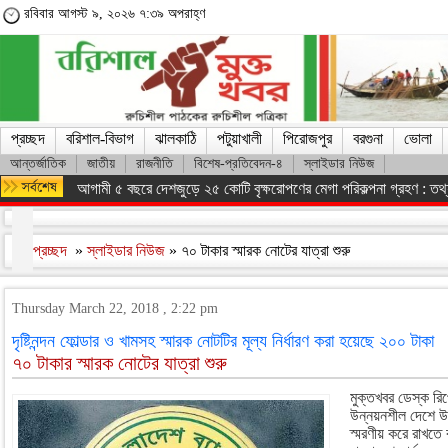
রবিবার আগস্ট ৯, ২০২৬ ৭:৩৯ অপরাহ্ণ
প্রচ্ছদ
বরিশাল-বিভাগ
ঝালকাঠি
পটুয়াখালী
পিরোজপুর
বরগুনা
ভোলা
আন্তর্জাতিক
জাতীয়
রাজনীতি
বিশেষ-প্রতিবেদন-৪
স্লাইডার নিউজ
আগামী ৫ বছরে দেশজুড়ে ২৫ কোটি বৃক্ষরোপণের মেগা পরিকল্পনা গ্রহণ : তথ্যম
প্রচ্ছদ
»
স্লাইডার নিউজ
» ৭০ টাকার স্মারক নোটের যাত্রা শুরু
Thursday March 22, 2018 , 2:22 pm
দৃষ্টিনন্দন ফোল্ডার ও খামসহ স্মারক নোটটির মূল্য নির্ধারণ করা হয়েছে ২০০ টাকা
৭০ টাকার স্মারক নোটের যাত্রা শুরু
মুক্তখবর ডেস্ক রিপ
উন্নয়নশীল দেশে উত
স্মরণীয় করে রাখতে 