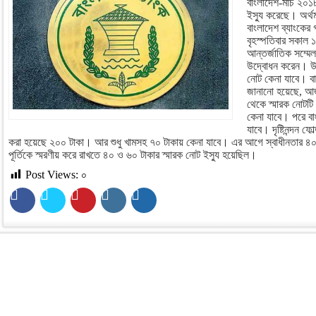
বাংলাদেশ-মার্চ ২০১
ইস্যু করেছে। অর্থম
বাংলাদেশ ব্যাংকের
বৃহস্পতিবার সকাল ১০ট
আন্তর্জাতিক সম্মেল
উদ্বোধন করেন। উদ
নোট কেনা যাবে। বা
জানানো হয়েছে, আজ 
থেকে স্মারক নোটটি
কেনা যাবে। পরে বা
যাবে। দৃষ্টিনন্দন ফো
করা হয়েছে ২০০ টাকা। আর শুধু খামসহ ৭০ টাকায় কেনা যাবে। এর আগে স্বাধীনতার ৪
পূর্তিকে স্মরণীয় করে রাখতে ৪০ ও ৬০ টাকার স্মারক নোট ইস্যু হয়েছিল।
Post Views:
০