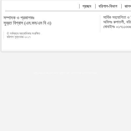
প্রচ্ছদ
বরিশাল-বিভাগ
ঝালক
সম্পাদক ও প্রকাশকঃ
সার্বিক সহযোগিতা ও
অফিসঃ রুপাতলী, বর
সুব্রত বিশ্বাস (এম.কম/এম বি এ)
মোবাইলঃ ০১৭১১৩৩
© সর্বস্বত্ব স্বত্বাধিকার সংরক্ষিত
বরিশাল মুক্তখবর ২০১৭
Map plugins by Md Saiful Islam
|
Android zone
|
Acutreatment
|
Lineman Training