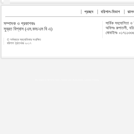
প্রচ্ছদ
বরিশাল-বিভাগ
ঝালক
সম্পাদক ও প্রকাশকঃ
সার্বিক সহযোগিতা ও
অফিসঃ রুপাতলী, বর
সুব্রত বিশ্বাস (এম.কম/এম বি এ)
মোবাইলঃ ০১৭১১৩৩
© সর্বস্বত্ব স্বত্বাধিকার সংরক্ষিত
বরিশাল মুক্তখবর ২০১৭
Map plugins by Md Saiful Islam
|
Android zone
|
Acutreatment
|
Lineman Training