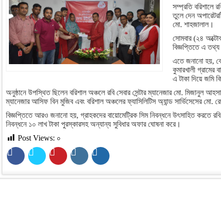
সম্প্রতি বরিশালে র
তুলে দেন অপারেটরট
মো. শাহজালাল।
সোমবার (২৪ অক্টোব
বিজ্ঞপ্তিতে এ তথ্
এতে জনানো হয়, বে
কুমারখালী গ্রামের
এ টাকা দিয়ে জমি ক
অনুষ্ঠানে উপস্থিত ছিলেন বরিশাল অঞ্চলে রবি সেবার সেন্টার ম্যানেজার মো. মিজানুল আ
ম্যানেজার আসিফ বিন মুজিব এবং বরিশাল অঞ্চলের ফ্যাসিলিটিস অ্যান্ড সার্ভিসেসের মো.
বিজ্ঞপ্তিতে আরও জনানো হয়, গ্রাহকদের বায়োমেট্রিক সিম নিবন্ধনে উৎসাহিত করতে রব
নিবন্ধনে ১০ লাখ টাকা পুরস্কারসহ অন্যান্য সুবিধার অফার ঘোষনা করে।
Post Views:
০