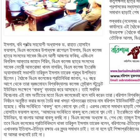
কর্তৃপক্ষসহ ছাত্র
প্রশাসকের মধ্যস্থ
সমাধান ছাড়াই শে
শুক্রবার (নভেম্বর ২
কার্যালয়ে এই বৈঠক
উভয়পক্ষ।বৈঠকে ববি
তৌফিক আলম, বিএম
ইসলাম, ববি প্রক্টর সহযোগী অধ্যাপক ড. রাহাত হোসাইন
ফয়সাল, বিএম কলেজের উপাধ্যক্ষ রাশেদুল ইসলাম, বিএম কলেজ
ছাত্র সংসদের সাবেক জিএস আলী আজগর ফকির, এজিএস
বিলকিস আক্তার জাহান শিরিন, বিএম কলেজ ছাত্র সংসদের
সাবেক নেত্রী আফরোজা খানম নাসরিন, বিএম কলেজ ইংরেজি
অ্যালামনাই সভাপতি তরিকুল ইসলাম তারেক প্রমুখ উপস্থিত
ছিলেন। বৈঠকে বিএম কলেজের প্রতিনিধিরা জানান, ৭২ বছর
আগে থেকে তারা ব্রজমোহন বিশ্ববিদ্যালয় কলেজ সেন্ট্রাল স্টুডেন্ট
ইউনিয়ন সংক্ষেপে ‘বাকসু’ ব্যবহার করে আসছেন। তাই সবদিক
বিবেচনায় এই নাম অতীতের মতো বিএম কলেজেরই বলে দাবি করেন তারা।বরিশাল বিশ্ববিদ্য
নির্বাচন অনুষ্ঠিত করার জন্য তৈরি করা খসড়া গঠনতন্ত্রে তাদের নাম বরিশাল ইউনিভার্সিটি সেন্
হয়েছে। ববির সংবিধিতে ‘বাকসু’ বলে কোনো শব্দ নেই। এরপর কোনো সমাধান ছাড়াই শেষ হ
হোসাইন ফয়সাল বলেন, ‘আমাদের সংবিধিতে বাকসু বলে কোনো শব্দ নেই। ইংরেজিতে বরিশাল ইউন
ইউনিয়ন, যা বাংলায় আমরা বাকসু বলছি না। বিএম কলেজ অধ্যক্ষ ড. শেখ মো: তাজুল ই
তবে বিএম কলেজের প্রতিনিধিদলে থাকা তরিকুল ইসলাম তারেক বলেন, বরিশালের ঐতিহ্যে
এখানকার ইতিহাস-ঐতিহ্য রক্ষায় এর সুন্দর সমাধান চাই। তা না হলে দুই শিক্ষাপ্রতিষ্ঠানের 
যা আমরা কখনোই চাই না।