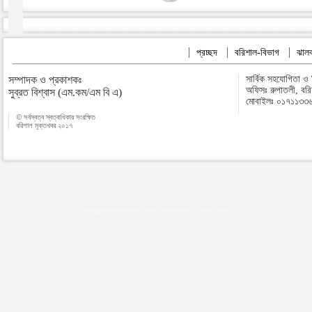
প্রচ্ছদ
বরিশাল-বিভাগ
ঝালক
সম্পাদক ও প্রকাশকঃ
সার্বিক সহযোগিতা ও
অফিসঃ রুপাতলী, বর
সুব্রত বিশ্বাস (এম.কম/এম বি এ)
মোবাইলঃ ০১৭১১৩৩
© সর্বস্বত্ব স্বত্বাধিকার সংরক্ষিত
বরিশাল মুক্তখবর ২০১৭
Map plugins by Md Saiful Islam
|
Android zone
|
Acutreatment
|
Lineman Training