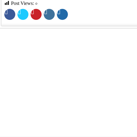
Post Views:
০