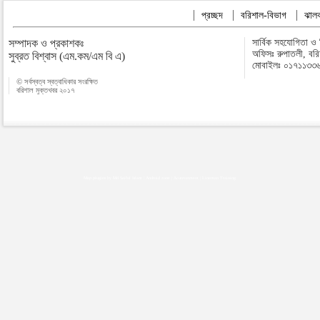
প্রচ্ছদ
বরিশাল-বিভাগ
ঝালক
সম্পাদক ও প্রকাশকঃ
সার্বিক সহযোগিতা ও
অফিসঃ রুপাতলী, বর
সুব্রত বিশ্বাস (এম.কম/এম বি এ)
মোবাইলঃ ০১৭১১৩৩
© সর্বস্বত্ব স্বত্বাধিকার সংরক্ষিত
বরিশাল মুক্তখবর ২০১৭
Map plugins by Md Saiful Islam
|
Android zone
|
Acutreatment
|
Lineman Training