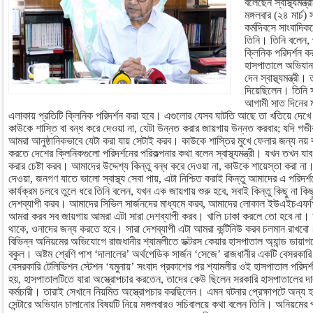
বলেছেন স্বাস্থ্যমন
মঙ্গলবার (২৪ মার্চ
কর্মদিবসে সাংবাদি
তিনি। তিনি বলেন,
ক্লিনিক পরিদর্শন 
হাসপাতালে অভিযান 
দেন স্বাস্থ্যমন্ত্র
দিয়েছিলেন। তিনি 
আগামী সাত দিনের 
এলাকায় প্রতিটি ক্লিনিক পরিদর্শন করা হবে। এগুলোর যেসব ঘাটতি আছে তা খতিয়ে দেখে
কাউকে শাস্তি বা বন্ধ করে দেওয়া না, যেটা উন্নত করার জায়গায় উন্নত করবার; যদি গভী
আমরা আনুষ্ঠানিকভাবে যেটা করা যায় সেটাই করব। কাউকে শাস্তির মুখে ফেলার জন্য নয় বরং
করতে দেশের ক্লিনিকগুলো পরিদর্শনের পরিকল্পনার কথা বলেন স্বাস্থ্যমন্ত্রী। যখন তখন য
করার চেষ্টা করব। আমাদের উদ্দেশ্য কিন্তু বন্ধ করে দেওয়া না, কাউকে শায়েস্তা করা 
দেওয়া, জনগণ যাতে ভালো স্বাস্থ্য সেবা পায়, এটা নিশ্চিত করাই কিন্তু আমাদের এ পরিদর্
কার্যক্রম চলবে তুলে ধরে তিনি বলেন, যখন এক জায়গায় শুরু হবে, সবাই কিন্তু কিছু না 
দেশব্যাপী করব। আমাদের সিভিল সার্জনদের মাধ্যমে করব, আমাদের লোকাল ইউএইচএফপ
আমরা করব সব জায়গায় আমরা এটা সারা দেশব্যাপী করব। খালি ঢাকা করলে তো হবে না। 
থাকে, ওনাদের জন্য করতে হবে। সারা দেশব্যাপী এটা আমরা কন্টিনিউ করব চলমান রাখব
বিভিন্ন অনিয়মের অভিযোগে রাজধানীর শ্যামলীতে ডক্টরস কেয়ার হাসপাতাল অ্যান্ড ডায়াগনোস্টি
বকুল। অষ্টম শ্রেণি পাশ ‘দালালের’ অর্থপেডিক সার্জন ‘সেজে’ রাজধানীর একটি বেসরকার
বেসরকারি টেলিভিশন স্টেশন ‘যমুনায়’ সংবাদ প্রকাশের পর শ্যামলীর ওই হাসপাতাল পরিদর্শনে 
হয়, হাসপাতালটিতে যারা অস্ত্রোপচার করতেন, তাদের কেউ ছিলেন সরকারি হাসপাতালের দ
কর্মচারী। তারাই সেখানে নিয়মিত অস্ত্রোপচার করছিলেন। এমন ঘটনার প্রেক্ষাপটে অন্য 
সেন্টারে অভিযান চালানোর বিষয়টি নিয়ে মঙ্গলবারও সচিবালয়ে কথা বলেন তিনি। অনিয়মের প