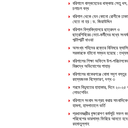
বরিশালে বাল্কহেডের ধাক্কায় সেতু ধস,
চলাচল বন্ধ
বরিশাল থেকে যেন কোনো রোগীকে ঢাকা
যেতে না হয় : ড. জিয়াউদ্দিন
বরিশাল বিশ্ববিদ্যালয়ে ছাত্রদল ও
ছাত্রশিবিরের নেতা-কর্মীদের মধ্যে সংঘর্ষ
পাল্টাপাল্টি ধাওয়া
অসংখ্য শহিদের রক্তের বিনিময়ে ফ্যাসি
সরকারকে হটানো সম্ভব হয়েছে : তথ্যমন্ত
বরিশালের শিক্ষা অফিসে উপ-পরিচালকে
বিরুদ্ধে অভিযোগের পাহাড়
বরিশালের বাকেরগঞ্জে বোমা সদৃশ বস্তুর
রহস্যজনক বিস্ফোরণ, দগ্ধ ৩
গরমে বিদ্যুতের হাহাকার, দিনে ২০-২৫ 
লোডশেডিং
বরিশালে সংবাদ সংগ্রহ করায় সাংবাদিক
হামলা, হাসপাতালে ভর্তি
প্রধানমন্ত্রীর বৃক্ষরোপণ কর্মসূচি সফল ক
পরিবেশের ভারসাম্য ফিরিয়ে আনতে হবে
রহমাতুল্লাহ