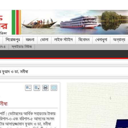
পিরোজপুর
বরগুনা
ভোলা
লাইফ স্টাইল
বিনোদন
খেলাধুলা
অন্যান্য
দন-৪
স্লাইডার নিউজ
স, চলাচল বন্ধ
র ফুয়াদ ও ডা. মনীষা
নীষা
োর্ট : ভোটারদের আর্থিক সহায়তার টাকায়
 বরিশাল-৩ এবং বরিশাল-৫ আসনের সংসদ
িস্টার আসাদুজ্জামান ফুয়াদ ও ডা. মনীষা