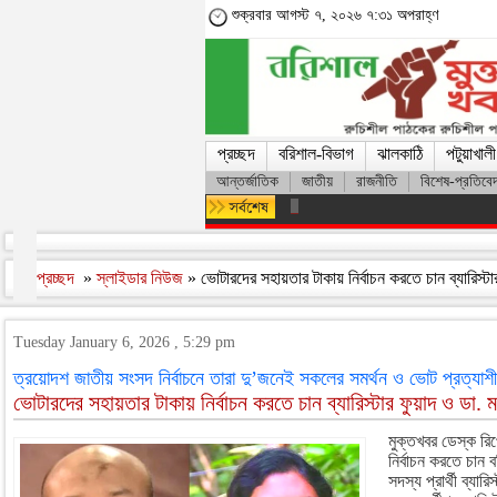
শুক্রবার আগস্ট ৭, ২০২৬ ৭:৩১ অপরাহ্ণ
প্রচ্ছদ
বরিশাল-বিভাগ
ঝালকাঠি
পটুয়াখালী
আন্তর্জাতিক
জাতীয়
রাজনীতি
বিশেষ-প্রতিবে
বরিশালে বাল্কহেডের ধাক্কায় সেতু ধ
প্রচ্ছদ
»
স্লাইডার নিউজ
» ভোটারদের সহায়তার টাকায় নির্বাচন করতে চান ব্যারিস্টা
Tuesday January 6, 2026 , 5:29 pm
ত্রয়োদশ জাতীয় সংসদ নির্বাচনে তারা দু’জনেই সকলের সমর্থন ও ভোট প্রত্যাশী
ভোটারদের সহায়তার টাকায় নির্বাচন করতে চান ব্যারিস্টার ফুয়াদ ও ডা. ম
মুক্তখবর ডেস্ক রিপ
নির্বাচন করতে চান
সদস্য প্রার্থী ব্যার