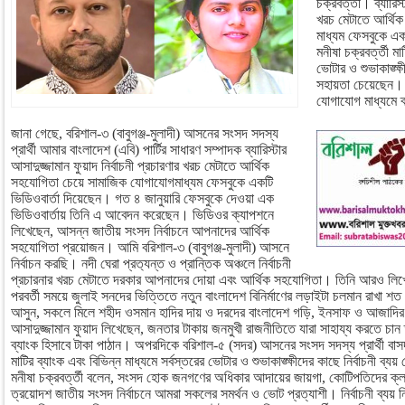
চক্রবর্ত্তী। ব্যারিস
খরচ মেটাতে আর্থি
মাধ্যম ফেসবুকে এক
মনীষা চক্রবর্ত্তী মা
ভোটার ও শুভাকাঙ্ক্ষ
সহায়তা চেয়েছেন। 
যোগাযোগ মাধ্যমে ব্
জানা গেছে, বরিশাল-৩ (বাবুগঞ্জ-মুলাদী) আসনের সংসদ সদস্য
প্রার্থী আমার বাংলাদেশ (এবি) পার্টির সাধারণ সম্পাদক ব্যারিস্টার
আসাদুজ্জামান ফুয়াদ নির্বাচনী প্রচারণার খরচ মেটাতে আর্থিক
সহযোগিতা চেয়ে সামাজিক যোগাযোগমাধ্যম ফেসবুকে একটি
ভিডিওবার্তা দিয়েছেন। গত ৪ জানুয়ারি ফেসবুকে দেওয়া এক
ভিডিওবার্তায় তিনি এ আবেদন করেছেন। ভিডিওর ক্যাপশনে
লিখেছেন, আসন্ন জাতীয় সংসদ নির্বাচনে আপনাদের আর্থিক
সহযোগিতা প্রয়োজন। আমি বরিশাল-৩ (বাবুগঞ্জ-মুলাদী) আসনে
নির্বাচন করছি। নদী ঘেরা প্রত‍্যন্ত ও প্রান্তিক অঞ্চলে নির্বাচনী
প্রচারনার খরচ মেটাতে দরকার আপনাদের দোয়া এবং আর্থিক সহযোগিতা। তিনি আরও লিখ
পরবর্তী সময়ে জুলাই সনদের ভিত্তিতে নতুন বাংলাদেশ বিনির্মাণের লড়াইটা চলমান রাখা
আসুন, সকলে মিলে শহীদ ওসমান হাদির দায় ও দরদের বাংলাদেশ গড়ি, ইনসাফ ও আজাদির লড়
আসাদুজ্জামান ফুয়াদ লিখেছেন, জনতার টাকায় জনমুখী রাজনীতিতে যারা সাহায্য করতে চান
ব্যাংক হিসাবে টাকা পাঠান। অপরদিকে বরিশাল-৫ (সদর) আসনের সংসদ সদস্য প্রার্থী বাসদ মন
মাটির ব্যাংক এবং বিভিন্ন মাধ্যমে সর্বস্তরের ভোটার ও শুভাকাঙ্ক্ষীদের কাছে নির্বাচনী ব
মনীষা চক্রবর্ত্তী বলেন, সংসদ হোক জনগণের অধিকার আদায়ের জায়গা, কোটিপতিদের ক্ল
ত্রয়োদশ জাতীয় সংসদ নির্বাচনে আমরা সকলের সমর্থন ও ভোট প্রত্যাশী। নির্বাচনী ব্যয় 