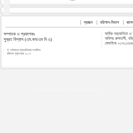
প্রচ্ছদ
বরিশাল-বিভাগ
ঝালক
সম্পাদক ও প্রকাশকঃ
সার্বিক সহযোগিতা ও
অফিসঃ রুপাতলী, বর
সুব্রত বিশ্বাস (এম.কম/এম বি এ)
মোবাইলঃ ০১৭১১৩৩
© সর্বস্বত্ব স্বত্বাধিকার সংরক্ষিত
বরিশাল মুক্তখবর ২০১৭
Map plugins by Md Saiful Islam
|
Android zone
|
Acutreatment
|
Lineman Training