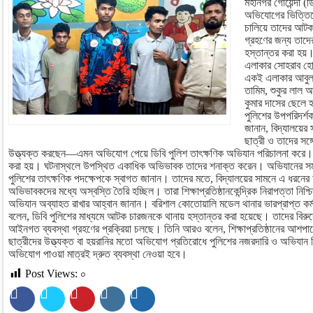
মহানগর গোয়েন্দা (
অভিযোগের ভিত্তিতে
চালিয়ে তাদের আট
গ্রহণের জন্য তাদে
হস্তান্তর করা হয
এলাকার সোহরাব হোস
একই এলাকার আবুল 
তামিম, শুকুর লাল আ
কুমার দাসের ছেলে হ
পুলিশের উপপরিদর্শ
জানান, বিদ্যালয়ে
ছাত্রী ও তাদের সঙ
উত্ত্যক্ত করছেন—এমন অভিযোগ পেয়ে ডিবি পুলিশ তাৎক্ষণিক অভিযান পরিচালনা কর
করা হয়। ঘটনাস্থলে উপস্থিত একাধিক অভিভাবক তাদের শনাক্ত করেন। অভিযানের স
পুলিশের তাৎক্ষণিক পদক্ষেপকে স্বাগত জানান। তাদের মতে, বিদ্যালয়ের সামনে এ ধরনের অ
অভিভাবকদের মধ্যে অস্বস্তি তৈরি হচ্ছিল। তারা শিক্ষাপ্রতিষ্ঠানকেন্দ্রিক নিরাপত্তা নিশ
অভিযান অব্যাহত রাখার আহ্বান জানান। বরিশাল কোতোয়ালি মডেল থানার ভারপ্রাপ্ত কর্
বলেন, ডিবি পুলিশের মাধ্যমে আটক চারজনকে থানায় হস্তান্তর করা হয়েছে। তাদের বিরু
আইনগত ব্যবস্থা গ্রহণের প্রক্রিয়া চলছে। তিনি আরও বলেন, শিক্ষাপ্রতিষ্ঠানের আশপাশ
ছাত্রীদের উত্ত্যক্ত বা হয়রানির মতো অভিযোগ প্রতিরোধে পুলিশের নজরদারি ও অভিযান
অভিযোগ পাওয়া মাত্রই দ্রুত ব্যবস্থা নেওয়া হবে।
Post Views:
০