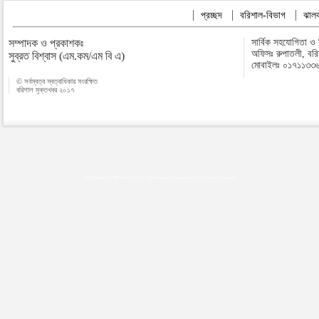
প্রচ্ছদ
বরিশাল-বিভাগ
ঝালক
সম্পাদক ও প্রকাশকঃ
সার্বিক সহযোগিতা ও
অফিসঃ রুপাতলী, বর
সুব্রত বিশ্বাস (এম.কম/এম বি এ)
মোবাইলঃ ০১৭১১৩৩
© সর্বস্বত্ব স্বত্বাধিকার সংরক্ষিত
বরিশাল মুক্তখবর ২০১৭
Map plugins by Md Saiful Islam
|
Android zone
|
Acutreatment
|
Lineman Training