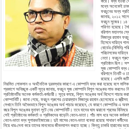
করে। বন্ধ হওয়া কোম
মধ্যে অনেকেই চা
ফরচুনের অন্য প্রত
জানায়, ২০১২ সালে ৪
ফরচুন সুজের। ১৪ ব
পরিণত হয়েছে। সৈনি
বরিশাল মহানগর স্ব
মিজানুর রহমান ফরচু
হিসেবে দায়িত্ব পা
বোর্ডের (বিসিবি) পর
পরিচালকের দায়িত্ব 
নেতা। ফরচুন গ্রুপে
প্রতিষ্ঠান ছিল। সম
সুজ কোম্পানি বন্ধ 
বরিশালে তিনটি ও ঢ
রয়েছে। এলসি জটিল
নিয়মিত লোকসান ও অর্থনৈতিক দুরবস্থার কারণে এ কোম্পানি বন্ধ করা হয়েছে বলে মালি
প্রকাশে অনিচ্ছুক একটি সূত্র জানায়, ফরচুন সুজ কোম্পানি বিপুল অঙ্কের লাভ করলেও ন
প্রতিষ্ঠানটির অনেক কর্মকর্তা-কর্মচারী। সূত্র বলছে, বিপুল অঙ্কের অর্থ বিদেশে পাচার করা
কোম্পানিটি। জানা গেছে, ফরচুন গ্রুপের চেয়ারম্যান মিজানুর রহমান ছেলেমেয়ে ও স্ত্র
সেখানে তিনি অবৈধভাবে বিপুল অঙ্কের অর্থ পাচার করেছেন, যে কারণে কোম্পানির এ অবস্
বছর বিপুল অঙ্কের মুনাফা লুটে নেয় কোম্পানিটি। তবে যাদের ঘাম ঝরানো শ্রমের বিনিময়ে
সেই প্রতিষ্ঠানের কর্মকর্তা ও শ্রমিকদের বাড়েনি বেতন-ভাতা। পাঁচ মাস ধরে অনেক কর্মকর
বেতন-ভাতা বন্ধ সুপারভাইজারের। দুই মাসের বেতন-ভাতা বকেয়া রয়েছে সাধারণ কর্মীদে
নিয়ে ধার-দেনা করে তাদের মানবেতর জীবনযাপন করতে হচ্ছে। কিন্তু চাকরি হারানোর ভয়ে 