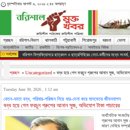
বৃহস্পতিবার আগস্ট ৬, ২০২৬ ২:৪৫ অপরাহ্ণ
প্রচ্ছদ
বরিশাল-বিভাগ
ঝালকাঠি
পটুয়াখালী
পিরোজপুর
বরগুনা
ভোলা
আন্তর্জাতিক
জাতীয়
রাজনীতি
বিশেষ-প্রতিবেদন-৪
স্লাইডার নিউজ
অসংখ্য শহিদের রক্তের বিনিময়ে ফ্যাসিস্ট সরকারকে হটানো সম্ভব হয়েছে : তথ
প্রচ্ছদ
»
Uncategorized
» বন্ধ হয়ে গেল ফরচুন গ্রুপের আনান সুজ, অভিযোগ 
Tuesday June 30, 2026 , 1:12 am
বেতন-ভাতা বন্ধ, পরিবার-পরিজন নিয়ে ধার-দেনা করে মানবেতর জীবনযাপন
বন্ধ হয়ে গেল ফরচুন গ্রুপের আনান সুজ, অভিযোগ টাকা পাচারের
অর্থনৈতিক সংকটের 
গ্রুপের আনান সু
কারণ দেখিয়ে সম্প্র