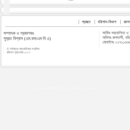
প্রচ্ছদ
বরিশাল-বিভাগ
ঝালক
সম্পাদক ও প্রকাশকঃ
সার্বিক সহযোগিতা ও
অফিসঃ রুপাতলী, বর
সুব্রত বিশ্বাস (এম.কম/এম বি এ)
মোবাইলঃ ০১৭১১৩৩
© সর্বস্বত্ব স্বত্বাধিকার সংরক্ষিত
বরিশাল মুক্তখবর ২০১৭
Map plugins by Md Saiful Islam
|
Android zone
|
Acutreatment
|
Lineman Training