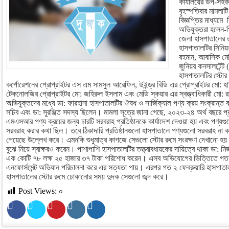
কার্যালয়ের উপ-সহক
বৃহস্পতিবার মামলা
বিজ্ঞপ্তির মাধ্যমে
অভিযুক্তরা হলেন-প
জেলা হাসপাতালের তত
হাসপাতালটির সিনিয়র
রহমান, আবাসিক মেড
জুনিয়র কনসালটেন্ট (
হাসপাতালটির স্টো
কর্পোরেশনের প্রোপ্রাইটর এস এম সামসুল আরেফিন, উইন্ড্র বিডি এর প্রোপ্রাইটর মো: 
টেকনোলজির প্রোপ্রাইটর মো: জহিরুল ইসলাম এবং মেডি স্কয়ার এর স্বত্ত্বাধিকারী মো: 
অভিযুক্তদের মধ্যে ডা: ফারহানা হাসপাতালটির ঔষধ ও সার্জিক্যাল পণ্য ক্রয় সংক্রান্ত 
সচিব এবং ডা: সুরঞ্জিত সদস্য ছিলেন। মামলা সূত্রে জানা গেছে, ২০২৩-২৪ অর্থ বছরে প্
এমএসআর পণ্য ক্রয়ের জন্য চারটি সরবরাহ প্রতিষ্ঠানকে কার্যাদেশ দেওয়া হয় এবং পণ্যগ
সরবরাহ করার কথা ছিল। তবে ঠিকাদারি প্রতিষ্ঠানগুলো হাসপাতালে পণ্যগুলো সরবরাহ না 
পেয়েছে উল্লেখ করে। এমনকি শুধুমাত্র কাগজে সেগুলো স্টোর রুমে সংরক্ষণ দেখানো হ
বুঝে নিয়ে স্বাক্ষরও করেন। পাশাপাশি হাসপাতালটির তত্ত্বাবধায়কের দায়িত্বে থাকা ডা: মিজা
এক কোটি ৭৮ লক্ষ ২৫ হাজার ৩৭ টাকা পরিশোধ করেন। এসব অভিযোগের ভিত্তিতে গত ২
এনফোর্সমেন্ট অভিযান পরিচালনা করে এর সত্যতা পায়। এরপর গত ২ ফেব্রুয়ারি হাসপাতাল
হাসপাতালের স্টোর রুমে ঢোকানোর সময় দুদক সেগুলো জব্দ করে।
Post Views:
০