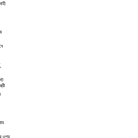
বাহী
য়
বে
,
স্ট
্রী
র
বার
ের ওপর