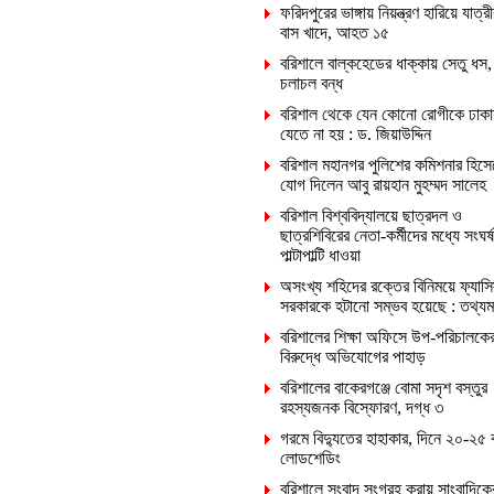
ফরিদপুরের ভাঙ্গায় নিয়ন্ত্রণ হারিয়ে যাত্রী
বাস খাদে, আহত ১৫
বরিশালে বাল্কহেডের ধাক্কায় সেতু ধস,
চলাচল বন্ধ
বরিশাল থেকে যেন কোনো রোগীকে ঢাকা
যেতে না হয় : ড. জিয়াউদ্দিন
বরিশাল মহানগর পুলিশের কমিশনার হিসে
যোগ দিলেন আবু রায়হান মুহম্মদ সালেহ
বরিশাল বিশ্ববিদ্যালয়ে ছাত্রদল ও
ছাত্রশিবিরের নেতা-কর্মীদের মধ্যে সংঘর্ষ
পাল্টাপাল্টি ধাওয়া
অসংখ্য শহিদের রক্তের বিনিময়ে ফ্যাসি
সরকারকে হটানো সম্ভব হয়েছে : তথ্যমন্ত
বরিশালের শিক্ষা অফিসে উপ-পরিচালকে
বিরুদ্ধে অভিযোগের পাহাড়
বরিশালের বাকেরগঞ্জে বোমা সদৃশ বস্তুর
রহস্যজনক বিস্ফোরণ, দগ্ধ ৩
গরমে বিদ্যুতের হাহাকার, দিনে ২০-২৫ 
লোডশেডিং
বরিশালে সংবাদ সংগ্রহ করায় সাংবাদিক