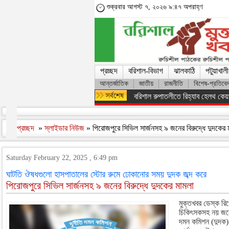
শুক্রবার আগস্ট ৭, ২০২৬ ৯:৪৭ অপরাহ্ণ
প্রচ্ছদ
বরিশাল-বিভাগ
ঝালকাঠি
পটুয়াখালী
আন্তর্জাতিক
জাতীয়
রাজনীতি
বিশেষ-প্রতিবে
ফরিদপুরের ভাঙ্গায় নিয়ন্ত্রণ হারিয়ে 
প্রচ্ছদ
»
স্লাইডার নিউজ
» পিরোজপুরে সিভিল সার্জনসহ ৯ জনের বিরুদ্ধে দুদকের
Saturday February 22, 2025 , 6:49 pm
ঘাটতি ঔষধগুলো হাসপাতালের স্টোর রুমে ঢোকানোর সময় দুদক জব্দ করে
পিরোজপুরে সিভিল সার্জনসহ ৯ জনের বিরুদ্ধে দুদকের মামলা
মুক্তখবর ডেস্ক রিপ
চিকিৎসকসহ নয় জনের 
দমন কমিশন (দুদক)