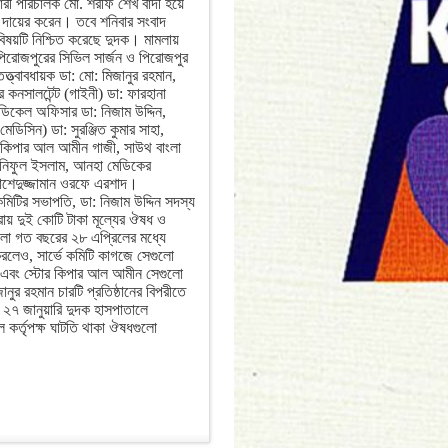
ারী পরিচালক মো. শরীফ শেখ বাদী হয়ে
টি দায়ের করেন। তবে শনিবার সংবাদ
 বিষয়টি নিশ্চিত করেছে দুদক। মামলায়
িরোজপুরের সিভিল সার্জন ও পিরোজপুর
্ত্বাবধায়ক ডা: মো: মিজানুর রহমান,
 কনসালটেন্ট (গাইনী) ডা: ফারহানা
িকেল অফিসার ডা: নিজাম উদ্দিন,
মেডিসিন) ডা: সুরঞ্জিত কুমার সাহা,
র কিপার আল আমীন গাজী, সাউথ বাংলা
হানিফুল ইসলাম, আনহা মেডিকের
রাশেদুজ্জামান ওরফে এরশাদ।
কমিটির সভাপতি, ডা: নিজাম উদ্দিন সদস্য
রায় দুই কোটি টাকা মূল্যের ঔষধ ও
ুলো গত বছরের ২৮ এপ্রিলের মধ্যে
করলেও, সার্ভে কমিটি কাগজে সেগুলো
য় এবং স্টোর কিপার আল আমীন সেগুলো
নুর রহমান চারটি প্রতিষ্ঠানের বিপরীতে
৭ জানুয়ারি দুদক হাসপাতালে
 কর্তৃপক্ষ ঘাটতি থাকা ঔষধগুলো