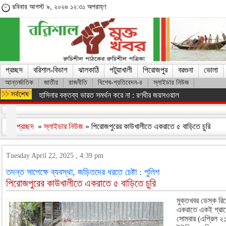
রবিবার আগস্ট ৯, ২০২৬ ১২:৩১ অপরাহ্ণ
প্রচ্ছদ
বরিশাল-বিভাগ
ঝালকাঠি
পটুয়াখালী
পিরোজপুর
বরগুনা
ভোলা
আন্তর্জাতিক
জাতীয়
রাজনীতি
বিশেষ-প্রতিবেদন-৪
স্লাইডার নিউজ
হাসিনার বক্তব্য ভারত সমর্থন করে না : রণধীর জয়সওয়াল
প্রচ্ছদ
»
স্লাইডার নিউজ
» পিরোজপুরের কাউখালীতে একরাতে ৫ বাড়িতে চুরি
Tuesday April 22, 2025 , 4:39 pm
তদন্ত সাপেক্ষে ব্যবস্থা, জড়িতদের ধরতে চেষ্টা : পুলিশ
পিরোজপুরের কাউখালীতে একরাতে ৫ বাড়িতে চুরি
মুক্তখবর ডেস্ক রিপ
একরাতে একই গ্রামে
সোমবার (এপ্রিল ২