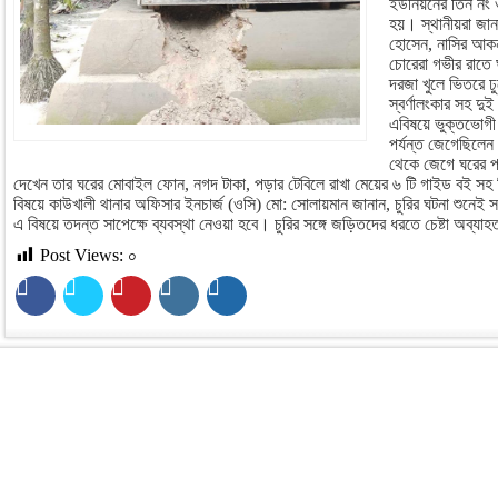
ইউনিয়নের তিন নং ওয়
হয়। স্থানীয়রা জান
হোসেন, নাসির আকন,
চোরেরা গভীর রাতে 
দরজা খুলে ভিতরে 
স্বর্ণালংকার সহ দু
এবিষয়ে ভুক্তভোগী
পর্যন্ত জেগেছিলেন
থেকে জেগে ঘরের প
দেখেন তার ঘরের মোবাইল ফোন, নগদ টাকা, পড়ার টেবিলে রাখা মেয়ের ৬ টি গাইড বই সহ 
বিষয়ে কাউখালী থানার অফিসার ইনচার্জ (ওসি) মো: সোলায়মান জানান, চুরির ঘটনা শুনেই 
এ বিষয়ে তদন্ত সাপেক্ষে ব্যবস্থা নেওয়া হবে। চুরির সঙ্গে জড়িতদের ধরতে চেষ্টা অব্যা
Post Views:
০