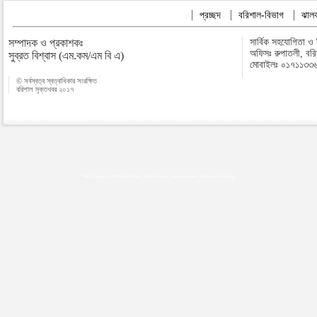
প্রচ্ছদ
বরিশাল-বিভাগ
ঝালক
সম্পাদক ও প্রকাশকঃ
সার্বিক সহযোগিতা ও
অফিসঃ রুপাতলী, বর
সুব্রত বিশ্বাস (এম.কম/এম বি এ)
মোবাইলঃ ০১৭১১৩৩
© সর্বস্বত্ব স্বত্বাধিকার সংরক্ষিত
বরিশাল মুক্তখবর ২০১৭
Map plugins by Md Saiful Islam
|
Android zone
|
Acutreatment
|
Lineman Training