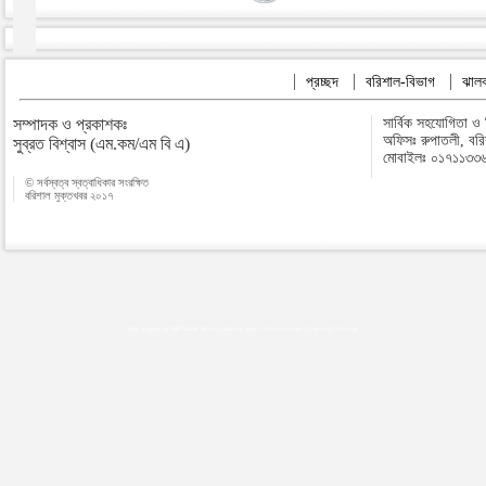
প্রচ্ছদ
বরিশাল-বিভাগ
ঝালক
সম্পাদক ও প্রকাশকঃ
সার্বিক সহযোগিতা ও
অফিসঃ রুপাতলী, বর
সুব্রত বিশ্বাস (এম.কম/এম বি এ)
মোবাইলঃ ০১৭১১৩৩
© সর্বস্বত্ব স্বত্বাধিকার সংরক্ষিত
বরিশাল মুক্তখবর ২০১৭
Map plugins by Md Saiful Islam
|
Android zone
|
Acutreatment
|
Lineman Training