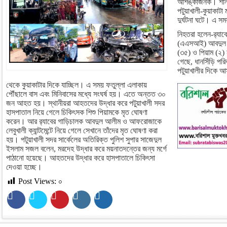
আশঙ্কাজনক। শনিবা
পটুয়াখালী-কুয়াকাট
দুর্ঘটনা ঘটে। এ সময়
নিহতরা হলেন-র‍্যা
(এএসআই) আবদুল আ
(৩৫) ও পিয়াম (২) 
গেছে, ধানসিঁড়ি পরি
পটুয়াখালীর দিকে আ
থেকে কুয়াকাটার দিকে যাচ্ছিল। এ সময় ফতুল্লা এলাকায়
পৌঁছালে বাস এবং মিনিবাসের মধ্যে সংঘর্ষ হয়। এতে অন্তত ৩০
জন আহত হয়। স্থানীয়রা আহতদের উদ্ধার করে পটুয়াখালী সদর
হাসপাতাল নিয়ে গেলে চিকিৎসক শিশু পিয়ামকে মৃত ঘোষণা
করেন। আর র‍্যাবের গাড়িচালক আবদুল আলীম ও আফরোজাকে
লেবুখালী ক্যান্টমেন্টে নিয়ে গেলে সেখানে তাঁদের মৃত ঘোষণা করা
হয়। পটুয়াখালী সদর সার্কেলের অতিরিক্ত পুলিশ সুপার সাজেদুল
ইসলাম সজল বলেন, মরদেহ উদ্ধার করে ময়নাতদন্তের জন্য মর্গে
পাঠানো হয়েছে। আহতদের উদ্ধার করে হাসপাতালে চিকিৎসা
দেওয়া হচ্ছে।
Post Views:
০