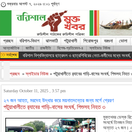
শুক্রবার আগস্ট ৭, ২০২৬ ৩:০১ পূর্বাহ্ণ
প্রচ্ছদ
বরিশাল-বিভাগ
ঝালকাঠি
পটুয়াখালী
পিরোজপুর
বরগুনা
ভোলা
আন্তর্জাতিক
জাতীয়
রাজনীতি
বিশেষ-প্রতিবেদন-৪
স্লাইডার নিউজ
অসংখ্য শহিদের রক্তের বিনিময়ে ফ্যাসিস্ট সরকারকে হটানো সম্ভব হয়েছে : তথ
প্রচ্ছদ
»
স্লাইডার নিউজ
» পটুয়াখালীতে র‍্যাবের গাড়ি-বাসের সংঘর্ষ, শিশুসহ নিহত
Saturday October 11, 2025 , 3:57 pm
২৭ জন আহত, মরদেহ উদ্ধার করে ময়নাতদন্তের জন্য মর্গে প্রেরণ
পটুয়াখালীতে র‍্যাবের গাড়ি-বাসের সংঘর্ষ, শিশুসহ নিহত ৩
মুক্তখবর ডেস্ক রিপো
সংঘর্ষে তিনজন ন
অন্তত ২৭ জন। এদ