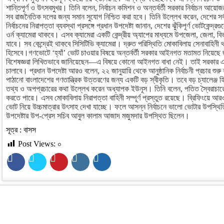
শান্তিপূর্ণ ও উৎসবমুখর। তিনি বলেন, নির্বাচন কমিশন ও অন্তর্বর্তী সরকার নির্বাচন আয়ো
সব রাজনৈতিক দলের জন্য সমান সুযোগ নিশ্চিত করা হবে। তিনি উল্লেখ করেন, দেশের সর্
নির্বাচনের নিরাপত্তা ব্যবস্থা প্রসঙ্গে প্রধান উপদেষ্টা জানান, দেশের ঝুঁকিপূর্ণ ভোটকেন্দ
ওর্ন ক্যামেরা থাকবে। এসব ক্যামেরা একটি কেন্দ্রীয় অ্যাপের মাধ্যমে উপজেলা, জেলা, ব
যাবে। সব কেন্দ্রেই থাকবে সিসিটিভি ক্যামেরা। দ্রুত পরিস্থিতি মোকাবিলায় সেনাবাহিনী থাক
হিসেবে।গণভোটে ‘হ্যাঁ’ ভোট চাওয়ার বিষয়ে অন্তর্বর্তী সরকার আইনগত মতামত নিয়েছে জ
বিশেষজ্ঞরা লিখিতভাবে জানিয়েছেন—এ বিষয়ে কোনো আইনগত বাধা নেই। তাই সরকার এ ব
চালাবে। প্রধান উপদেষ্টা আরও বলেন, ২২ জানুয়ারি থেকে আনুষ্ঠানিক নির্বাচনী প্রচার শু
পাঠানো বাংলাদেশের গণতান্ত্রিক উত্তরণের জন্য একটি বড় স্বীকৃতি। তবে বড় চ্যালেঞ্জ 
তথ্য ও অপপ্রচারের কথা উল্লেখ করেন অধ্যাপক ইউনূস। তিনি বলেন, পতিত স্বৈরাচারের সমর
করতে পারে। এসব মোকাবিলায় নিরাপত্তা বাহিনী সম্পূর্ণ প্রস্তুত রয়েছে। ব্রিফিংয়ে আর
ভোট নিয়ে উচ্চমাত্রার উৎসাহ দেখা যাচ্ছে। ফলে আসন্ন নির্বাচনে ভালো ভোটার উপস্থি
উপদেষ্টার উপ-প্রেস সচিব আবুল কালাম আজাদ মজুমদার উপস্থিত ছিলেন।
সূত্র : বাসস
Post Views:
০