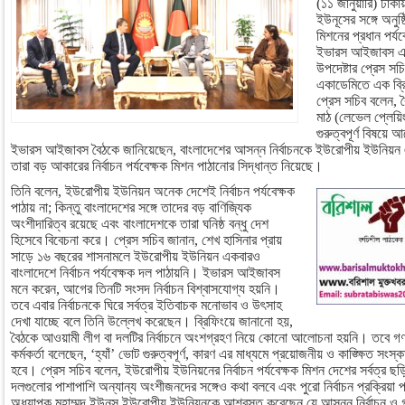
(১১ জানুয়ারি) ঢাকায়
ইউনূসের সঙ্গে অনুষ্
মিশনের প্রধান পর্যব
ইভারস আইজাবস এ স
উপদেষ্টার প্রেস স
একাডেমিতে এক ব্র
প্রেস সচিব বলেন, ব
মাঠ (লেভেল প্লেয়িং
গুরুত্বপূর্ণ বিষ
ইভারস আইজাবস বৈঠকে জানিয়েছেন, বাংলাদেশের আসন্ন নির্বাচনকে ইউরোপীয় ইউনিয়ন
তারা বড় আকারের নির্বাচন পর্যবেক্ষক মিশন পাঠানোর সিদ্ধান্ত নিয়েছে।
তিনি বলেন, ইউরোপীয় ইউনিয়ন অনেক দেশেই নির্বাচন পর্যবেক্ষক
পাঠায় না; কিন্তু বাংলাদেশের সঙ্গে তাদের বড় বাণিজ্যিক
অংশীদারিত্ব রয়েছে এবং বাংলাদেশকে তারা ঘনিষ্ঠ বন্ধু দেশ
হিসেবে বিবেচনা করে। প্রেস সচিব জানান, শেখ হাসিনার প্রায়
সাড়ে ১৬ বছরের শাসনামলে ইউরোপীয় ইউনিয়ন একবারও
বাংলাদেশে নির্বাচন পর্যবেক্ষক দল পাঠায়নি। ইভারস আইজাবস
মনে করেন, আগের তিনটি সংসদ নির্বাচন বিশ্বাসযোগ্য হয়নি।
তবে এবার নির্বাচনকে ঘিরে সর্বত্র ইতিবাচক মনোভাব ও উৎসাহ
দেখা যাচ্ছে বলে তিনি উল্লেখ করেছেন। ব্রিফিংয়ে জানানো হয়,
বৈঠকে আওয়ামী লীগ বা দলটির নির্বাচনে অংশগ্রহণ নিয়ে কোনো আলোচনা হয়নি। তবে 
কর্মকর্তা বলেছেন, ‘হ্যাঁ’ ভোট গুরুত্বপূর্ণ, কারণ এর মাধ্যমে প্রয়োজনীয় ও কাঙ্ক্ষিত সংস্
হবে। প্রেস সচিব বলেন, ইউরোপীয় ইউনিয়নের নির্বাচন পর্যবেক্ষক মিশন দেশের সর্বত্র
দলগুলোর পাশাপাশি অন্যান্য অংশীজনদের সঙ্গেও কথা বলবে এবং পুরো নির্বাচন প্রক্রিয়া পর
অধ্যাপক মুহাম্মদ ইউনূস ইউরোপীয় ইউনিয়নকে আশ্বস্ত করেছেন যে আসন্ন নির্বাচন ও গণভ