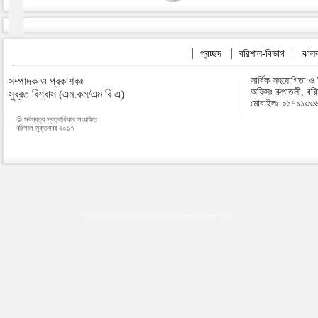
প্রচ্ছদ
বরিশাল-বিভাগ
ঝালক
সম্পাদক ও প্রকাশকঃ
সার্বিক সহযোগিতা ও
অফিসঃ রুপাতলী, বর
সুব্রত বিশ্বাস (এম.কম/এম বি এ)
মোবাইলঃ ০১৭১১৩৩
© সর্বস্বত্ব স্বত্বাধিকার সংরক্ষিত
বরিশাল মুক্তখবর ২০১৭
Map plugins by Md Saiful Islam
|
Android zone
|
Acutreatment
|
Lineman Training