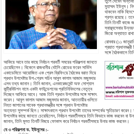
তুলে দেবেন অন্তর্বর
মুহাম্মদ ইউনূস। নি
থাকবেন নাকি বিদে
প্রশ্ন রয়েছে। তবে
তিনি তিনটি কাজে
স্বাস্থ্যসেবার উন্ন
জিরো অব্যাহত রাখ
রোববার (১১ জানুয়ার
প্রয়াত প্রধানমন্ত
সঙ্গে বৈঠককালে তি
আকিয়ে আবে তার কাছে নির্বাচন পরবর্তী সময়ের পরিকল্পনা জানতে
চেয়েছিলেন। বিকেলে রাজধানীর বেইলি রোডের ফরেন সার্ভিস
একাডেমিতে আয়োজিত এক প্রেস ব্রিফিংয়ে বৈঠকের বরাত দিয়ে
প্রধান উপদেষ্টার উপ-প্রেস সচিব আবুল কালাম আজাদ মজুমদার
এসব তথ্য জানান। তিনি জানান, এনকারেজমেন্ট অফ সোশ্যাল
কন্ট্রিবিউশন নামে একটা ফাউন্ডেশনের প্রতিনিধিদলের নেতৃত্ব
দিচ্ছেন আকিয়ে আবে। আজ তিনি প্রধান উপদেষ্টার সঙ্গে সাক্ষাৎ
করেন। আবুল কালাম আজাদ মজুমদার জানান, আততায়ীর গুলিতে
নিহত জাপানের সাবেক প্রধানমন্ত্রীর সঙ্গে প্রধান উপদেষ্টার
অত্যন্ত সুসম্পর্ক ছিল। সাক্ষাৎকালে প্রধান উপদেষ্টা তাদের সম্পর্কের স্মৃতিচারণ করেন
উপদেষ্টার কাছে জানতে চেয়েছিলেন, নির্বাচন পরবর্তীসময়ে তিনি কিভাবে কাজ করবেন বা উনা
জানান, তিনি মূলত তিনটি বিষয়ে ফোকাস করে নির্বাচন পরবর্তীসময়ে উনার কাজ করবেন।
যে ৩ পরিকল্পনা ড. ইউনূসের :-