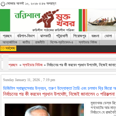
সোমবার আগস্ট ১০, ২০২৬ ৩:৫৬ অপরাহ্ণ
প্রচ্ছদ
বরিশাল-বিভাগ
ঝালকাঠি
পটুয়াখালী
পিরোজপুর
বরগুনা
ভোলা
আন্তর্জাতিক
জাতীয়
রাজনীতি
বিশেষ-প্রতিবেদন-৪
স্লাইডার নিউজ
সালমান শাহ হত্যা মামলায় ডন গ্রেফতার
প্রচ্ছদ
»
স্লাইডার নিউজ
» নির্বাচনের পর কী করবেন প্রধান উপদেষ্টা, নিজেই জানা
Sunday January 11, 2026 , 7:19 pm
ডিজিটাল স্বাস্থ্যসেবার উন্নয়ন, তরুণ উদ্যোক্তা তৈরি এবং চলমান থ্রি জিরো অ
নির্বাচনের পর কী করবেন প্রধান উপদেষ্টা, নিজেই জানালেন ৩ পরিকল্পনা
মুক্তখবর ডেস্ক রিপ
গণভোটের আর মাত্র
নির্বাচনে যে রাজনৈ