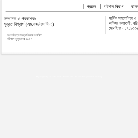
প্রচ্ছদ
বরিশাল-বিভাগ
ঝালক
সম্পাদক ও প্রকাশকঃ
সার্বিক সহযোগিতা ও
অফিসঃ রুপাতলী, বর
সুব্রত বিশ্বাস (এম.কম/এম বি এ)
মোবাইলঃ ০১৭১১৩৩
© সর্বস্বত্ব স্বত্বাধিকার সংরক্ষিত
বরিশাল মুক্তখবর ২০১৭
Map plugins by Md Saiful Islam
|
Android zone
|
Acutreatment
|
Lineman Training