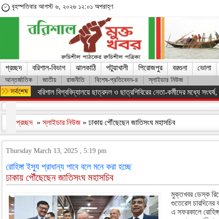
বৃহস্পতিবার আগস্ট ৬, ২০২৬ ১২:০১ অপরাহ্ণ
প্রচ্ছদ
বরিশাল-বিভাগ
ঝালকাঠি
পটুয়াখালী
পিরোজপুর
বরগুনা
ভোলা
আন্তর্জাতিক
জাতীয়
রাজনীতি
বিশেষ-প্রতিবেদন-৪
স্লাইডার নিউজ
বরিশাল বিশ্ববিদ্যালয়ে ছাত্রদল ও ছাত্রশিবিরের নেতা-কর্মীদের মধ্যে সংঘর্ষ, পাল
প্রচ্ছদ
»
স্লাইডার নিউজ
» ঢাকায় পৌঁছেছেন জাতিসংঘ মহাসচিব
Thursday March 13, 2025 , 5:19 pm
রোহিঙ্গা ইস্যু প্রাধান্য পাবে বলে মনে করা হচ্ছে
ঢাকায় পৌঁছেছেন জাতিসংঘ মহাসচিব
মুক্তখবর ডেস্ক রি
গুতেরেস চারদিনের
এ সফরকালে রোহিঙ্গা