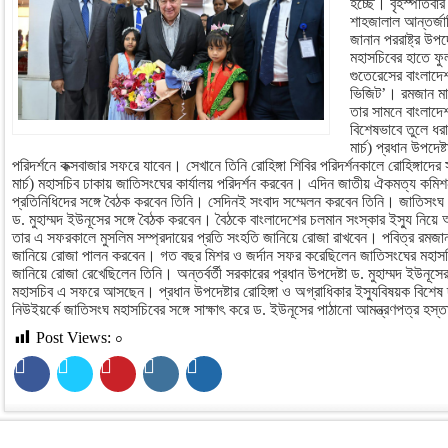
হচ্ছে। বৃহস্পতিবার
শাহজালাল আন্তর্জা
জানান পররাষ্ট্র উ
মহাসচিবের হাতে ফ
গুতেরেসের বাংলাদে
ভিজিট’। রমজান মা
তার সামনে বাংলাদেশ
বিশেষভাবে তুলে ধর
মার্চ) প্রধান উপদেষ্
পরিদর্শনে কক্সবাজার সফরে যাবেন। সেখানে তিনি রোহিঙ্গা শিবির পরিদর্শনকালে রোহিঙ্গাদ
মার্চ) মহাসচিব ঢাকায় জাতিসংঘের কার্যালয় পরিদর্শন করবেন। এদিন জাতীয় ঐকমত্য কম
প্রতিনিধিদের সঙ্গে বৈঠক করবেন তিনি। সেদিনই সংবাদ সম্মেলন করবেন তিনি। জাতিসংঘ 
ড. মুহাম্মদ ইউনূসের সঙ্গে বৈঠক করবেন। বৈঠকে বাংলাদেশের চলমান সংস্কার ইস্যু নি
তার এ সফরকালে মুসলিম সম্প্রদায়ের প্রতি সংহতি জানিয়ে রোজা রাখবেন। পবিত্র রমজা
জানিয়ে রোজা পালন করবেন। গত বছর মিশর ও জর্দান সফর করেছিলেন জাতিসংঘের মহাসচি
জানিয়ে রোজা রেখেছিলেন তিনি। অন্তর্বর্তী সরকারের প্রধান উপদেষ্টা ড. মুহাম্মদ ইউনূসের
মহাসচিব এ সফরে আসছেন। প্রধান উপদেষ্টার রোহিঙ্গা ও অগ্রাধিকার ইস্যুবিষয়ক বিশেষ দ
নিউইয়র্কে জাতিসংঘ মহাসচিবের সঙ্গে সাক্ষাৎ করে ড. ইউনূসের পাঠানো আমন্ত্রণপত্র হস
Post Views:
০