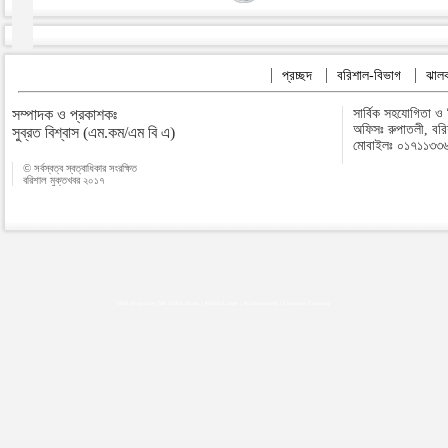
প্রচ্ছদ
বরিশাল-বিভাগ
ঝালক
সম্পাদক ও প্রকাশকঃ
সার্বিক সহযোগিতা ও
অফিসঃ রুপাতলী, বর
সুব্রত বিশ্বাস (এম.কম/এম বি এ)
মোবাইলঃ ০১৭১১৩৩
© সর্বস্বত্ব স্বত্বাধিকার সংরক্ষিত
বরিশাল মুক্তখবর ২০১৭
Map plugins by Md Saiful Islam
|
Android zone
|
Acutreatment
|
Lineman Training