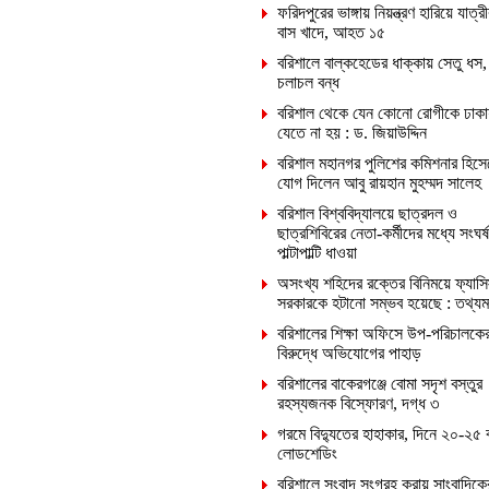
ফরিদপুরের ভাঙ্গায় নিয়ন্ত্রণ হারিয়ে যাত্রী
বাস খাদে, আহত ১৫
বরিশালে বাল্কহেডের ধাক্কায় সেতু ধস,
চলাচল বন্ধ
বরিশাল থেকে যেন কোনো রোগীকে ঢাকা
যেতে না হয় : ড. জিয়াউদ্দিন
বরিশাল মহানগর পুলিশের কমিশনার হিসে
যোগ দিলেন আবু রায়হান মুহম্মদ সালেহ
বরিশাল বিশ্ববিদ্যালয়ে ছাত্রদল ও
ছাত্রশিবিরের নেতা-কর্মীদের মধ্যে সংঘর্ষ
পাল্টাপাল্টি ধাওয়া
অসংখ্য শহিদের রক্তের বিনিময়ে ফ্যাসি
সরকারকে হটানো সম্ভব হয়েছে : তথ্যমন্ত
বরিশালের শিক্ষা অফিসে উপ-পরিচালকে
বিরুদ্ধে অভিযোগের পাহাড়
বরিশালের বাকেরগঞ্জে বোমা সদৃশ বস্তুর
রহস্যজনক বিস্ফোরণ, দগ্ধ ৩
গরমে বিদ্যুতের হাহাকার, দিনে ২০-২৫ 
লোডশেডিং
বরিশালে সংবাদ সংগ্রহ করায় সাংবাদিক