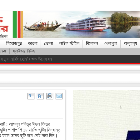
পিরোজপুর
বরগুনা
ভোলা
লাইফ স্টাইল
বিনোদন
খেলাধুলা
অন্যান্য
দন-৪
স্লাইডার নিউজ
যাত্রীবাহী বাস খাদে, আহত ১৫
পোর্ট : আসন্ন পবিত্র ঈদুল ফিতর
ছুটির পাশাপাশি ১৮ মার্চও ছুটির সিদ্ধান্ত
 ফলে ঈদের ছুটি হবে মোট সাত দিন।