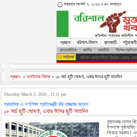
শুক্রবার আগস্ট ৭, ২০২৬ ৯:৪৮ অপরাহ্ণ
প্রচ্ছদ
বরিশাল-বিভাগ
ঝালকাঠি
পটুয়াখালী
আন্তর্জাতিক
জাতীয়
রাজনীতি
বিশেষ-প্রতিবে
ফরিদপুরের ভাঙ্গায় নিয়ন্ত্রণ হারিয়ে 
প্রচ্ছদ
»
স্লাইডার নিউজ
» ১৮ মার্চ ছুটি ঘোষণা, এবার ঈদের ছুটি সাতদিন
Thursday March 5, 2026 , 12:11 pm
প্রাথমিক ও গণশিক্ষা প্রতিমন্ত্রী ববি হাজ্জাজ জানান
১৮ মার্চ ছুটি ঘোষণা, এবার ঈদের ছুটি সাতদিন
মুক্তখবর ডেস্ক রি
উপলক্ষে পূর্বঘোষিত 
নিয়েছে সরকার। এর