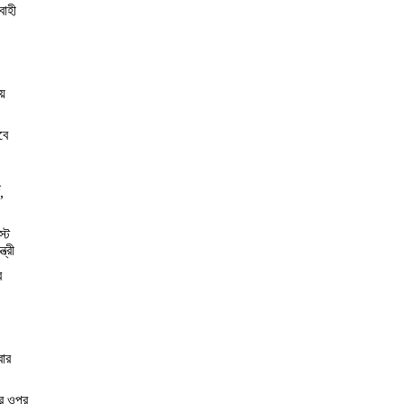
বাহী
য়
বে
,
স্ট
্রী
র
বার
ের ওপর