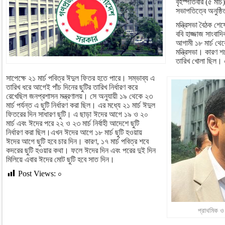
বৃহস্পতিবার (৫ মার্
সভাপতিত্বে অনুষ্ঠি
মন্ত্রিসভা বৈঠক শেষে
ববি হাজ্জাজ সাংবা
আগামী ১৮ মার্চ থেক
মন্ত্রিসভা। কারণ শ
তারিখ খোলা ছিল। এ
সাপেক্ষে ২১ মার্চ পবিত্র ঈদুল ফিতর হতে পারে। সম্ভাব্য এ
তারিখ ধরে আগেই পাঁচ দিনের ছুটির তারিখ নির্ধারণ করে
রেখেছিল জনপ্রশাসন মন্ত্রণালয়। সে অনুযায়ী ১৯ থেকে ২৩
মার্চ পর্যন্ত এ ছুটি নির্ধারণ করা ছিল। এর মধ্যে ২১ মার্চ ঈদুল
ফিতরের দিন সাধারণ ছুটি। এ ছাড়া ঈদের আগে ১৯ ও ২০
মার্চ এবং ঈদের পরে ২২ ও ২৩ মার্চ নির্বাহী আদেশে ছুটি
নির্ধারণ করা ছিল।এখন ঈদের আগে ১৮ মার্চ ছুটি হওয়ায়
ঈদের আগে ছুটি হবে চার দিন। কারণ, ১৭ মার্চ পবিত্র শবে
কদরের ছুটি হওয়ার কথা। ফলে ঈদের দিন এবং পরের দুই দিন
মিলিয়ে এবার ঈদের মোট ছুটি হবে সাত দিন।
Post Views:
০
প্রাথমিক ও গ