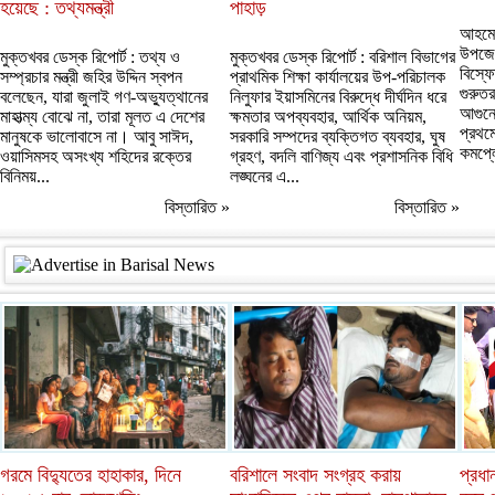
হয়েছে : তথ্যমন্ত্রী
পাহাড়
আহমেদ
উপজেল
মুক্তখবর ডেস্ক রিপোর্ট : তথ্য ও
মুক্তখবর ডেস্ক রিপোর্ট : বরিশাল বিভাগের
বিস্ফ
সম্প্রচার মন্ত্রী জহির উদ্দিন স্বপন
প্রাথমিক শিক্ষা কার্যালয়ের উপ-পরিচালক
গুরুত
বলেছেন, যারা জুলাই গণ-অভ্যুত্থানের
নিলুফার ইয়াসমিনের বিরুদ্ধে দীর্ঘদিন ধরে
আগুনে
মাহাত্ম্য বোঝে না, তারা মূলত এ দেশের
ক্ষমতার অপব্যবহার, আর্থিক অনিয়ম,
প্রথমে
মানুষকে ভালোবাসে না। আবু সাঈদ,
সরকারি সম্পদের ব্যক্তিগত ব্যবহার, ঘুষ
কমপ্লে
ওয়াসিমসহ অসংখ্য শহিদের রক্তের
গ্রহণ, বদলি বাণিজ্য এবং প্রশাসনিক বিধি
বিনিময়...
লঙ্ঘনের এ...
বিস্তারিত »
বিস্তারিত »
গরমে বিদ্যুতের হাহাকার, দিনে
বরিশালে সংবাদ সংগ্রহ করায়
প্রধা