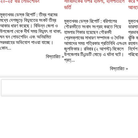
২০-২৫ বার লোডশেডিং
সাংবাদিকের ওপর হামলা, হাসপাতালে
করে প
ভর্তি
আনতে
মুক্তখবর ডেস্ক রিপোর্ট : তীব্র গরমের
মধ্যে দেশজুড়ে বিদ্যুতের সংকট তীব্র
মুক্তখবর ডেস্ক রিপোর্ট : বরিশালের
মুক্তখ
আকার ধারণ করেছে। বিভিন্ন জেলা ও
গৌরনদীতে সংবাদ সংগ্রহ করতে গিয়ে
ভারসাম
উপজেলা থেকে দীর্ঘ সময় বিদ্যুৎ না থাকা,
হামলার শিকার হয়েছেন গৌরনদী
প্রভাব
ঘন ঘন লোডশেডিং এবং অনিয়মিত
প্রেসক্লাবের সাধারণ সম্পাদক ও দৈনিক
ঝুঁকি 
সরবরাহের অভিযোগ পাওয়া যাচ্ছে।
আমাদের সময় পত্রিকার প্রতিনিধি এসএম
রহমান 
কোন...
জুলফিকার। রবিবার (২ আগস্ট) বিকেলে
নির্দ
উপজেলার টিএন্ডটি মোড়ে এ ঘটনা ঘটে।
পরিবে
বিস্তারিত »
প্রত্...
বিস্তারিত »