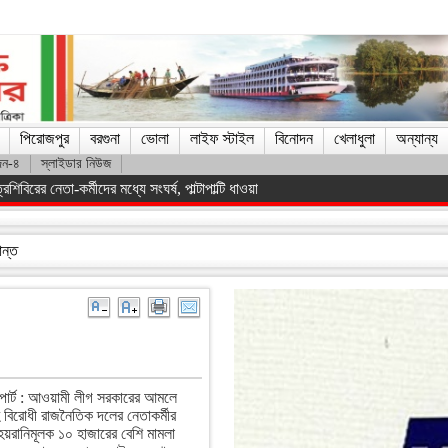
পিরোজপুর
বরগুনা
ভোলা
লাইফ স্টাইল
বিনোদন
খেলাধুলা
অন্যান্য
দন-৪
স্লাইডার নিউজ
িস্ট সরকারকে হটানো সম্ভব হয়েছে : তথ্যমন্ত্রী
ান্ত
পোর্ট : আওয়ামী লীগ সরকারের আমলে
বিরোধী রাজনৈতিক দলের নেতাকর্মীর
 হয়রানিমূলক ১০ হাজারের বেশি মামলা