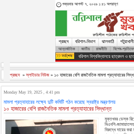
শুক্রবার আগস্ট ৭, ২০২৬ ১:৫১ অপরাহ্ণ
প্রচ্ছদ
বরিশাল-বিভাগ
ঝালকাঠি
পটুয়াখালী
আন্তর্জাতিক
জাতীয়
রাজনীতি
বিশেষ-প্রতিবে
অসংখ্য শহিদের রক্তের বিনিময়ে ফ্যাস
প্রচ্ছদ
»
স্লাইডার নিউজ
» ১০ হাজারের বেশি রাজনৈতিক মামলা প্রত্যাহারের সিদ্ধ
Monday May 19, 2025 , 4:41 pm
মামলা প্রত্যাহারের লক্ষ্যে দুটি কমিটি গঠন করেছে স্বরাষ্ট্র মন্ত্রণালয়
১০ হাজারের বেশি রাজনৈতিক মামলা প্রত্যাহারের সিদ্ধান্ত
মুক্তখবর ডেস্ক রি
বিএনপি-জামায়াতসহ 
বিরুদ্ধে দায়ের করা