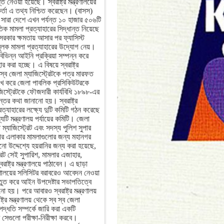
ন্ত নেওয়া হয়েছে। স্বরাষ্ট্র মন্ত্রণালয়ের
র্তা এ তথ্য নিশ্চিত করেছেন। (বাসস)
, সারা দেশে এখন পর্যন্ত ১০ হাজার ৫০৬টি
ক মামলা প্রত্যাহারের সিদ্ধান্ত নিয়েছে
 সরকার ক্ষমতায় আসার পর ফ্যাসিস্ট
ূলক মামলা প্রত্যাহারের উদ্যোগ নেয়।
িভিন্ন আইনি প্রক্রিয়া সম্পন্ন করে
র করা হচ্ছে। এ বিষয়ে স্বরাষ্ট্র
ব স্ব জেলা ম্যাজিস্ট্রেটকে পত্র মারফত
েখ করে জেলা পাবলিক প্রসিকিউটরকে
জিস্ট্রেটকে ফৌজদারী কার্যবিধি ১৮৯৮-এর
তের কথা জানানো হয়। স্বরাষ্ট্র
ত্যাহারের লক্ষ্যে দুটি কমিটি গঠন করেছে
যটি মন্ত্রণালয় পর্যায়ের কমিটি। জেলা
ম্যাজিস্ট্রেট এবং সদস্য পুলিশ সুপার
গর এলাকার মামলাগুলোর জন্য মহানগর
 উদ্দেশ্যে হয়রানির জন্য করা হয়েছে,
রেট সেই সুপারিশ, মামলার এজাহার,
াষ্ট্র মন্ত্রণালয়ে পাঠাবেন। এ ছাড়া
ত্রণালয়ের সলিসিটর বরাবরেও আবেদন নেওয়া
স্তুত করে আইন উপদেষ্টার সভাপতিত্বে
ো হয়। পরে আবারও স্বরাষ্ট্র মন্ত্রণালয়
র মন্ত্রণালয় থেকে স্ব স্ব জেলা
মপদ্ধতি সম্পর্কে জারি করা একটি
ি সেগুলো পরীক্ষা-নিরীক্ষা করবে।