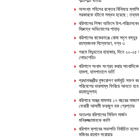
পাল্টাপাল্টি ধাওয়া
অসংখ্য শহিদের রক্তের বিনিময়ে ফ্যাসি
সরকারকে হটানো সম্ভব হয়েছে : তথ্যমন্ত
বরিশালের শিক্ষা অফিসে উপ-পরিচালকে
বিরুদ্ধে অভিযোগের পাহাড়
বরিশালের বাকেরগঞ্জে বোমা সদৃশ বস্তুর
রহস্যজনক বিস্ফোরণ, দগ্ধ ৩
গরমে বিদ্যুতের হাহাকার, দিনে ২০-২৫ 
লোডশেডিং
বরিশালে সংবাদ সংগ্রহ করায় সাংবাদিক
হামলা, হাসপাতালে ভর্তি
প্রধানমন্ত্রীর বৃক্ষরোপণ কর্মসূচি সফল ক
পরিবেশের ভারসাম্য ফিরিয়ে আনতে হবে
রহমাতুল্লাহ
বরিশারে অস্ত্র মামলায় ১৭ বছরের সাজাপ
ফেরারী আসামী ফয়জুল হক গ্রেপ্তার
অতঃপর বরিশালের সিভিল সার্জন
মনিরুজ্জামানকে বদলি
বরিশাল ক্লাবের সভাপতি নির্বাচিত হলেন
মজিবর রহমান সরোয়ার