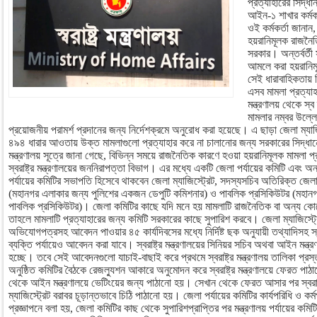
প্রত্যাহারের সিদ্ধা
আইন-১ শাখার কর্মক
ওই কর্মকর্তা জানান
হয়রানিমূলক রাজনৈতি
সরকার। অন্তর্বর্তী
আমলে করা হয়রানিম
সেই ধারাবাহিকতায় ব
এসব মামলা প্রত্যাহা
মন্ত্রণালয় থেকে স্
মামলার নম্বর উল্ল
প্রয়োজনীয় পরামর্শ প্রদানের জন্য নির্দেশক্রমে অনুরোধ করা হয়েছে। এ ছাড়া জেলা ম্যা
৪৯৪ ধারার আওতায় উক্ত মামলাগুলো প্রত্যাহার করে না চালানোর জন্য সরকারের সিদ্ধান্
মন্ত্রণালয় সূত্রে জানা গেছে, বিভিন্ন সময়ে রাজনৈতিক কারণে হওয়া হয়রানিমূলক মামলা প্র
স্বরাষ্ট্র মন্ত্রণালয়ের জননিরাপত্তা বিভাগ। এর মধ্যে একটি জেলা পর্যায়ের কমিটি এবং অন্
পর্যায়ের কমিটির সভাপতি হিসেবে থাকবেন জেলা ম্যাজিস্ট্রেট, সদস্যসচিব অতিরিক্ত জেলা 
(মহানগর এলাকার জন্য পুলিশের একজন ডেপুটি কমিশনার) ও পাবলিক প্রসিকিউটর (মহান
পাবলিক প্রসিকিউটর)। জেলা কমিটির কাছে যদি মনে হয় মামলাটি রাজনৈতিক বা অন্য কোনো
তাহলে মামলাটি প্রত্যাহারের জন্য কমিটি সরকারের কাছে সুপারিশ করবে। জেলা ম্যাজিস্ট্
অভিযোগপত্রসহ আবেদন পাওয়ার ৪৫ কার্যদিবসের মধ্যে নির্দিষ্ট ছক অনুযায়ী তথ্যাদিসহ স্বর
ব্যক্তি পর্যায়েও আবেদন করা যাবে। স্বরাষ্ট্র মন্ত্রণালয়ের সিনিয়র সচিব অথবা আইন মন্
হচ্ছে। তবে সেই আবেদনগুলো যাচাই-বাছাই করে প্রথমে স্বরাষ্ট্র মন্ত্রণালয় তালিকা প্র
অনুষ্ঠিত কমিটির বৈঠকে রেজল্যুশন আকারে অনুমোদন করে স্বরাষ্ট্র মন্ত্রণালয়ে ফেরত পাঠান
থেকে আইন মন্ত্রণালয়ে ভেটিংয়ের জন্য পাঠানো হয়। সেখান থেকে ফেরত আসার পর স্বরাষ্ট্
ম্যাজিস্ট্রেট বরাবর চূড়ান্তভাবে চিঠি পাঠানো হয়। জেলা পর্যায়ের কমিটির কার্যপরিধি ও কর্
প্রজ্ঞাপনে বলা হয়, জেলা কমিটির কাছ থেকে সুপারিশপ্রাপ্তির পর মন্ত্রণালয় পর্যায়ের কমিট