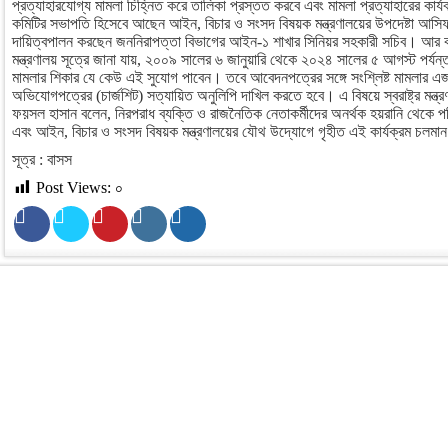
প্রত্যাহারযোগ্য মামলা চিহ্নিত করে তালিকা প্রস্তত করবে এবং মামলা প্রত্যাহারের কার্যক
কমিটির সভাপতি হিসেবে আছেন আইন, বিচার ও সংসদ বিষয়ক মন্ত্রণালয়ের উপদেষ্টা আসি
দায়িত্বপালন করছেন জননিরাপত্তা বিভাগের আইন-১ শাখার সিনিয়র সহকারী সচিব। আর
মন্ত্রণালয় সূত্রে জানা যায়, ২০০৯ সালের ৬ জানুয়ারি থেকে ২০২৪ সালের ৫ আগস্ট পর্যন
মামলার শিকার যে কেউ এই সুযোগ পাবেন। তবে আবেদনপত্রের সঙ্গে সংশ্লিষ্ট মামলার এজা
অভিযোগপত্রের (চার্জশিট) সত্যায়িত অনুলিপি দাখিল করতে হবে। এ বিষয়ে স্বরাষ্ট্র মন্ত্
ফয়সল হাসান বলেন, নিরপরাধ ব্যক্তি ও রাজনৈতিক নেতাকর্মীদের অনর্থক হয়রানি থেকে পরিত্রা
এবং আইন, বিচার ও সংসদ বিষয়ক মন্ত্রণালয়ের যৌথ উদ্যোগে গৃহীত এই কার্যক্রম চলমা
সূত্র : বাসস
Post Views:
০