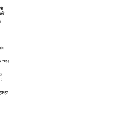
স্ট
্রী
র
বার
ের ওপর
রে
 :
্রাপ্ত