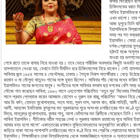
বাসায় ফিরেছেন বলে 
চিকিৎসকের বরাত দিয়
সাবিনা ইয়াসমিনকে
এখন ভালো। তার শ
আজ দুপুরে তিনি বা
ইয়াসমিনকে বিশ্রাম
সময় পর গত শুক্রবা
ইয়াসমিন। সোয়া এক
দর্শক-শ্রোতারা মু
হঠাৎই মঞ্চে অসুস্থ
যাওয়া হয় গুলশানের
শেষে রাতে তাকে বাসায় নিয়ে যাওয়া হয়। তবে ভোরে শারীরিক অবস্থার কিছুটা অবনতি হলে
হাসপাতালে নেওয়া হয়, যেখানে তিনি দীর্ঘদিন ধরে চিকিৎসাসেবা নিয়ে থাকেন। সেই হাসপা
সাবিনার জন্ম ১৯৫৪ সালের ৪ সেপ্টেম্বর, ঢাকায়। পৈতৃক নিবাস সাতক্ষীরায়। বেড়ে উঠেছে
রহমান ও মা মৌলুদা খাতুনও গানের সঙ্গে যুক্ত ছিলেন। সাবিনার পাঁচ বোনের মধ্যে ফরিদা 
ইয়াসমিনও গানের জগতের মানুষ। সংগীতের সঙ্গে সাবিনার বসবাস ছয় দশকের বেশি সময় ধ
স্টেজে গান করেছেন সাবিনা; ১৯৬২ সালে এহতেশাম পরিচালিত ‘নতুন সুর’ সিনেমায় শিশুশ
সালে প্রথম প্লেব্যাক করেন আমজাদ হোসেন ও নুরুল হক বাচ্চু পরিচালিত ‘আগুন নিয়ে খে
আর ডি বর্মণ, হেমন্ত মুখোপাধ্যায়, সত্য সাহা, সুবল দাস, আলম খান, বাপ্পি লাহিড়ী, আলী
আলী, আহমেদ ইমতিয়াজ বুলবুলের মত সুরকারদের সুরে অসংখ্য চলচ্চিত্রের গান কণ্ঠে তুল
মিত্র, মানবেন্দ্র মুখোপাধ্যায়, কুমার শানু, আশা ভোঁসলের মত শিল্পীকে পেয়েছেন তিনি। 
সাবিনা ইয়াসমিন। গীতিকার নয়ীম গহরের লেখা ও সুরকার আজাদ রহমানের সুরে সাবিনা ইয়াস
আমার ধন্য হলো মাগো’ একাত্তরের রণাঙ্গনে মুক্তিযোদ্ধাদের অনুপ্রাণিত করেছিল। বাংলা
জড়িয়ে থাকা গানের পাশাপাশি চলচ্চিত্রের গানে কণ্ঠ দিয়ে সব শ্রেণির শ্রোতাদের মাঝে নি
ইয়াসমিন। শিক্ষাজীবনে ঢাকা বিশ্ববিদ্যালয় থেকে সমাজবিজ্ঞানে স্নাতক ও স্নাতকোত্তর