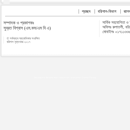
প্রচ্ছদ
বরিশাল-বিভাগ
ঝালক
সম্পাদক ও প্রকাশকঃ
সার্বিক সহযোগিতা ও
অফিসঃ রুপাতলী, বর
সুব্রত বিশ্বাস (এম.কম/এম বি এ)
মোবাইলঃ ০১৭১১৩৩
© সর্বস্বত্ব স্বত্বাধিকার সংরক্ষিত
বরিশাল মুক্তখবর ২০১৭
Map plugins by Md Saiful Islam
|
Android zone
|
Acutreatment
|
Lineman Training