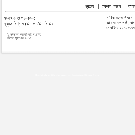
প্রচ্ছদ
বরিশাল-বিভাগ
ঝালক
সম্পাদক ও প্রকাশকঃ
সার্বিক সহযোগিতা ও
অফিসঃ রুপাতলী, বর
সুব্রত বিশ্বাস (এম.কম/এম বি এ)
মোবাইলঃ ০১৭১১৩৩
© সর্বস্বত্ব স্বত্বাধিকার সংরক্ষিত
বরিশাল মুক্তখবর ২০১৭
Map plugins by Md Saiful Islam
|
Android zone
|
Acutreatment
|
Lineman Training