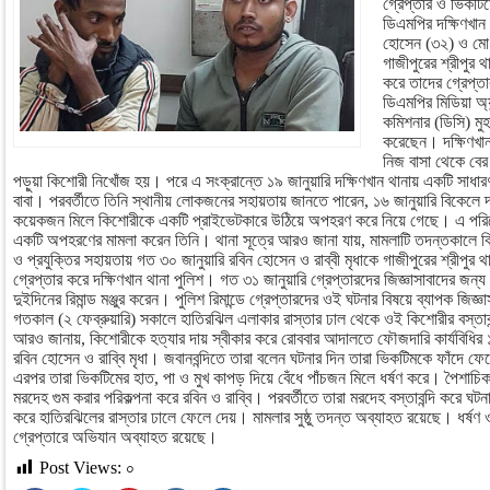
গ্রেপ্তার ও ভিকটিম
ডিএমপির দক্ষিণখান 
হোসেন (৩২) ও মো. 
গাজীপুরের শ্রীপুর 
করে তাদের গ্রেপ্ত
ডিএমপির মিডিয়া অ্য
কমিশনার (ডিসি) মুহ
করেছেন। দক্ষিণখান 
নিজ বাসা থেকে বের
পড়ুয়া কিশোরী নিখোঁজ হয়। পরে এ সংক্রান্তে ১৯ জানুয়ারি দক্ষিণখান থানায় একটি সাধা
বাবা। পরবর্তীতে তিনি স্থানীয় লোকজনের সহায়তায় জানতে পারেন, ১৬ জানুয়ারি বিকেলে দ
কয়েকজন মিলে কিশোরীকে একটি প্রাইভেটকারে উঠিয়ে অপহরণ করে নিয়ে গেছে। এ পরিপ্রেক
একটি অপহরণের মামলা করেন তিনি। থানা সূত্রে আরও জানা যায়, মামলাটি তদন্তকালে কি
ও প্রযুক্তির সহায়তায় গত ৩০ জানুয়ারি রবিন হোসেন ও রাব্বী মৃধাকে গাজীপুরের শ্রীপুর
গ্রেপ্তার করে দক্ষিণখান থানা পুলিশ। গত ৩১ জানুয়ারি গ্রেপ্তারদের জিজ্ঞাসাবাদের জন
দুইদিনের রিমান্ড মঞ্জুর করেন। পুলিশ রিমান্ডে গ্রেপ্তারদের ওই ঘটনার বিষয়ে ব্যাপক জিজ্
গতকাল (২ ফেব্রুয়ারি) সকালে হাতিরঝিল এলাকার রাস্তার ঢাল থেকে ওই কিশোরীর বস্তাবন
আরও জানায়, কিশোরীকে হত্যার দায় স্বীকার করে রোববার আদালতে ফৌজদারি কার্যবিধির ১৬
রবিন হোসেন ও রাব্বি মৃধা। জবানবন্দিতে তারা বলেন ঘটনার দিন তারা ভিকটিমকে ফাঁদে ফেল
এরপর তারা ভিকটিমের হাত, পা ও মুখ কাপড় দিয়ে বেঁধে পাঁচজন মিলে ধর্ষণ করে। পৈশাচিক
মরদেহ গুম করার পরিকল্পনা করে রবিন ও রাব্বি। পরবর্তীতে তারা মরদেহ বস্তাবন্দি করে ঘটন
করে হাতিরঝিলের রাস্তার ঢালে ফেলে দেয়। মামলার সুষ্ঠু তদন্ত অব্যাহত রয়েছে। ধর্ষণ
গ্রেপ্তারে অভিযান অব্যাহত রয়েছে।
Post Views:
০