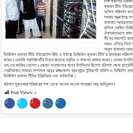
দক্ষিণাঞ্চলের একমাত্
ক্যাবল টিভি ইউরোট
অফিস পরিদর্শন কর
সমবায় মন্ত্রণালয় সম
হাসানাত আবদুল্লাহ 
হাসিনা ঘোষিত ডিজ
ঐক্যবদ্ধভাবে কা
লীগের সভাপতি হাসান
আরও এগিয়ে নিতে ব
আবুল হাসানাত আবদুল্
ডিজিটাল ক্যাবল টিভি ইউরোটেল বিডি ও ইউরো ডিজিটাল ক্যাবল টিভি’র কার্যক্রম পরিদর্শন 
করেন।এমনকি প্রতিষ্ঠানটির উত্তরোত্তর সমৃদ্ধি ও সাফল্য কামনা করেন।এসময় উপস্থিত ছ
এস.এম জাকির হোসেন।এছাড়া অন্যান্যের মধ্যে উপস্তিত ছিলেন বরিশাল জেলা ছাত্রলীগ
সেরনিয়াবাত,সাধারন সম্পাদক আব্দুর রাজ্জাকসহ ব্রডব্যান্ড ইন্টারনেট সার্ভিস ও ডিজিটাল
ডিজিটাল ক্যাবল টিভির ইঞ্জিনিয়ার এবং কর্মকর্তারা।
বরিশাল মুক্তখবর পরিবারের পক্ষ থেকে অনেক অনেক শুভেচ্ছা আর অভিনন্দন।
Post Views:
০