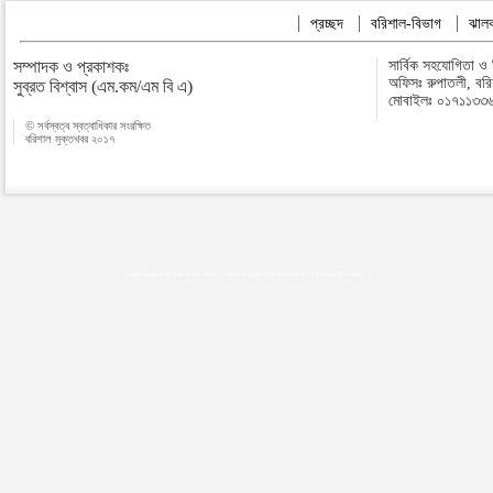
প্রচ্ছদ
বরিশাল-বিভাগ
ঝালক
সম্পাদক ও প্রকাশকঃ
সার্বিক সহযোগিতা ও
অফিসঃ রুপাতলী, বর
সুব্রত বিশ্বাস (এম.কম/এম বি এ)
মোবাইলঃ ০১৭১১৩৩
© সর্বস্বত্ব স্বত্বাধিকার সংরক্ষিত
বরিশাল মুক্তখবর ২০১৭
Map plugins by Md Saiful Islam
|
Android zone
|
Acutreatment
|
Lineman Training