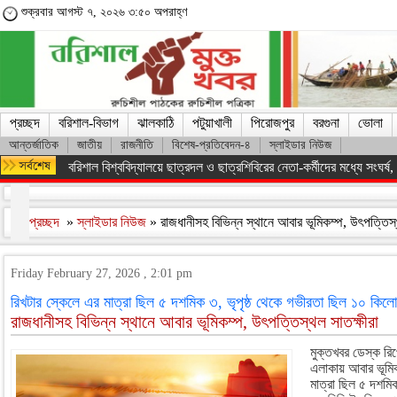
শুক্রবার আগস্ট ৭, ২০২৬ ৩:৫০ অপরাহ্ণ
প্রচ্ছদ
বরিশাল-বিভাগ
ঝালকাঠি
পটুয়াখালী
পিরোজপুর
বরগুনা
ভোলা
আন্তর্জাতিক
জাতীয়
রাজনীতি
বিশেষ-প্রতিবেদন-৪
স্লাইডার নিউজ
বরিশাল বিশ্ববিদ্যালয়ে ছাত্রদল ও ছাত্রশিবিরের নেতা-কর্মীদের মধ্যে সংঘর্ষ, পাল
প্রচ্ছদ
»
স্লাইডার নিউজ
» রাজধানীসহ বিভিন্ন স্থানে আবার ভূমিকম্প, উৎপত্তিস্
Friday February 27, 2026 , 2:01 pm
রিখটার স্কেলে এর মাত্রা ছিল ৫ দশমিক ৩, ভৃপৃষ্ঠ থেকে গভীরতা ছিল ১০ কিলো
রাজধানীসহ বিভিন্ন স্থানে আবার ভূমিকম্প, উৎপত্তিস্থল সাতক্ষীরা
মুক্তখবর ডেস্ক রিপ
এলাকায় আবার ভূমি
মাত্রা ছিল ৫ দশমিক