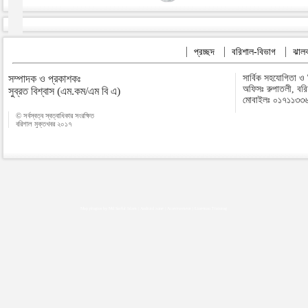
প্রচ্ছদ
বরিশাল-বিভাগ
ঝালক
সম্পাদক ও প্রকাশকঃ
সার্বিক সহযোগিতা ও
অফিসঃ রুপাতলী, বর
সুব্রত বিশ্বাস (এম.কম/এম বি এ)
মোবাইলঃ ০১৭১১৩৩
© সর্বস্বত্ব স্বত্বাধিকার সংরক্ষিত
বরিশাল মুক্তখবর ২০১৭
Map plugins by Md Saiful Islam
|
Android zone
|
Acutreatment
|
Lineman Training