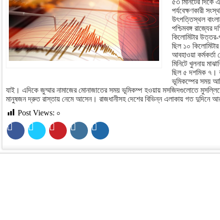
৫৩ মিনিটের দিকে এ
পর্যবেক্ষণকারী সংস
উৎপত্তিস্থল বাংলা
পশ্চিমবঙ্গ রাজ্যের
কিলোমিটার উত্তর-পূ
ছিল ১০ কিলোমিটার
আবহাওয়া কর্মকর্তা
মিনিটে খুলনায় মাঝা
ছিল ৫ দশমিক ৭। 
ভূমিকম্পের সময় আ
যাই। এদিকে জুম্মার নামাজের মোনাজাতের সময় ভূমিকম্প হওয়ায় মসজিদগুলোতে মুসল্লি
মানুষজন দ্রুত রাস্তায় নেমে আসেন। রাজধানীসহ দেশের বিভিন্ন এলাকায় গত দুদিনে আ
Post Views:
০