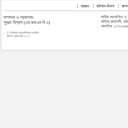
প্রচ্ছদ
বরিশাল-বিভাগ
ঝালক
সম্পাদক ও প্রকাশকঃ
সার্বিক সহযোগিতা ও
অফিসঃ রুপাতলী, বর
সুব্রত বিশ্বাস (এম.কম/এম বি এ)
মোবাইলঃ ০১৭১১৩৩
© সর্বস্বত্ব স্বত্বাধিকার সংরক্ষিত
বরিশাল মুক্তখবর ২০১৭
Map plugins by Md Saiful Islam
|
Android zone
|
Acutreatment
|
Lineman Training