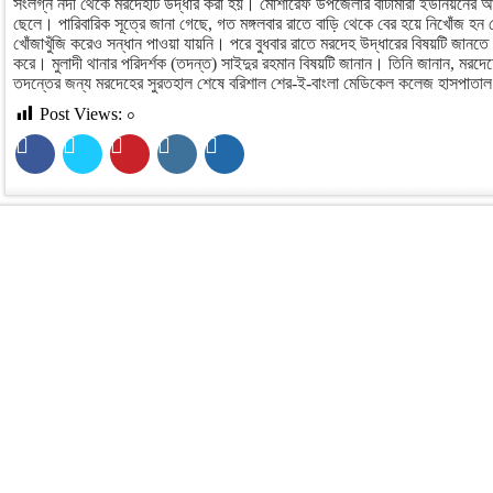
সংলগ্ন নদী থেকে মরদেহটি উদ্ধার করা হয়। মোশারেফ উপজেলার বাটামারা ইউনিয়নের আল
ছেলে। পারিবারিক সূত্রে জানা গেছে, গত মঙ্গলবার রাতে বাড়ি থেকে বের হয়ে নিখোঁজ 
খোঁজাখুঁজি করেও সন্ধান পাওয়া যায়নি। পরে বুধবার রাতে মরদেহ উদ্ধারের বিষয়টি জানতে
করে। মুলাদী থানার পরিদর্শক (তদন্ত) সাইদুর রহমান বিষয়টি জানান। তিনি জানান, মরদ
তদন্তের জন্য মরদেহের সুরতহাল শেষে বরিশাল শের-ই-বাংলা মেডিকেল কলেজ হাসপাতাল 
Post Views:
০