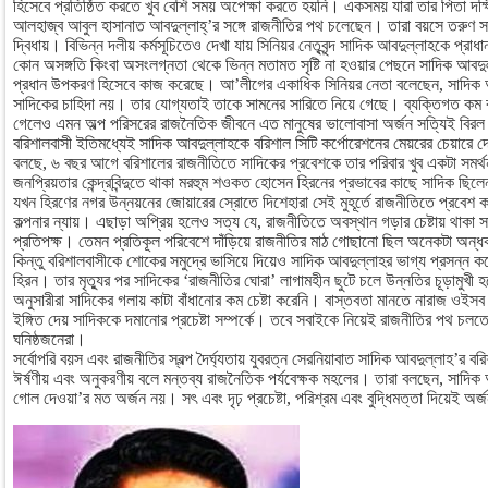
হিসেবে প্রতিষ্ঠিত করতে খুব বেশি সময় অপেক্ষা করতে হয়নি। একসময় যারা তার পিতা দক
আলহাজ্ব আবুল হাসানাত আবদুল্লাহ্’র সঙ্গে রাজনীতির পথ চলেছেন। তারা বয়সে তরুণ স
দ্বিধায়। বিভিন্ন দলীয় কর্মসূচিতেও দেখা যায় সিনিয়র নেতৃবৃন্দ সাদিক আবদুল্লাহকে প্রা
কোন অসঙ্গতি কিংবা অসংলগ্নতা থেকে ভিন্ন মতামত সৃষ্টি না হওয়ার পেছনে সাদিক আবদু
প্রধান উপকরণ হিসেবে কাজ করেছে। আ’লীগের একাধিক সিনিয়র নেতা বলেছেন, সাদিক আব
সাদিকের চাহিদা নয়। তার যোগ্যতাই তাকে সামনের সারিতে নিয়ে গেছে। ব্যক্তিগত ক
গেলেও এমন অল্প পরিসরের রাজনৈতিক জীবনে এত মানুষের ভালোবাসা অর্জন সত্যিই বিরল
বরিশালবাসী ইতিমধ্যেই সাদিক আবদুল্লাহকে বরিশাল সিটি কর্পোরেশনের মেয়রের চেয়ারে 
বলছে, ৬ বছর আগে বরিশালের রাজনীতিতে সাদিকের প্রবেশকে তার পরিবার খুব একটা সমর
জনপ্রিয়তার কেন্দ্রবিন্দুতে থাকা মরহুম শওকত হোসেন হিরনের প্রভাবের কাছে সাদিক ছিল
যখন হিরণের নগর উন্নয়নের জোয়ারের স্রোতে দিশেহারা সেই মুহূর্তে রাজনীতিতে প্রবেশ 
কল্পনার ন্যায়। এছাড়া অপ্রিয় হলেও সত্য যে, রাজনীতিতে অবস্থান গড়ার চেষ্টায় থাকা 
প্রতিপক্ষ। তেমন প্রতিকূল পরিবেশে দাঁড়িয়ে রাজনীতির মাঠ গোছানো ছিল অনেকটা অন্ধ
কিন্তু বরিশালবাসীকে শোকের সমুদ্রে ভাসিয়ে দিয়েও সাদিক আবদুল্লাহর ভাগ্য প্রসন্ন
হিরন। তার মৃত্যুর পর সাদিকের ‘রাজনীতির ঘোরা’ লাগামহীন ছুটে চলে উন্নতির চূড়ামুখী
অনুসারীরা সাদিকের গলায় কাটা বাঁধানোর কম চেষ্টা করেনি। বাস্তবতা মানতে নারাজ ওইসব
ইঙ্গিত দেয় সাদিককে দমানোর প্রচেষ্টা সম্পর্কে। তবে সবাইকে নিয়েই রাজনীতির পথ চল
ঘনিষ্ঠজনেরা।
সর্বোপরি বয়স এবং রাজনীতির স্বল্প দৈর্ঘ্যতায় যুবরত্ন সেরনিয়াবাত সাদিক আবদুল্লাহ’র ব
ঈর্ষণীয় এবং অনুকরণীয় বলে মন্তব্য রাজনৈতিক পর্যবেক্ষক মহলের। তারা বলছেন, সাদিক আবদ
গোল দেওয়া’র মত অর্জন নয়। সৎ এবং দৃঢ় প্রচেষ্টা, পরিশ্রম এবং বুদ্ধিমত্তা দিয়েই অর