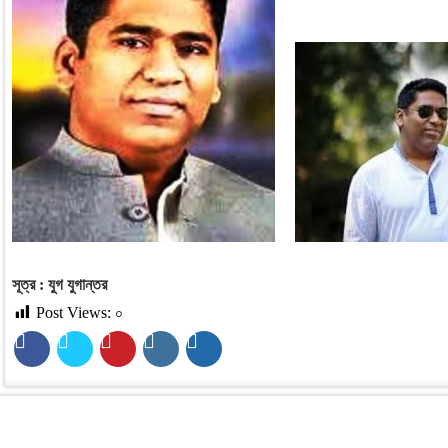
সূত্র : যুগ যুগান্তর
Post Views:
০