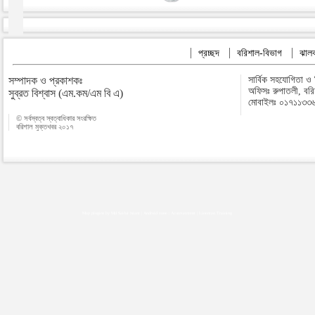
প্রচ্ছদ
বরিশাল-বিভাগ
ঝালক
সম্পাদক ও প্রকাশকঃ
সার্বিক সহযোগিতা ও
অফিসঃ রুপাতলী, বর
সুব্রত বিশ্বাস (এম.কম/এম বি এ)
মোবাইলঃ ০১৭১১৩৩
© সর্বস্বত্ব স্বত্বাধিকার সংরক্ষিত
বরিশাল মুক্তখবর ২০১৭
Map plugins by Md Saiful Islam
|
Android zone
|
Acutreatment
|
Lineman Training