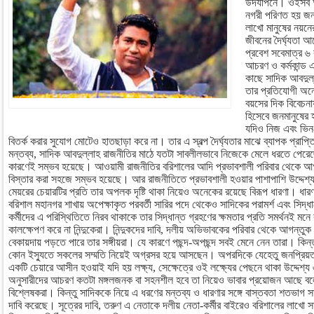
উদযাপনে। ওইসব আ
নগরী পরিণত হয় জনস
লাখো মানুষের নয়ন
জীবনের দৈর্ঘ্যতা 
প্রবেশ সবেমাত্র ৬ 
আচরণ ও কর্মকান্ড এ
কাছে সাদিক আবদুল্
তার প্রতিযোগী অন
বয়সের দিক বিবেচনা
হিসেবে জনমানুষের
যদিও নিজ এবং ভিন-
বিতর্ক করার সুযোগ মোটেও হাতছাড়া করে না। তার এ স্বল্প দৈর্ঘ্যতার মাঝে ব্যাপক প্রাপ্ত
মন্তব্য, সাদিক আবদুল্লাহ রাজনীতির মাঠে যতটা সাবলীলভাবে নিজেকে মেলে ধরতে পেরেছেন,
কারণেই সম্ভব হয়েছে। আওয়ামী রাজনীতির বরিশালের আদি প্রভাবশালী পরিবার থেকে আগ
বিস্তার করা সহজে সম্ভব হয়েছে। আর রাজনীতিতে প্রভাবশালী হওয়ার পাশাপাশি উদ্দেশ্য 
মেয়রের চেয়ারটির প্রতি তার অপলক দৃষ্টি থাকা নিয়েও অনেকের রয়েছে বিরূপ ধারণা। ধারণ
বরিশাল মহানগর শাখায় অপেক্ষাকৃত পরবর্তী সারির পদে থেকেও সাদিকের পরামর্শ এবং সিদ্ধ
কর্মীদের এ পরিস্থিতিতে নিরব থাকাকে তার সিদ্ধান্ত গ্রহণের ক্ষমতার প্রতি সমর্থনই ম
কালক্ষেপণ করে না নিন্দুকেরা। নিন্দুকদের দাবি, দলীয় অভিভাবকের পরিবার থেকে আগন্তুক
বেকায়দায় পড়তে পারে তার সঙ্গীয়রা। যে কারণে পছন্দ-অপছন্দ সবই মেনে নেন তারা। কিন্তু স
কোন ইস্যুতে সকলের সম্মতি নিয়েই অগ্রসর হয়ে আসছেন। অপরদিকে যেহেতু জনপ্রিয়তা
একটি চেয়ারে আসীন হওয়াই যদি হয় লক্ষ্য, সেক্ষেত্রে ওই লক্ষ্যের পেছনে থাকা উদ্দেশ্য এ
অনুসারীদের আচরণ কতটা মঙ্গলজনক বা সহনশীল হবে তা নিয়েও ভাবার প্রয়োজন আছে বলে
বিশ্লেষকরা। কিন্তু সাদিককে নিয়ে এ ধরণের মন্তব্য ও ধারণার সঙ্গে বাস্তবতা শতভাগ সাং
দাবি করেছে। সূত্রের দাবি, তরুণ এ নেতাকে দলীয় নেতা-কর্মীর বাইরেও বরিশালের লাখো সা