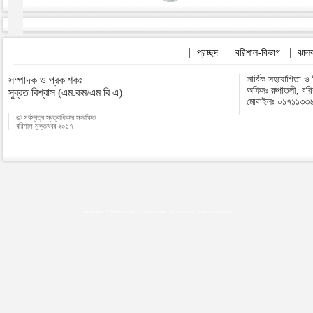
প্রচ্ছদ
বরিশাল-বিভাগ
ঝালক
সম্পাদক ও প্রকাশকঃ
সার্বিক সহযোগিতা ও
অফিসঃ রুপাতলী, বর
সুব্রত বিশ্বাস (এম.কম/এম বি এ)
মোবাইলঃ ০১৭১১৩৩
© সর্বস্বত্ব স্বত্বাধিকার সংরক্ষিত
বরিশাল মুক্তখবর ২০১৭
Map plugins by Md Saiful Islam
|
Android zone
|
Acutreatment
|
Lineman Training