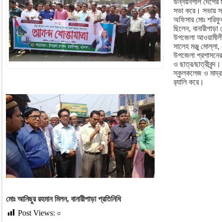
উন্নয়নশীল দেশের ম
সভা করে। সভায় সভ
অফিসার মোঃ শরিফু
ছিলেন, বানারীপাড়া 
উপজেলা আওয়ামীলীগ
সালেহ মঞ্জু মোল্লা,
উপজেলা প্রশাসনের কর
ও ছাত্র/ছাত্রীবৃন
স্কুলকলেজ ও মাদ্রাস
র‌্যালি করে।
মোঃ আনিছুর
রহমান মিলন
,
বানারীপাড়া প্রতিনিধি
Post Views:
০