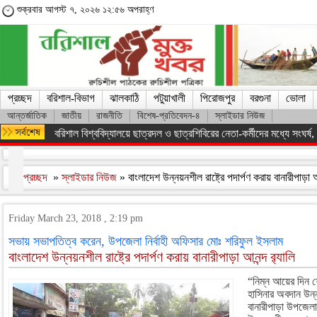
শুক্রবার আগস্ট ৭, ২০২৬ ১২:৫৬ অপরাহ্ণ
প্রচ্ছদ
বরিশাল-বিভাগ
ঝালকাঠি
পটুয়াখালী
পিরোজপুর
বরগুনা
ভোলা
আন্তর্জাতিক
জাতীয়
রাজনীতি
বিশেষ-প্রতিবেদন-৪
স্লাইডার নিউজ
বরিশাল বিশ্ববিদ্যালয়ে ছাত্রদল ও ছাত্রশিবিরের নেতা-কর্মীদের মধ্যে সংঘর্ষ, পাল
প্রচ্ছদ
»
স্লাইডার নিউজ
» বাংলাদেশ উন্নয়নশীল রাষ্ট্রে পদার্পণ করায় বানারীপাড়া আ
Friday March 23, 2018 , 2:19 pm
সভায় সভাপতিত্ব করেন, উপজেলা নির্বাহী অফিসার মোঃ শরিফুল ইসলাম
বাংলাদেশ উন্নয়নশীল রাষ্ট্রে পদার্পণ করায় বানারীপাড়া আনন্দ র‌্যালি
“নিম্ন আয়ের দিন শ
হাসিনার অবদান উন
বানারীপাড়া উপজেল