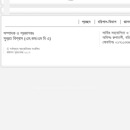
প্রচ্ছদ
বরিশাল-বিভাগ
ঝালক
সম্পাদক ও প্রকাশকঃ
সার্বিক সহযোগিতা ও
অফিসঃ রুপাতলী, বর
সুব্রত বিশ্বাস (এম.কম/এম বি এ)
মোবাইলঃ ০১৭১১৩৩
© সর্বস্বত্ব স্বত্বাধিকার সংরক্ষিত
বরিশাল মুক্তখবর ২০১৭
Map plugins by Md Saiful Islam
|
Android zone
|
Acutreatment
|
Lineman Training