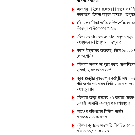
পাল্টাপাল্টি ধাওয়া
অসংখ্য শহিদের রক্তের বিনিময়ে ফ্যাসি
সরকারকে হটানো সম্ভব হয়েছে : তথ্যমন্ত
বরিশালের শিক্ষা অফিসে উপ-পরিচালকে
বিরুদ্ধে অভিযোগের পাহাড়
বরিশালের বাকেরগঞ্জে বোমা সদৃশ বস্তুর
রহস্যজনক বিস্ফোরণ, দগ্ধ ৩
গরমে বিদ্যুতের হাহাকার, দিনে ২০-২৫ 
লোডশেডিং
বরিশালে সংবাদ সংগ্রহ করায় সাংবাদিক
হামলা, হাসপাতালে ভর্তি
প্রধানমন্ত্রীর বৃক্ষরোপণ কর্মসূচি সফল ক
পরিবেশের ভারসাম্য ফিরিয়ে আনতে হবে
রহমাতুল্লাহ
বরিশারে অস্ত্র মামলায় ১৭ বছরের সাজাপ
ফেরারী আসামী ফয়জুল হক গ্রেপ্তার
অতঃপর বরিশালের সিভিল সার্জন
মনিরুজ্জামানকে বদলি
বরিশাল ক্লাবের সভাপতি নির্বাচিত হলেন
মজিবর রহমান সরোয়ার