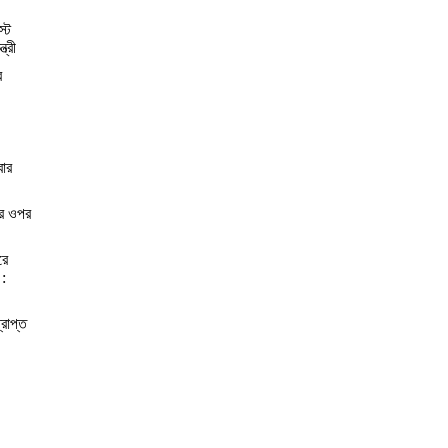
স্ট
্রী
র
বার
ের ওপর
রে
 :
্রাপ্ত