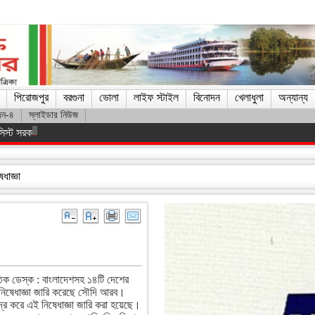
পিরোজপুর
বরগুনা
ভোলা
লাইফ স্টাইল
বিনোদন
খেলাধুলা
অন্যান্য
দন-৪
স্লাইডার নিউজ
িস্ট সরকারকে হটানো সম্ভব হয়েছে : তথ্যমন্ত্রী
ধাজ্ঞা
তিক ডেস্ক : বাংলাদেশসহ ১৪টি দেশের
 নিষেধাজ্ঞা জারি করেছে সৌদি আরব।
দ্র করে এই নিষেধাজ্ঞা জারি করা হয়েছে।