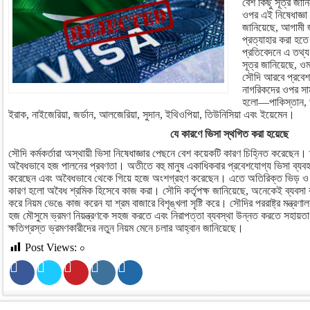
বেশ কিছু সূত্র জান
ওপর এই নিষেধাজ্ঞা
জানিয়েছে, আগামী জ
প্রত্যাহার করা হতে
প্রতিবেদনে এ তথ্
সূত্র জানিয়েছে, ওম
সৌদি আরবে প্রবে
নাগরিকদের ওপর সাম
হলো—পাকিস্তান, ভা
ইরাক, নাইজেরিয়া, জর্ডান, আলজেরিয়া, সুদান, ইথিওপিয়া, তিউনিসিয়া এবং ইয়েমেন।
যে কারণে ভিসা স্থগিত করা হয়েছে
সৌদি কর্মকর্তারা অস্থায়ী ভিসা নিষেধাজ্ঞার পেছনে বেশ কয়েকটি কারণ চিহ্নিত করেছে
অবৈধভাবে হজ পালনের প্রবণতা। অতীতে বহু মানুষ একাধিকবার প্রবেশযোগ্য ভিসা ব্যব
করেছেন এবং অবৈধভাবে থেকে গিয়ে হজে অংশগ্রহণ করেছেন। এতে অতিরিক্ত ভিড় ও ন
কারণ হলো অবৈধ শ্রমিক হিসেবে কাজ করা। সৌদি কর্তৃপক্ষ জানিয়েছে, অনেকেই ব্যবসা বা
করে নিয়ম ভেঙে কাজ করেন যা শ্রম বাজারে বিশৃঙ্খলা সৃষ্টি করে। সৌদির পররাষ্ট্র মন্ত্রণালয
হজ মৌসুমে ভ্রমণ নিয়ন্ত্রণকে সহজ করতে এবং নিরাপত্তা ব্যবস্থা উন্নত করতে সহায়তা 
ক্ষতিগ্রস্ত ভ্রমণকারীদের নতুন নিয়ম মেনে চলার আহ্বান জানিয়েছে।
Post Views:
০