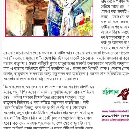
ছাদ থেকে প্রায়ই
বেরিয়ে আছে রড। জ
ঘোষণা করা ভবনটি এখ
হচ্ছে। ফলে যে কোনো
বলে আশঙ্কা করছেন 
দুর্ঘটনা আশঙ্কা আর
আতংক বিরাজ করছে।
পর উল্লেখযোগ্য ক
পর্যাপ্ত আবাসন ন
বাধ্য হচ্ছেন ২৫০ শিক
কোনো কোনো স্থান থেকে বড় ধরণের ফাটল আবার কোনো স্থানের করিডোর ভেঙে পড়েছ
ভবনটির কোনো স্থানে ফাটল দেখা দিলেই সাথে সাথেই কোনো বড় ধরণের সংস্কার না করেই 
কলেজ কতৃপক্ষ। মহাত্মা অশ্বিনী কুমার ছাত্রাবাসের সহকারী তত্ত্বাবধায়ক সহকারী অধ্যপ
হলে এ ব্লকের অধিকতর ঝুঁকিপূর্ণ ভবনটিতে ২৫০ জনের মত শিক্ষার্থী থাকে। সেখানে যেকোন 
জানান, ছাত্রাবাস সংস্কারের জন্য আন্দোলন করা হয়েছিলো। অনেক মাস অতিবাহিত হলে
সংস্কার না হলে আবারো আন্দোলনের ঘোষণা দেয়া হবে।
বিএম কলেজ ছাত্রদলের সাধারণ সম্পাদক ওয়ালিদ বিন সালাউদ্দিন
বলেন, শুধু ডিগ্রি হলের এ ব্লক নয় মুসলিম হলেও থাকার পরিবেশ
নেই। আমরা সাধারণ শিক্ষার্থীদের ছাত্রাবাস সংস্কার, নতুন
ছাত্রবাস নির্মানসহ ৫ দফা দাবীতে আন্দোলন করেছিলাম। দাবী
মেনে নিয়েছিল কিন্তু কোন অগ্রগতি দেখছি না। ছাত্রাবাস
সংস্কার, নতুন ছাত্রবাস নির্মানে দৃশ্যমান কোন অগ্রগতি না হলে
সাধারণ শিক্ষার্থীদের নিয়ে অচিরেই বৃহত্তর আন্দোলন গড়ে তোলা
হবে। কলেজের অধ্যক্ষ প্রফেসর ড. শেখ মো: তাজুল ইসলাম,
মহাত্মা অশ্বিনী কুমার ছাত্রাবাসের এ ব্লকে ঝুঁকিপূর্ন ভবনটি ভেঙ্গে