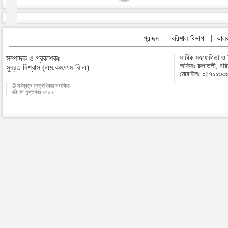
প্রচ্ছদ
বরিশাল-বিভাগ
ঝালক
সম্পাদক ও প্রকাশকঃ
সার্বিক সহযোগিতা ও
অফিসঃ রুপাতলী, বর
সুব্রত বিশ্বাস (এম.কম/এম বি এ)
মোবাইলঃ ০১৭১১৩৩
© সর্বস্বত্ব স্বত্বাধিকার সংরক্ষিত
বরিশাল মুক্তখবর ২০১৭
Map plugins by Md Saiful Islam
|
Android zone
|
Acutreatment
|
Lineman Training