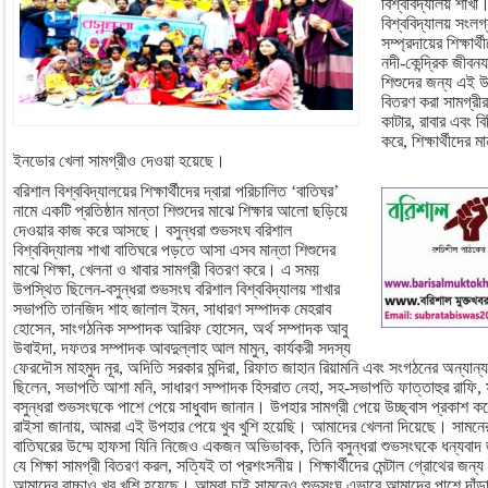
বিশ্ববিদ্যালয় শাখা
বিশ্ববিদ্যালয় সংলগ
সম্প্রদায়ের শিক্ষা
নদী-কেন্দ্রিক জীবনয
শিশুদের জন্য এই 
বিতরণ করা সামগ্রীর
কাটার, রাবার এবং ব
করে, শিক্ষার্থীদের 
ইনডোর খেলা সামগ্রীও দেওয়া হয়েছে।
বরিশাল বিশ্ববিদ্যালয়ের শিক্ষার্থীদের দ্বারা পরিচালিত ‘বাতিঘর’
নামে একটি প্রতিষ্ঠান মান্তা শিশুদের মাঝে শিক্ষার আলো ছড়িয়ে
দেওয়ার কাজ করে আসছে। বসুন্ধরা শুভসংঘ বরিশাল
বিশ্ববিদ্যালয় শাখা বাতিঘরে পড়তে আসা এসব মান্তা শিশুদের
মাঝে শিক্ষা, খেলনা ও খাবার সামগ্রী বিতরণ করে। এ সময়
উপস্থিত ছিলেন-বসুন্ধরা শুভসংঘ বরিশাল বিশ্ববিদ্যালয় শাখার
সভাপতি তানজিদ শাহ জালাল ইমন, সাধারণ সম্পাদক মেহরাব
হোসেন, সাংগঠনিক সম্পাদক আরিফ হোসেন, অর্থ সম্পাদক আবু
উবাইদা, দফতর সম্পাদক আবদুল্লাহ আল মামুন, কার্যকরী সদস্য
ফেরদৌস মাহমুদ নূর, অদিতি সরকার মন্দিরা, রিফাত জাহান রিয়ামনি এবং সংগঠনের অন্যান্
ছিলেন, সভাপতি আশা মনি, সাধারণ সম্পাদক হিসরাত নেহা, সহ-সভাপতি ফাত্তাহুর রাফি, স
বসুন্ধরা শুভসংঘকে পাশে পেয়ে সাধুবাদ জানান। উপহার সামগ্রী পেয়ে উচ্ছ্বাস প্রকাশ করেছে
রাইসা জানায়, আমরা এই উপহার পেয়ে খুব খুশি হয়েছি। আমাদের খেলনা দিয়েছে। সাম
বাতিঘরের উম্মে হাফসা যিনি নিজেও একজন অভিভাবক, তিনি বসুন্ধরা শুভসংঘকে ধন্যবাদ জা
যে শিক্ষা সামগ্রী বিতরণ করল, সত্যিই তা প্রশংসনীয়। শিক্ষার্থীদের মেন্টাল গ্রোথের জ
আমাদের বাচ্চাও খুব খুশি হয়েছে। আমরা চাই সামনেও শুভসংঘ এভাবে আমাদের পাশে দাঁড়া