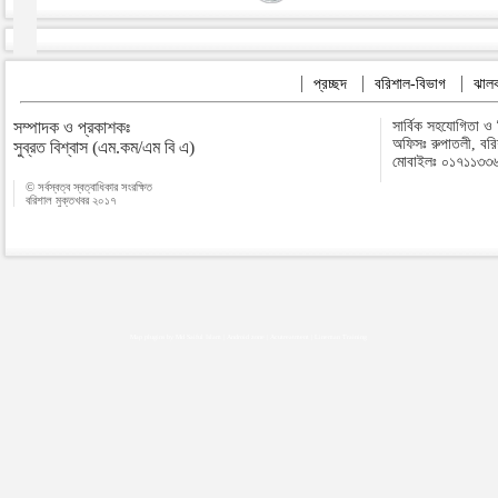
প্রচ্ছদ
বরিশাল-বিভাগ
ঝালক
সম্পাদক ও প্রকাশকঃ
সার্বিক সহযোগিতা ও
অফিসঃ রুপাতলী, বর
সুব্রত বিশ্বাস (এম.কম/এম বি এ)
মোবাইলঃ ০১৭১১৩৩
© সর্বস্বত্ব স্বত্বাধিকার সংরক্ষিত
বরিশাল মুক্তখবর ২০১৭
Map plugins by Md Saiful Islam
|
Android zone
|
Acutreatment
|
Lineman Training