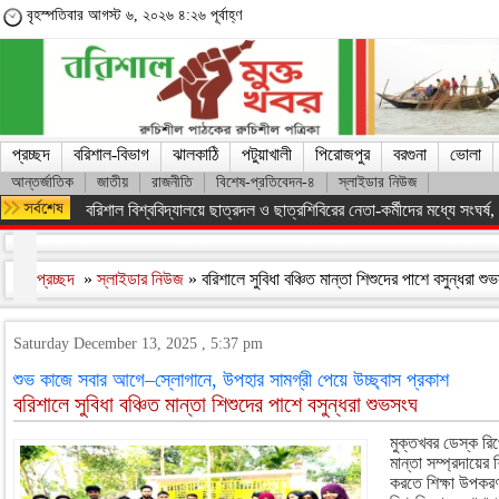
বৃহস্পতিবার আগস্ট ৬, ২০২৬ ৪:২৬ পূর্বাহ্ণ
প্রচ্ছদ
বরিশাল-বিভাগ
ঝালকাঠি
পটুয়াখালী
পিরোজপুর
বরগুনা
ভোলা
আন্তর্জাতিক
জাতীয়
রাজনীতি
বিশেষ-প্রতিবেদন-৪
স্লাইডার নিউজ
অসংখ্য শহিদের রক্তের বিনিময়ে ফ্যাসিস্ট সরকারকে হটানো সম্ভব হয়েছে : তথ
প্রচ্ছদ
»
স্লাইডার নিউজ
» বরিশালে সুবিধা বঞ্চিত মান্তা শিশুদের পাশে বসুন্ধরা শ
Saturday December 13, 2025 , 5:37 pm
শুভ কাজে সবার আগে–স্লোগানে, উপহার সামগ্রী পেয়ে উচ্ছ্বাস প্রকাশ
বরিশালে সুবিধা বঞ্চিত মান্তা শিশুদের পাশে বসুন্ধরা শুভসংঘ
মুক্তখবর ডেস্ক রিপ
মান্তা সম্প্রদায়ে
করতে শিক্ষা উপকরণ