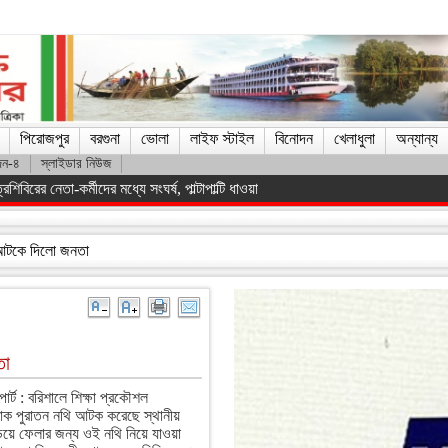
পিরোজপুর
বরগুনা
ভোলা
লাইফ স্টাইল
বিনোদন
খেলাধুলা
অন্যান্য
দন-৪
স্লাইডার নিউজ
িস্ট সরকারকে হটানো সম্ভব হয়েছে : তথ্যমন্ত্রী
ি আটকে দিলো জনতা
তা
োর্ট : বরিশালে শিক্ষা প্রকৌশল
রাক পুরাতন নথি আটক করেছে স্থানীয়
য়ে ফেলার জন্য ওই নথি নিয়ে যাওয়া