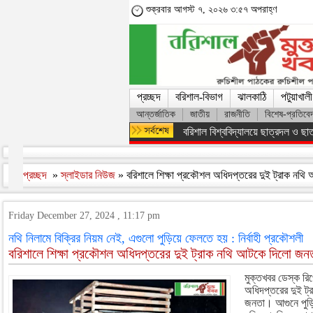
শুক্রবার আগস্ট ৭, ২০২৬ ৩:৫৭ অপরাহ্ণ
প্রচ্ছদ
বরিশাল-বিভাগ
ঝালকাঠি
পটুয়াখালী
আন্তর্জাতিক
জাতীয়
রাজনীতি
বিশেষ-প্রতিবে
অসংখ্য শহিদের রক্তের বিনিময়ে ফ্যাস
প্রচ্ছদ
»
স্লাইডার নিউজ
» বরিশালে শিক্ষা প্রকৌশল অধিদপ্তরের দুই ট্রাক নথ
Friday December 27, 2024 , 11:17 pm
নথি নিলামে বিক্রির নিয়ম নেই, এগুলো পুড়িয়ে ফেলতে হয় : নির্বাহী প্রকৌশলী
বরিশালে শিক্ষা প্রকৌশল অধিদপ্তরের দুই ট্রাক নথি আটকে দিলো জন
মুক্তখবর ডেস্ক রিপ
অধিদপ্তরের দুই ট্
জনতা। আগুনে পুড়ি