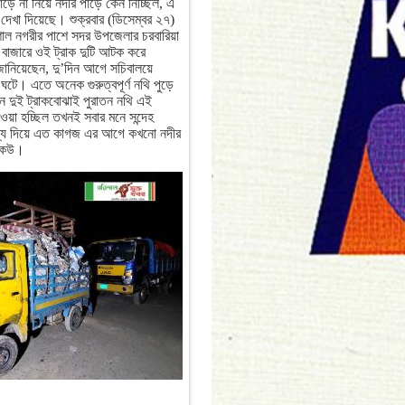
াড়ে না নিয়ে নদীর পাড়ে কেন নিচ্ছিল, এ
 দেখা দিয়েছে। শুক্রবার (ডিসেম্বর ২৭)
শাল নগরীর পাশে সদর উপজেলার চরবারিয়া
 বাজারে ওই ট্রাক দুটি আটক করে
জানিয়েছেন, দু’দিন আগে সচিবালয়ে
 ঘটে। এতে অনেক গুরুত্বপূর্ণ নথি পুড়ে
ন দুই ট্রাকবোঝাই পুরাতন নথি এই
াওয়া হচ্ছিল তখনই সবার মনে সন্দেহ
ধ্য দিয়ে এত কাগজ এর আগে কখনো নদীর
 কেউ।