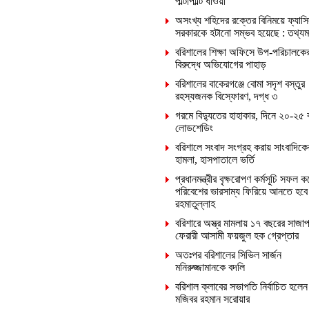
পাল্টাপাল্টি ধাওয়া
অসংখ্য শহিদের রক্তের বিনিময়ে ফ্যাসি
সরকারকে হটানো সম্ভব হয়েছে : তথ্যমন্ত
বরিশালের শিক্ষা অফিসে উপ-পরিচালকে
বিরুদ্ধে অভিযোগের পাহাড়
বরিশালের বাকেরগঞ্জে বোমা সদৃশ বস্তুর
রহস্যজনক বিস্ফোরণ, দগ্ধ ৩
গরমে বিদ্যুতের হাহাকার, দিনে ২০-২৫ 
লোডশেডিং
বরিশালে সংবাদ সংগ্রহ করায় সাংবাদিক
হামলা, হাসপাতালে ভর্তি
প্রধানমন্ত্রীর বৃক্ষরোপণ কর্মসূচি সফল ক
পরিবেশের ভারসাম্য ফিরিয়ে আনতে হবে
রহমাতুল্লাহ
বরিশারে অস্ত্র মামলায় ১৭ বছরের সাজাপ
ফেরারী আসামী ফয়জুল হক গ্রেপ্তার
অতঃপর বরিশালের সিভিল সার্জন
মনিরুজ্জামানকে বদলি
বরিশাল ক্লাবের সভাপতি নির্বাচিত হলেন
মজিবর রহমান সরোয়ার