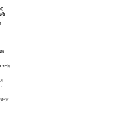
স্ট
্রী
র
বার
ের ওপর
রে
 :
্রাপ্ত