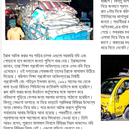
হচ্ছিল। কিন্তু ভাগ
নিয়ে জনমনে প্রশ্ন
রাত ৮টার দিকে বরি
ইউনিয়নের কাগাসুরা
জনতা। স্থানীয়রা 
অগ্নিকাণ্ডের ঘটনা
গেছে। শুক্রবার যখ
এলাকা দিয়ে নিয়ে য
জাগে। বাজারের ম
ধারে নিতে দেখেনি
ট্রাক আটক করার পর গাড়ির চালক এগুলো সরকারি নথি এবং
পোড়ানো হবে জানালে জনতা পুলিশে খবর দেয়। ট্রাকচালক
জানান, তারা শিক্ষা প্রকৌশল অধিদপ্তর থেকে এসব নথি নিয়ে
এসেছেন। ওই দপ্তরের লোকজনই তাদের ট্রাকে মালামাল উঠিয়ে
দিয়েছে। বরিশাল শিক্ষা প্রকৌশল অধিদপ্তরের নির্বাহী
প্রকৌশলী মো: শহিদুল ইসলাম বলেন, ১৯৯২ সালের পর থেকে
জমা হওয়া বিভিন্ন শিডিউলের ফটোকপি অফিসে জমা হয়েছিল।
রুম খালি করার জন্য ঊর্ধ্বতন কর্তৃপক্ষের সঙ্গে আলাপ করে
নথিগুলো পুড়িয়ে ফেলার জন্য ময়লার ভাগাড়ে পাঠানো হয়েছিল।
কিন্তু সেগুলো ভাগাড়ে না নিয়ে ভাড়াটে শ্রমিকরা বিক্রির উদ্দেশ্যে
অন্য কোথাও নিয়ে যায়। পরে জনতা আটক করলে পুলিশের
সহায়তায় আবার ফিরিয়ে আনা হয়েছে। পরবর্তীতে জেলা
প্রশাসনের সঙ্গে আলোচনা করে সিদ্ধান্ত নেওয়া হবে। তিনি
আরও বলেন, পুরাতন মালামাল নিলামে বিক্রির নিয়ম থাকলেও নথি
নিলামে বিক্রির নিয়ম নেই। এগুলো পুড়িয়ে ফেলতে হয়।